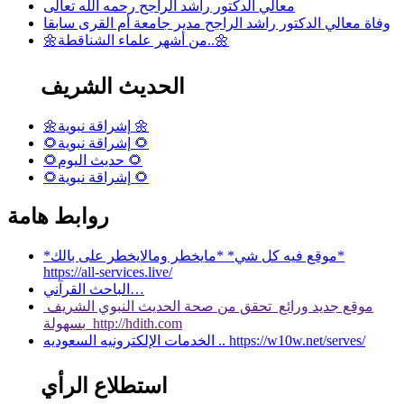
معالي الدكتور راشد الراجح رحمه الله تعالى
وفاة معالي الدكتور راشد الراجح مدير جامعة أم القرى سابقا
🌼من أشهر علماء الشناقطة..🌼
الحديث الشريف
🌼إشراقة نبوية 🌼
🌻إشراقة نبوية 🌻
🌻حديث اليوم 🌻
🌻إشراقة نبوية 🌻
روابط هامة
*موقع فيه كل شي* *مايخطر ومالايخطر على بالك*
https://all-services.live/
الباحث القرآني…
موقع جديد ورائع تحقق من صحة الحديث النبوي الشريف
بسهولة http://hdith.com
الخدمات الإلكترونيه السعوديه .. https://w10w.net/serves/
استطلاع الرأي