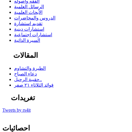
الفقه وأصوله
الرسائل العلمية
الأبحاث العلمية
الدروس والمحاضرات
تقديم استشارة
استشارات دينية
استشارات اجتماعية
السيرة الذاتية
المقالات
الطيرة والتشاوم
دعاء الصباح
حقيبة الرحيل..
فوائد الثلاثاء ٢١ صفر
تغريدات
Tweets by rs4it
احصائيات