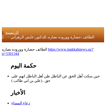
الرئيسية
الطائف..حضارة ووروده نضاره..للدكتور:عايض الزهراني ٠٠
https://www.makkahnews.sa/?
الطائف حضارة ووروده نضاره
p=5301344
حكمة اليوم
حين سكت أهل الحق عن الباطل ظن أهل الباطل انهم على
حق. .(علي بن ابي طالب )
الأخبار
دعاء المساء