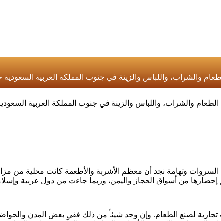
عام والشراب، واللباس والزينة في جنوب المملكة العربية السعودية خلال قرنين (15-14هـ/ 20-21م) – بقلم أ . د . غي
عربية السعودية خلال قرنين (15-14هـ/ 20-21م) – بقلم أ . د . غيثان بن علي بن جريس .
ء السروات وتهامة نجد أن معظم الأشربة والأطعمة كانت محلية من مزارع