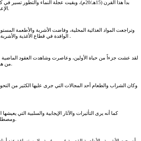
بدأ هذا القرن (15هـ/20م)، وبقيت عجلة النماء و
الإعداد، والطرق، والإمكانات، والأصناف. فزادت أنواع الأشربة والأطعمة عند الأفراد، والأسر، وعلى مستوى القرى، والمدن، والحواضر، والمناطق.
وتراجعت المواد الغذائية المحلية، وفاضت الأشربة والأطعمة المستو
الوافدة في قطاع الأغذية والأشربة، وظهرت قاعات وصالات متعددة الأحجام والأغراض تقام فيها الكثير من المناسبات الاجتماعية، وتقدم فيها أصناف الولائم والأطعمة والأشربة .
من هذا القرن(15هـ/20م)، ثم التطور الحضاري السريع والكبير الذي حدث للأرض والناس خلال العشرين سنة الأخيرة ( 1425-1446 هـ/ 2004-2024م).
وكان الشراب والطعام أحد المجالات التي جرى عليها الكثير من التحولا
كما أنه يرى التأثيرات والآثار الإيجابية والسلبية التي 
ومصطلحات مستوردة وحديثة على بلادنا وحضارتنا المحلية. وهذا بدون شك ولد حاجزاً كبيراً بين تاريخ وحياة الآباء والأجداد، وبين أجيال الوقت الحاضر.
وأصبحت الأشربة والأطعمة القديمة غير مرغوبة ولامستساغة عند أبناء و