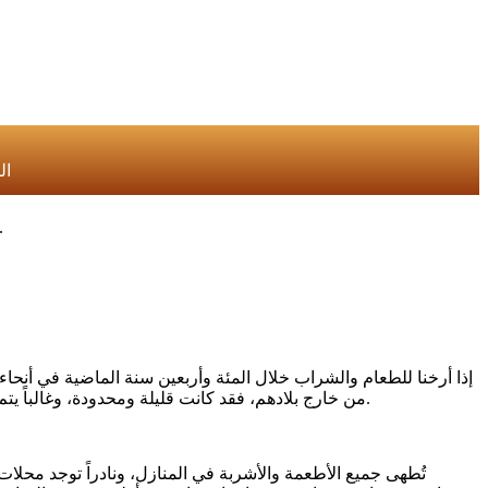
الط
الطعام والشراب، واللباس والزينة في جنوب المملكة ال
إذا أرخنا للطعام والشراب خلال المئة وأربعين سنة الماضية في أنحا
من خارج بلادهم، فقد كانت قليلة ومحدودة، وغالباً يتم إحضارها من أسواق الحجاز واليمن، وربما جاءت من دول عربية وإسلامية أخرى مثل الشام، ومصر، وبعض الدول الإفريقية، والتركية وغيرها.