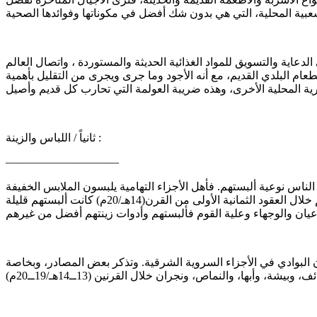
دعاية والتسويق للمواد الغذائية الحديثة والمستوردة ، واتصال العالم
لطعام البلدي القديم، مع أنه الأجود وما جرى ويجرى من التقليل بأهمية
ثانياً / اللباس والزينة :
——————————
لناس نوعية ألبستهم. فأهل الأجزاء التهامية يلبسون الملابس الخفيفة
لشدة الحرارة في فصل الصيف واعتدالها في الشتاء. وتتفاوت طبقات المجتمع التهامي في أنواع ألبستها الداخلية والخارجية. فالسواد الأعظم خلال العقود الثمانية الأولى من القرن(14هـ/20م) كانت ألبستهم قليلة
 البوادي في الأجزاء السروية الشرقية. وتذكر بعض المصادر، وبخاصة