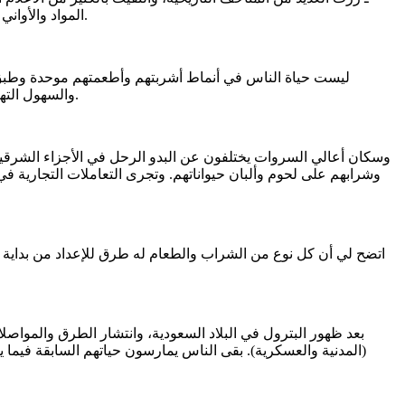
المواد والأواني الخاصة بالأشربة والأطعمة من أهل البلاد أنفسهم، وقليلاً تستورد مواد أو أوعية من خارج البلاد حتى العقود الأخيرة من القرن الهجري الماضي.
والسهول التهامية، أو القاطنين عند سفوح السروات الغربية. والذين يعيشون في أراضٍ زراعية غير الذين يعتمدون في معاشهم على الصيد البري أو البحري.
وسكان أعالي السروات يختلفون عن البدو الرحل في الأجزاء الشرقية. 
وشرابهم على لحوم وألبان حيواناتهم. وتجرى التعاملات التجارية في 
بعد ظهور البترول في البلاد السعودية، وانتشار الطرق والمواصلا
(المدنية والعسكرية). بقى الناس يمارسون حياتهم السابقة فيما ي