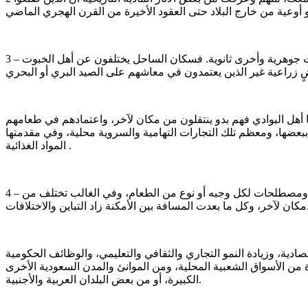
3 – ليست حياة الناس في أنماط أشربتهم وأطعمتهم موحدة وطبق الأصل في كل الأجزاء والمناطق السروية والتهامية، بل هناك اختلافات جوهرية وأخرى ثانوية. فسكان الساحل يختلفون عن أهل الخبوت
ا أهل البوادي فهم بدو ينتقلون من مكان لآخر، واعتمادهم في طعامهم
ع ببعضها، ومعظم تلك التجارات التهامية والسروية محلية، وفي مقدمتها
المواد الغذائية .
4 – اتضح لي أن كل نوع من الشراب والطعام له طرق للإعداد من بداية جلب مواده الأولية إلى تقديمه للأكل بصورة نهائية. وهناك فنون وألفاظ ومصطلحات لكل وجبه أو نوع من الطعام، وفي الغالب تختلف من
 الأمكنة زاد التباين والاختلافات.
ادية، وزيادة النمو التجاري والثقافي والتعليمي، والوظائف الحكومية
ة من الأسواق الشعبية المحلية، ومن الموانئ والمدن السعودية الأخرى
الكبيرة، أو من بعض البلدان العربية والأجنبية.