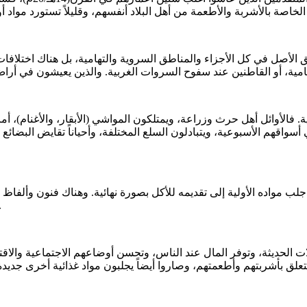
فالأوائل أهل حرث وزراعة، ويمتلكون المواشي (الأبقار، والأغنام)، أم
أسواقهم الأسبوعية، ويتبادلون السلع المختلفة، وأحياناً تقايض البضائ
مكان لآخر، وكل ما بعدت المسافة بين
ت الحديثة، وتوفر المال عند الناس، وتحسن أوضاعهم الاجتماعية والاقتص
تعلق بأشربتهم وأطعمتهم، وصاروا أيضاً يجلبون مواد غذائية أخرى جديد