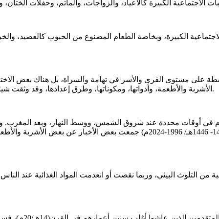
توسطة على مستوى القرى والأسر في تهامة والسراة، بل هناك بعض الاخ
الأشربة والأطعمة، وأدواتها، ومكوناتها، وطرق إعدادها، وقد وثقت شيئاً من ذلك في بعض مؤلفاتي التي صدرت خلال إلعقود الأربعة الماضية.
رحلاتي في مناطق السراة وتهامة خلال الثلاثين سنة الماضية (1416- 1446هـ/ 996