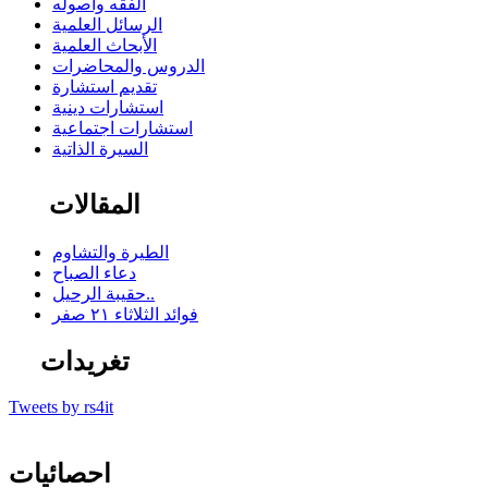
الفقه وأصوله
الرسائل العلمية
الأبحاث العلمية
الدروس والمحاضرات
تقديم استشارة
استشارات دينية
استشارات اجتماعية
السيرة الذاتية
المقالات
الطيرة والتشاوم
دعاء الصباح
حقيبة الرحيل..
فوائد الثلاثاء ٢١ صفر
تغريدات
Tweets by rs4it
احصائيات