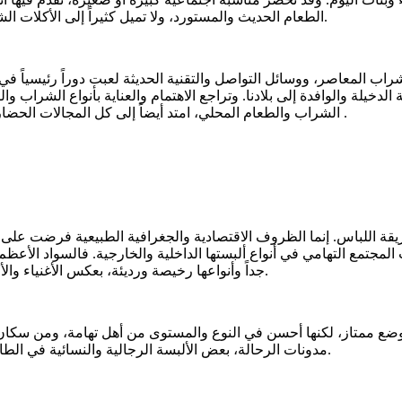
الطعام الحديث والمستورد، ولا تميل كثيراً إلى الأكلات الشعبية المحلية، التي هي بدون شك أفضل في مكوناتها وفوائدها الصحية.
اب المعاصر، ووسائل التواصل والتقنية الحديثة لعبت دوراً رئيسياً في ال
دخيلة والوافدة إلى بلادنا. وتراجع الاهتمام والعناية بأنواع الشراب وا
الشراب والطعام المحلي، امتد أيضاً إلى كل المجالات الحضارية المحلية الأخرى، وهذه ضريبة العولمة التي تحارب كل قديم وأصيل .
ريقة اللباس. إنما الظروف الاقتصادية والجغرافية الطبيعية فرضت على ا
جداً وأنواعها رخيصة ورديئة، بعكس الأغنياء والأعيان والوجهاء وعلية القوم فألبستهم وأدوات زينتهم أفضل من غيرهم.
 وضع ممتاز، لكنها أحسن في النوع والمستوى من أهل تهامة، ومن سكان
مدونات الرحالة، بعض الألبسة الرجالية والنسائية في الطائف، وبيشة، وأبها، والنماص، ونجران خلال القرنين (13ــ14هـ/19ــ20م).