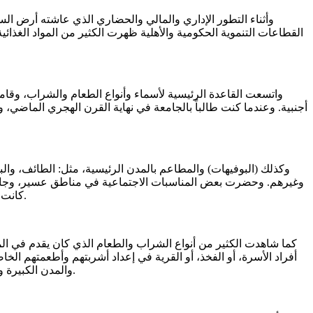
القطاعات التنموية الحكومية والأهلية ظهرت الكثير من المواد الغذائ
واتسعت القاعدة الرئيسية لأسماء وأنواع الطعام والشراب، وقامت 
أجنبية. وعندما كنت طالباً بالجامعة في نهاية القرن الهجري الماضي، 
وكذلك (البوفيهات) والمطاعم بالمدن الرئيسية، مثل: الطائف، والبا
كانت خليط من الطعام والشراب المحلي، وبعض الأغذية المستوردة، وكان هناك الكثير من البروتوكولات) والعادات التي تمارس في تلك الاحتفالات.
كما شاهدت الكثير من أنواع الشراب والطعام الذي كان يقدم في المن
أفراد الأسرة، أو الفخذ، أو القرية في إعداد أشربتهم وأطعمتهم ا
والمدن الكبيرة والرئيسية، أما غالبية البلاد فمازالت تعيش جزءاً كبير من حياة السابقين، إلا أن أحوالهم المالية والاقتصادية أصبحت في مستوى أحسن وأفضل.