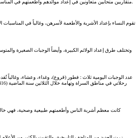
متقاربين متحابين متعاونين في إعداد موائدهم وأطعمتهم في المناسبات الاجتماعية الكبيرة كالأعياد، والزواجات، والمآتم، وحفلات الختان، واستقبال الضيوف وإكرامهم، وغيرها من الأنشطة الاجتماعية الترفيهية.
وتختلف طرق إعداد الولائم الكبيرة، وأيضاً الوجبات الصغيرة والم