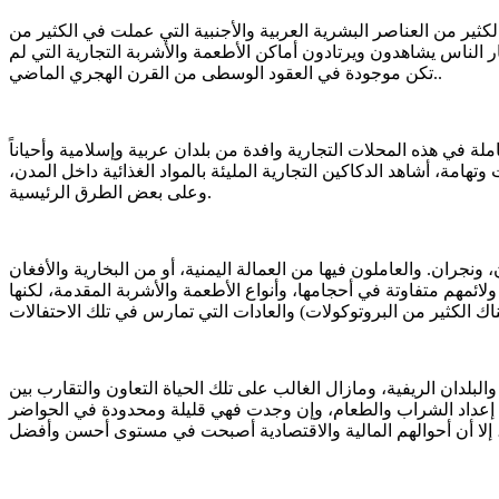
لي والحضاري الذي عاشته أرض السروات وتهامة في العقود الأربعة الأخيرة من القرن (14هـ/20م)، وقدوم الكثير من العناصر البشرية العربية والأجنبية التي عملت في الكثير من
ر الناس يشاهدون ويرتادون أماكن الأطعمة والأشربة التجارية التي لم
تكن موجودة في العقود الوسطى من القرن الهجري الماضي..
ة في هذه المحلات التجارية وافدة من بلدان عربية وإسلامية وأحياناً
مة، أشاهد الدكاكين التجارية المليئة بالمواد الغذائية داخل المدن،
وعلى بعض الطرق الرئيسية.
نجران. والعاملون فيها من العمالة اليمنية، أو من البخارية والأفغان
سبات الاجتماعية في مناطق عسير، وجازان، ونجران، والطائف خلال التسعينيات من القرن (14هـ/ 20م) ورأيت ولائمهم متفاوتة في أحجامها، وأنواع الأطعمة والأشربة المقدمة، لكنها
بلدان الريفية، ومازال الغالب على تلك الحياة التعاون والتقارب بين
على إعداد الشراب والطعام، وإن وجدت فهي قليلة ومحدودة في الحواضر