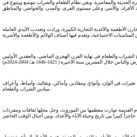
 ركب الحضارة الحديثة والمعاصرة. وبقي نظام الطعام والشراب يتوسع ويتنوع في
 الأطعمة والأغذية التجارية الكبيرة، وزادت وتعددت الأيدي العاملة
15هـ/ 20ـ21م)، ورأيت التطور التدريجي الذي جرى لتاريخ الشراب والطعام في نهاية القرن الهجري الماضي، والعقدين الأوليين
تغيرات في ألوان، وأنواع، ومقادير، وأماكن، وتقاليد، وأنماط، وأعراف
ميادين الشراب والطعام.
لطعام القديمة صارت معظمها من الموروث، وحل محلها ثقافات ومفردات
اع الأشربة والأطعمة القديمة والحديثة، فترى الأجيال المتأخرة تفضل