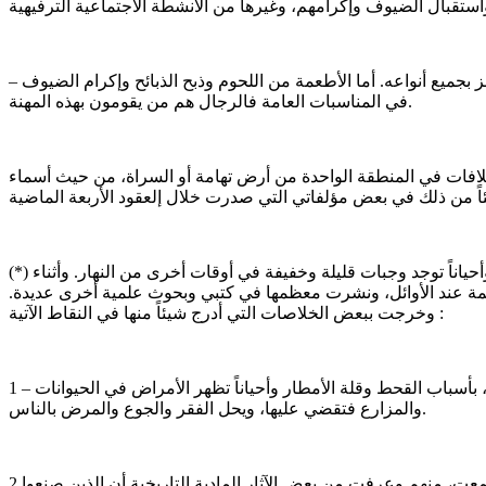
– تقوم النساء بإعداد الأشربة والأطعمة لأسرهن، وغالباً في المناسبات الاجتماعية الكبيرة، وبخاصة الطعام المصنوع من الحبوب كالعصيد، والخبز بجميع أنواعه. أما الأطعمة من اللحوم وذبح الذبائح وإكرام الضيوف
في المناسبات العامة فالرجال هم من يقومون بهذه المهنة.
تلافات في المنطقة الواحدة من أرض تهامة أو السراة، من حيث أسماء
(*) عدد الوجبات اليومية ثلاث : فطور (قروع)، وغداء، وعشاء، وغالباً تُقدم في أوقات محددة عند شروق الشمس، ووسط النهار، وبعد المغرب. وأحياناً توجد وجبات قليلة وخفيفة في أوقات أخرى من النهار. وأثناء
1-2024م) جمعت بعض الأخبار عن بعض الأشربة والأطعمة عند الأوائل، ونشرت معظمها في كتبي وبحوث علمية أخرى عديدة.
وخرجت ببعض الخلاصات التي أدرج شيئاً منها في النقاط الآتية :
1 – كانت معظم أشربة الناس وأطعمتهم طبيعية وصحية، فهي خالية من التلوث البيئي، وربما نقصت أو انعدمت المواد الغذائية عند الناس، بأسباب القحط وقلة الأمطار وأحياناً تظهر الأمراض في الحيوانات
والمزارع فتقضي عليها، ويحل الفقر والجوع والمرض بالناس.
2 ـ زرت العديد من المتاحف التاريخية، والتقيت بالكثير من الأعلام المتقدمين الذين عاشوا أغلب سنين أعمارهم في القرن(14هـ/20م)، فسمعت، منهم وعرفت من بعض الآثار المادية التاريخية أن الذين صنعوا