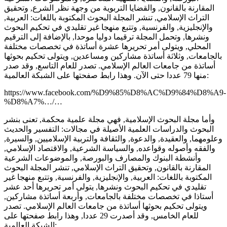
المقارنة بالقانون, والقضايا التربوية من وجهة نظر الشرع, وتحقيق
التراث الإسلامي, تنشر المجلة البحوث المكتوبة باللغات: العربية,
والإنجليزية, والفرنسية, وتتبع منهجا غير تقليدي في تحكيم البحوث
ونشرها, وتحمل المجلة ترقيما دوليا موحدا, بالإضافة إلى الترقيم
المحلي, ويتولى أمر تحريرها عشرة أساتذة في تخصصات مختلفة
بالجامعات, وثلاثة أساتذة مشاركين ومساعدين, ويتولى تحكيم بحوثها
أساتذة من جامعات العالم الإسلامي. تصدر للعام التاسع, وقد صدر
منها 79 عددا حتى الآن. وهذا رابط صفحتها على الشبكة العالمية:
https://www.facebook.com/%D9%85%D8%AC%D9%84%D8%A9-
%D8%A7%…/…
وأما مجلة البحوث الإسلامية, فهي مجلة علمية محكمة, تعنى بنشر
البحوث والدراسات العلمية الأصيلة في مجالات: التفسير والحديث
وعلومهما, والعقيدة, والدعوة, والثقافة والتربية الإسلاميين, والسيرة,
والفقه وأصوله وقواعده, والسياسة الشرعية, والاقتصاد الإسلامي,
وأنشطة البنوك والمصارف والبورصة, والموضوعات الشرعية
المقارنة بالقانون, وتحقيق التراث الإسلامي, تنشر المجلة البحوث
المكتوبة باللغات: العربية, والإنجليزية, والفرنسية, وتتبع منهجا غير
تقليدي في تحكيم البحوث ونشرها, يتولى أمر تحريرها أحد عشر
أستاذا في تخصصات مختلفة بالجامعات, وأربعة أساتذة مشاركين,
ويتولى تحكيم بحوثها أساتذة من جامعات العالم الإسلامي. تصدر
للعام الخامس, وقد أصدرت 29 عددا, وهذا رابط صفحتها على
الشبكة العالمية: