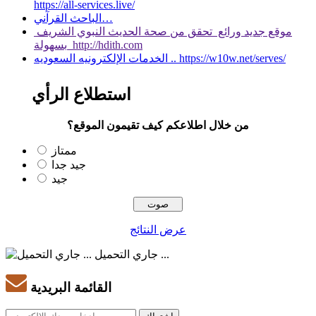
https://all-services.live/
الباحث القرآني…
موقع جديد ورائع تحقق من صحة الحديث النبوي الشريف
بسهولة http://hdith.com
الخدمات الإلكترونيه السعوديه .. https://w10w.net/serves/
استطلاع الرأي
من خلال اطلاعكم كيف تقيمون الموقع؟
ممتاز
جيد جدا
جيد
عرض النتائج
جاري التحميل ...
القائمة البريدية