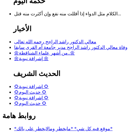
حكمة اليوم
الكلام مثل الدواء إذا أقللت منه نفع وإن أكثرت منه قتل...
الأخبار
معالي الدكتور راشد الراجح رحمه الله تعالى
وفاة معالي الدكتور راشد الراجح مدير جامعة أم القرى سابقا
🌼من أشهر علماء الشناقطة..🌼
🌼إشراقة نبوية 🌼
الحديث الشريف
🌻إشراقة نبوية 🌻
🌻حديث اليوم 🌻
🌻إشراقة نبوية 🌻
🌻حديث اليوم 🌻
روابط هامة
*موقع فيه كل شي* *مايخطر ومالايخطر على بالك*