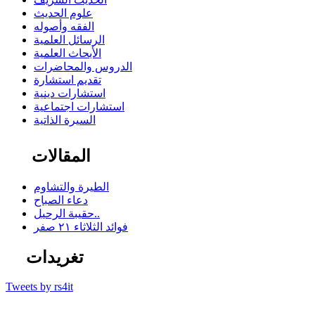
علوم الحديث
الفقه وأصوله
الرسائل العلمية
الأبحاث العلمية
الدروس والمحاضرات
تقديم استشارة
استشارات دينية
استشارات اجتماعية
السيرة الذاتية
المقالات
الطيرة والتشاوم
دعاء الصباح
حقيبة الرحيل..
فوائد الثلاثاء ٢١ صفر
تغريدات
Tweets by rs4it