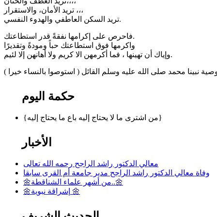
تريد العطف والحنان،،،،
تريد الأمان، والاستقرار ،،،
تريد السكن العاطفي والهدوء النفسي.
فاحرص على إكرامها نفقةً قدر استطاعتك.
واكرمها فوق استطاعتك حباً ومودةً وتقديرًا
وإياك أن تهينها ، فما أكرمهن الا كريم ولا أهانهن إلا لئيم.
حكمة اليوم
{من اشترى ما لا يحتاج إليه باع ما يحتاج إليه}
الأخبار
معالي الدكتور راشد الراجح رحمه الله تعالى
وفاة معالي الدكتور راشد الراجح مدير جامعة أم القرى سابقا
🌼من أشهر علماء الشناقطة..🌼
🌼إشراقة نبوية 🌼
الحديث الشريف