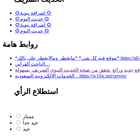
🌻إشراقة نبوية 🌻
🌻حديث اليوم 🌻
🌻إشراقة نبوية 🌻
🌻حديث اليوم 🌻
روابط هامة
 بالك* https://all-services.live/
الباحث القرآني…
الخدمات الإلكترونيه السعوديه .. https://w10w.net/serves/
استطلاع الرأي
ممتاز
جيد جدا
جيد