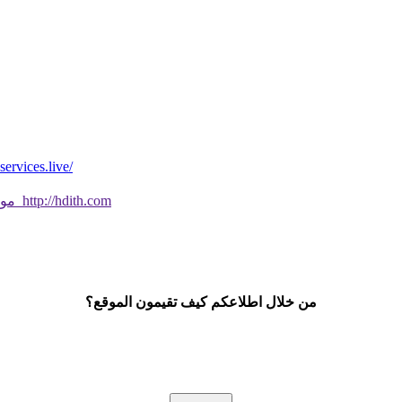
*موقع فيه كل شي* *مايخطر ومالايخطر على
موقع جديد ورائع تحقق من صحة الحديث النبوي الشريف بسهولة http://hdith.com
من خلال اطلاعكم كيف تقيمون الموقع؟