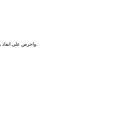
واحرص على انفاذ وصية نبينا محمد صلى الله عليه وسلم القائل ( استوصوا بالنساء خيرا ).