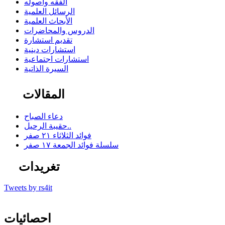
الفقه وأصوله
الرسائل العلمية
الأبحاث العلمية
الدروس والمحاضرات
تقديم استشارة
استشارات دينية
استشارات اجتماعية
السيرة الذاتية
المقالات
دعاء الصباح
حقيبة الرحيل..
فوائد الثلاثاء ٢١ صفر
سلسلة فوائد الجمعة ١٧ صفر
تغريدات
Tweets by rs4it
احصائيات