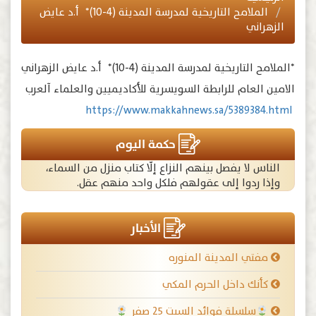
الملامح التاريخية لمدرسة المدينة (4-10)* أ.د عايض
الزهراني
*الملامح التاريخية لمدرسة المدينة (4-10)* أ.د عايض الزهراني
الامين العام للرابطة السويسرية للأكاديميين والعلماء آلعرب
‏ ‪
https://www.makkahnews.sa/5389384.html
حكمة اليوم
الناس لا يفصل بينهم النزاع إلّا كتاب منزل من السماء،
وإذا ردوا إلى عقولهم فلكل واحد منهم عقل.
الأخبار
مفتي المدينة المنوره
كأنك داخل الحرم المكي
سلسلة فوائد السبت ٢٥ صفر