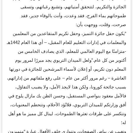
الجائزة والتكريم، لتتحقق أمنياتهم، وتشبع رغباتهم، وتسقى
طموحاتهم بماء الفرح، فقد وعدت، وأنت بالوفاء جدير، فقد
صرحت، وقلت، ووجهت بأن:
“يكون حفل جائزة التميز، وحفل تكريم المتقاعدين من المعلمين
والمعلمات في إدارات التعليم للعام المقبل، – أي هذا العام 1442هـ
-متزامنًا مع اليوم العالمي للمعلم، الذي يصادف الخامس من
أكتوبر من كل عام.”ولعل الميدان التربوي يجد مبررًا لمرور يوم
المعلم دون تكريم، أو إعلان لأسماء المرشحين للجائزة في دورتها
العاشرة – رغم مرور أكثر من عام – على رفع ملفاتهم من إداراتهم،
بسبب جائحة كورونا، ولكن هذا لايجذ الأمل، ولا يضبب التفاؤل،
فالأمل معقود بنواصي المستقبل، وحسن الظن بك مازال يلوح في
أفق وزارتكم للميدان التربوي، فلاتُؤد الأحلام، وتتحطم المعنويات،
وتتكسر على طرقات تعثرها الطموحات، لينال كل مميز ما هو أهل
له؛
وتغيب عن بياض الصفحات، وتتوارى خلف الأفعال عبارة “متميزون