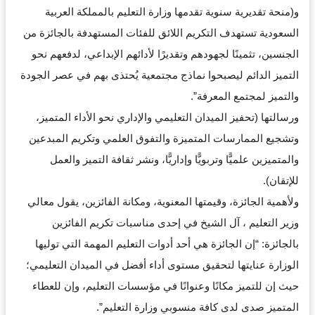
و(منحة تقديرية سنوية تقدمها وزارة التعليم بالمملكة العربية
السعودية تستهدف التكريم اللائق للفئات المستهدفة بالجائزة من
الجنسين، تثمينًا لجهودهم وتقديرًا لأدائهم الإبداعي، لدفعهم نحو
التميز الدائم ليصبحوا نماذج مجتمعية يُحتذى بهم في عصر الجودة
والتميز لمجتمع المعرفة”.
ورسالتها (تحفيز الميدان التعليمي والإداري نحو الأداء المتميز،
وتشجيع الممارسات المتميزة والتفوق العلمي وتكريم المبدعين
والمتميزين علميًّا وتربويًّا وإداريًّا، ونشر ثقافة التميز والعمل
للإتقان).
ولأهمية الجائزة، وقيمتها المعنوية، ومكانة الفائزين، يقول معالي
وزير التعليم ، آل الشيخ في إحدى مناسبات تكريم الفائزين
بالجائزة: “إن الجائزة هي أحد أدوات التعليم المهمة التي توليها
الوزارة عنايتها لتحقيق مستوى أداء أفضل في الميدان التعليمي؛
حيث إن للتميز مكانًا وعنوانًا في مؤسسات التعليم، وإن للعطاء
المتميز صدى لدى كافة منسوبي وزارة التعليم”.