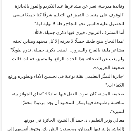
وقائدة مدرسة، تعبر عن مشاعرها عند التكريم والفوز بالجائزة
“الوقوف على منصات التميز في التعليم شرفًا كنا جميعًا نسعى
للحصول عليه فالسير نحو النجاح رحلة لا نهاية لها.”
أما المشرف التربوي، فيرى فيها ذكرى جميلة، قائلًا:
“هذا النجاح ينتج طعمًا جميلًا لا يعرفه إلا كل مجتهد ومثابر، تحفه
مشاعر مليئة بالفرح والسرور… ليبقى ذكرى جميلة، تدوم طويلًا”
ولم يغب عن الصحافة هذا الحدث الرائع، والمتميز، فقالت قالت
صحيفة الجزيرة»:
“جائزة التميُّز التعليمي نقلة نوعية في تحسين الأداء وتطويره ورفع
الكفاءات.”
صحيفة المدينة كان صوت العقل فيها صادحًا: “تخلق الجوائز بيئة
منافسة وطموحة فيها يمكن للمجتهد أن يجد مردودًا محفزًا
لتميزه”.
معالي وزير التعليم ، د. حمد آل الشيخ، الجائزة في دورتها
(العاشرة) يترقبها الميدان، ويحسنون الظن بك، وتتوق أنفسهم إلى