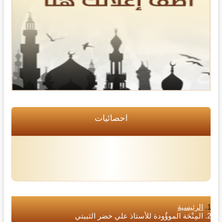
احصائيات
الرئيسية
المِنْحَة الموؤُودة للأستاذ علي خضر الثبيتي