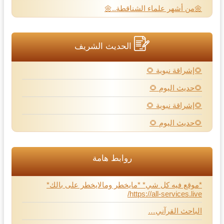
🌼من أشهر علماء الشناقطة..🌼
الحديث الشريف
🌻إشراقة نبوية 🌻
🌻حديث اليوم 🌻
🌻إشراقة نبوية 🌻
🌻حديث اليوم 🌻
روابط هامة
*موقع فيه كل شي* *مايخطر ومالايخطر على بالك*
https://all-services.live/
الباحث القرآني…