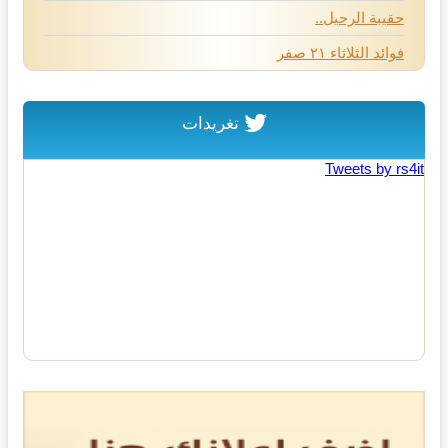
حقيبة الرحيل..
فوائد الثلاثاء ٢١ صفر
تغريدات
Tweets by rs4it