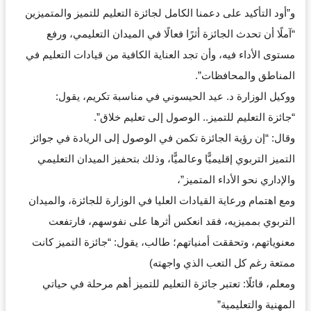
و”أود التأكيد على دعمنا الكامل لجائزة التعليم للتميز والمتميزين
“آملًا أن تحدث الجائزة أثرًا فعالًا في الميدان التعليمي، ورفع
مستوى الأداء فيه، وأن تجد العناية الكافية من قيادات التعليم في
المناطق والمحافظات”.
ووكيل الوزارة د. عيد الحيسوني في مناسبة تكريم، يقول:
“جائزة التعليم للتميز.. الوصول إلى تعليم خلاق”.
وقال: “إن رؤية الجائزة تكمن في الوصول إلى الريادة في جوائز
التميز التربوي إقليميًّا وعالميًّا، وذلك بتحفيز الميدان التعليمي
والإداري نحو الأداء المتميز”،
ومع اهتمام ورعاية القيادات العليا في الوزارة للجائزة، والميدان
التربوي بمميزيه، فقد انعكس أثرها على نفوسهم، فارتفعت
معنوياتهم، وتحققت أمنياتهم؛ طالب، يقول: “جائزة التميز كانت
ممتعة رغم كل التعب الذي واجهته)
ومعلم، قائلًا: تعتبر جائزة التعليم للتميز أهم مرحلة في حياتي
المهنية والتعليمية”