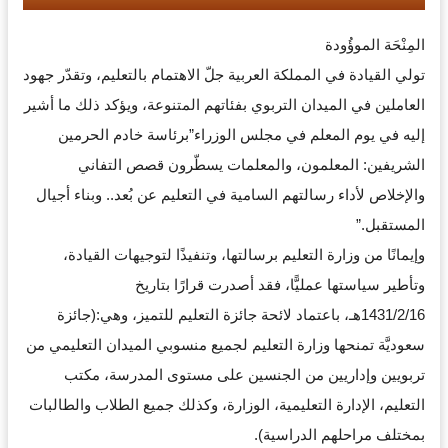
المِنْحَة الموؤُودة
تولي القيادة في المملكة العربية جلّ الاهتمام بالتعليم، وتقدّر جهود
العاملين في الميدان التربوي بفئاتهم المتنوعة، ويؤكد ذلك ما أشير
إليه في يوم المعلم في مجلس الوزراء”برئاسة خادم الحرمين
الشريفين: المعلمون، والمعلمات يسطّرون قصص التفاني
والإخلاص لأداء رسالتهم السامية في التعليم عن بُعد.. وبناء أجيال
المستقبل.”
وإيمانًا من وزارة التعليم برسالتها، وتنفيذًا لتوجيهات القيادة،
وتأطير سياستها عمليًّا، فقد أصدرت قرارًا بتاريخ
1431/2/16هـ، باعتماد لائحة جائزة التعليم للتميز، وهي:(جائزة
سعوديَّة تمنحها وزارة التعليم لجميع منسوبي الميدان التعليمي من
تربويين وإداريين من الجنسين على مستوى المدرسة، مكتب
التعليم، الإدارة التعليمية، الوزارة، وكذلك جميع الطلاب والطالبات
بمختلف مراحلهم الدراسية).