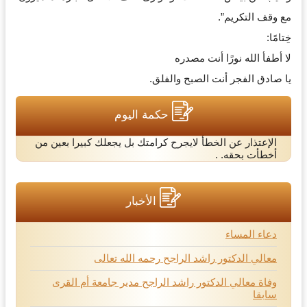
مع وقف التكريم”.
خِتامًا:
لا أطفأ الله نورًا أنت مصدره
يا صادق الفجر أنت الصبح والفلق.
حكمة اليوم
الإعتذار عن الخطأ لايجرح كرامتك بل يجعلك كبيرا بعين من
أخطأت بحقه. .
الأخبار
دعاء المساء
معالي الدكتور راشد الراجح رحمه الله تعالى
وفاة معالي الدكتور راشد الراجح مدير جامعة أم القرى
سابقا