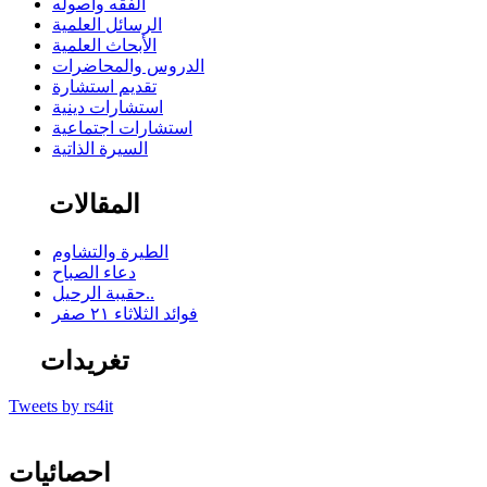
الفقه وأصوله
الرسائل العلمية
الأبحاث العلمية
الدروس والمحاضرات
تقديم استشارة
استشارات دينية
استشارات اجتماعية
السيرة الذاتية
المقالات
الطيرة والتشاوم
دعاء الصباح
حقيبة الرحيل..
فوائد الثلاثاء ٢١ صفر
تغريدات
Tweets by rs4it
احصائيات