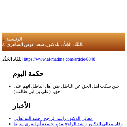
الرئيسية
النُقّاد الجُدُّد..للدكتور: سعد عوض الساهري.
https://www.al-madina.com/article/8848
النُقّاد الجُدُّد
حكمة اليوم
حين سكت أهل الحق عن الباطل ظن أهل الباطل انهم على
حق. .(علي بن ابي طالب )
الأخبار
معالي الدكتور راشد الراجح رحمه الله تعالى
وفاة معالي الدكتور راشد الراجح مدير جامعة أم القرى سابقا