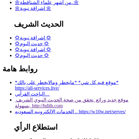
🌼من أشهر علماء الشناقطة..🌼
🌼إشراقة نبوية 🌼
الحديث الشريف
🌻إشراقة نبوية 🌻
🌻حديث اليوم 🌻
🌻إشراقة نبوية 🌻
🌻حديث اليوم 🌻
روابط هامة
*موقع فيه كل شي* *مايخطر ومالايخطر على بالك*
https://all-services.live/
الباحث القرآني…
موقع جديد ورائع تحقق من صحة الحديث النبوي الشريف
بسهولة http://hdith.com
الخدمات الإلكترونيه السعوديه .. https://w10w.net/serves/
استطلاع الرأي