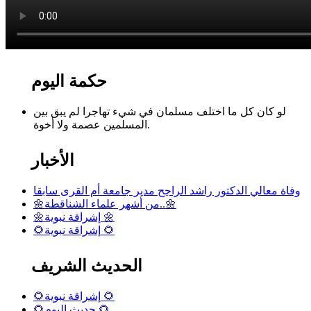
حكمة اليوم
لو كان كل ما اختلف مسلمان في شيء تهاجرا لم يبق بين
المسلمين عصمة ولا أخوة.
الأخبار
وفاة معالي الدكتور راشد الراجح مدير جامعة أم القرى سابقا
🌼من أشهر علماء الشناقطة..🌼
🌼إشراقة نبوية 🌼
🌻إشراقة نبوية 🌻
الحديث الشريف
🌻إشراقة نبوية 🌻
🌻حديث اليوم 🌻