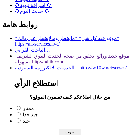
🌻إشراقة نبوية 🌻
🌻حديث اليوم 🌻
روابط هامة
*موقع فيه كل شي* *مايخطر ومالايخطر على بالك*
https://all-services.live/
الباحث القرآني…
موقع جديد ورائع تحقق من صحة الحديث النبوي الشريف
بسهولة http://hdith.com
الخدمات الإلكترونيه السعوديه .. https://w10w.net/serves/
استطلاع الرأي
من خلال اطلاعكم كيف تقيمون الموقع؟
ممتاز
جيد جدا
جيد