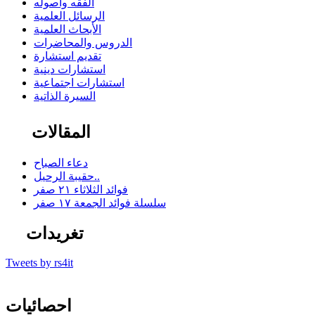
الفقه وأصوله
الرسائل العلمية
الأبحاث العلمية
الدروس والمحاضرات
تقديم استشارة
استشارات دينية
استشارات اجتماعية
السيرة الذاتية
المقالات
دعاء الصباح
حقيبة الرحيل..
فوائد الثلاثاء ٢١ صفر
سلسلة فوائد الجمعة ١٧ صفر
تغريدات
Tweets by rs4it
احصائيات