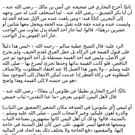
ثانيًا: أخرج البخاري في صحيحه عن أنس بن مالك – رضي الله عنه –
أن أبا بكر الصديق – رضي الله عنه – لما استخلف كتب له حين وجهه
إلى البحرين كتابًا فيه: «ومن بلغت عنده من الإبل صدقة الجذعة
وليست عنده وعنده حقة فإنه تقبل منه الحقة ويجعل معها شاتين أو
عشرين درهمًا». قالوا: لما جاز أخذ الشاة بدل تفاوت سن الواجب
جاز أخذ العوض بدل الواجب.
الرد عليه: قال الشيخ عطية سالم – رحمه الله -: «ليس هذا دليلاً
على قبول القيمة في الزكاة بل جعل الفرق لعدم الحيف، ولم يخرج
عن الأصل، وليس فيه أخذ القيمة مستقلة بل أخذ الموجود ثم جبر
الناقص، فلو كانت القيمة بذاتها وحدها تجزئ لصرح بها – صلى الله
عليه وسلم -، ولا يجوز هذا العمل إلا عند افتقاد المطلوب، والأصناف
المطلوبة في زكاة الفطر إذا عدمت أمكن الانتقال إلى الموجود مما
هو من جنسه لا إلى القيمة وهذا واضح».
ثالثًا: أخرج البخاري تعليقًا عن طاوس أن معاذًا – رضي الله عنه –
قال لأهل اليمن: ائتوني بعرض «ما عدا النقدين» ثياب خميص
[الصفيق من الثياب] أو لبيس [أي ملبوس] في الصدقة مكان الشعير
والذرة أهون عليكم، وخير لأصحاب النبي – صلى الله عليه وسلم –
بالمدينة، قالوا: وذلك أن أهل اليمن كانوا مشهورين بصناعة الثياب
ونسجها فدفعها أيسر عليهم، على حين كان أهل المدينة في حاجة
إليها، والمقصود دفع الحاجة ولا يختلف ذلك بعد اتحاد قدر المالية