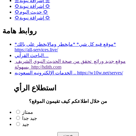
🌼إشراقة نبوية 🌼
🌻إشراقة نبوية 🌻
🌻حديث اليوم 🌻
🌻إشراقة نبوية 🌻
روابط هامة
*موقع فيه كل شي* *مايخطر ومالايخطر على بالك*
https://all-services.live/
الباحث القرآني…
موقع جديد ورائع تحقق من صحة الحديث النبوي الشريف
بسهولة http://hdith.com
الخدمات الإلكترونيه السعوديه .. https://w10w.net/serves/
استطلاع الرأي
من خلال اطلاعكم كيف تقيمون الموقع؟
ممتاز
جيد جدا
جيد