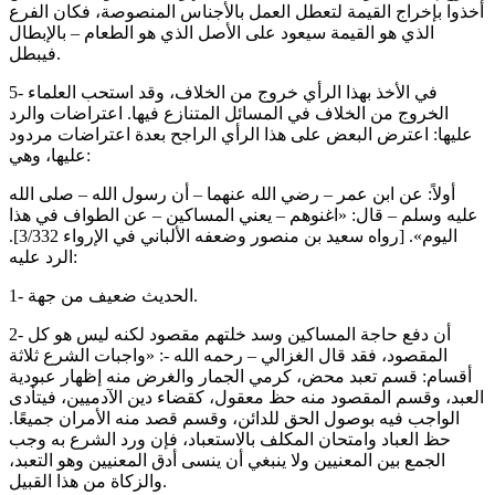
أخذوا بإخراج القيمة لتعطل العمل بالأجناس المنصوصة، فكان الفرع
الذي هو القيمة سيعود على الأصل الذي هو الطعام – بالإبطال
فيبطل.
5- في الأخذ بهذا الرأي خروج من الخلاف، وقد استحب العلماء
الخروج من الخلاف في المسائل المتنازع فيها. اعتراضات والرد
عليها: اعترض البعض على هذا الرأي الراجح بعدة اعتراضات مردود
عليها، وهي:
أولاً: عن ابن عمر – رضي الله عنهما – أن رسول الله – صلى الله
عليه وسلم – قال: «اغنوهم – يعني المساكين – عن الطواف في هذا
اليوم». [رواه سعيد بن منصور وضعفه الألباني في الإرواء 3/332].
الرد عليه:
1- الحديث ضعيف من جهة.
2- أن دفع حاجة المساكين وسد خلتهم مقصود لكنه ليس هو كل
المقصود، فقد قال الغزالي – رحمه الله -: «واجبات الشرع ثلاثة
أقسام: قسم تعبد محض، كرمي الجمار والغرض منه إظهار عبودية
العبد، وقسم المقصود منه حظ معقول، كقضاء دين الآدميين، فيتأدى
الواجب فيه بوصول الحق للدائن، وقسم قصد منه الأمران جميعًا.
حظ العباد وامتحان المكلف بالاستعباد، فإن ورد الشرع به وجب
الجمع بين المعنيين ولا ينبغي أن ينسى أدق المعنيين وهو التعبد،
والزكاة من هذا القبيل.