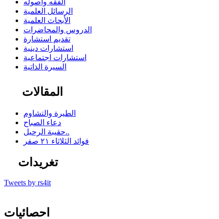
الفقه وأصوله
الرسائل العلمية
الأبحاث العلمية
الدروس والمحاضرات
تقديم استشارة
استشارات دينية
استشارات اجتماعية
السيرة الذاتية
المقالات
الطيرة والتشاوم
دعاء الصباح
حقيبة الرحيل..
فوائد الثلاثاء ٢١ صفر
تغريدات
Tweets by rs4it
احصائيات