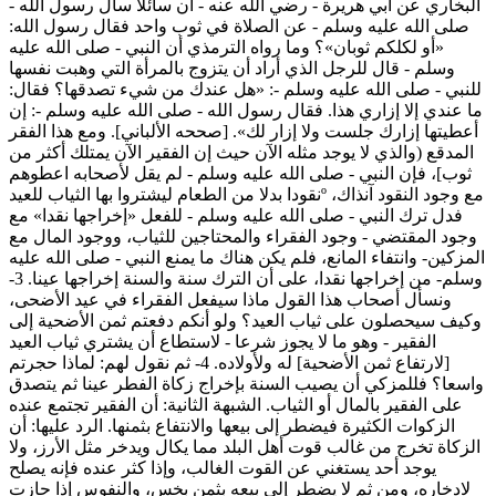
البخاري عن أبي هريرة - رضي الله عنه - أن سائلا سأل رسول الله -
صلى الله عليه وسلم - عن الصلاة في ثوب واحد فقال رسول الله:
«أو لكلكم ثوبان»؟ وما رواه الترمذي أن النبي - صلى الله عليه
وسلم - قال للرجل الذي أراد أن يتزوج بالمرأة التي وهبت نفسها
للنبي - صلى الله عليه وسلم -: «هل عندك من شيء تصدقها؟ فقال:
ما عندي إلا إزاري هذا. فقال رسول الله - صلى الله عليه وسلم -: إن
أعطيتها إزارك جلست ولا إزار لك». [صححه الألباني]. ومع هذا الفقر
المدقع (والذي لا يوجد مثله الآن حيث إن الفقير الآن يمتلك أكثر من
ثوب]، فإن النبي - صلى الله عليه وسلم - لم يقل لأصحابه اعطوهم
نقودا بدلا من الطعام ليشتروا بها الثياب للعيدº مع وجود النقود آنذاك،
فدل ترك النبي - صلى الله عليه وسلم - للفعل «إخراجها نقدا» مع
وجود المقتضي - وجود الفقراء والمحتاجين للثياب، ووجود المال مع
المزكين- وانتفاء المانع، فلم يكن هناك ما يمنع النبي - صلى الله عليه
وسلم- من إخراجها نقدا، على أن الترك سنة والسنة إخراجها عينا. 3-
ونسأل أصحاب هذا القول ماذا سيفعل الفقراء في عيد الأضحى،
وكيف سيحصلون على ثياب العيد؟ ولو أنكم دفعتم ثمن الأضحية إلى
الفقير - وهو ما لا يجوز شرعا - لاستطاع أن يشتري ثياب العيد
[لارتفاع ثمن الأضحية] له ولأولاده. 4- ثم نقول لهم: لماذا حجرتم
واسعا؟ فللمزكي أن يصيب السنة بإخراج زكاة الفطر عينا ثم يتصدق
على الفقير بالمال أو الثياب. الشبهة الثانية: أن الفقير تجتمع عنده
الزكوات الكثيرة فيضطر إلى بيعها والانتفاع بثمنها. الرد عليها: أن
الزكاة تخرج من غالب قوت أهل البلد مما يكال ويدخر مثل الأرز، ولا
يوجد أحد يستغني عن القوت الغالب، وإذا كثر عنده فإنه يصلح
لادخاره، ومن ثم لا يضطر إلى بيعه بثمن بخس، والنفوس إذا حازت