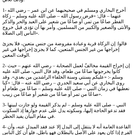
1- أخرج البخاري ومسلم في صحيحيهما عن ابن عمر – رضي الله
عنهما – قال: «فرض رسول الله – صلى الله عليه وسلم – زكاة
الفطر صاعًا من تمر, أو صاعًا من شعير على العبد والحر والذكر
والأنثى والصغير والكبير من المسلمين, وأمر بها أن تؤدى قبل خروج
الناس إلى الصلاة».
قالوا: إن الزكاة قربة وعبادة مفروضة من جنس متعين، فلا يجزئ
إخراجها من غير الجنس المتعين، كما لا يجزئ إخراجها في غير
الوقت المعين.
2- إن إخراج القيمة مخالفٌ لعمل الصحابة – رضي الله عنهم – حيث
كانوا يخرجونها صاعًا من طعام، وقد قال النبي- صلى الله عليه
وسلم -: «عليكم بسنتي وسنة الخلفاء الراشدين من بعدي». وقد
روى البخاري عن أبي سعيد الخدري – رضي الله عنه – قال: «كنا
نعطيها في زمان النبي – صلى الله عليه وسلم – صاعًا من طعام أو
صاعًا من تمر أو صاعًا من شعير أو صاعًا من زبيب».
3- النبي – صلى الله عليه وسلم – لم يذكر القيمة ولو جازت لبينها
فقد تدعو الحاجة إليها، وسكوته يدل على عدم جوازها إذ السكوت
في مقام البيان يفيد الحظر.
4- القاعدة العامة أنه لا ينتقل إلى البدل إلا عند فقد المبدل عنه، وأن
الفرع إذا كان يعود على الأصل بالبطلان فهو باطل، فلو أن كل الناس