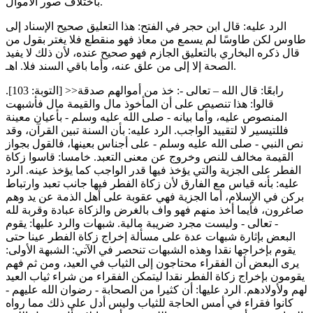
باختلاف صور الأموال.
الرد عليه: قال ابن حجر في الفتح: هذا التعليق صحيح الإسناد إلى
طاوس لكن طاوسًا لم يسمع من معاذ فهو منقطع فلا يغتر بقول من
قال ذكره البخاري بالتعليق الجازم فهو صحيح عنده، لأن ذلك لا يفيد
الصحة إلا إلى من علق عنه، وأما باقي السند فلا. اهـ.
رابعًا: قال الله – تعالى -: خذ من أموالهم صدقة<< [التوبة: 103].
قالوا: هذا تنصيص على أن المأخوذ مال والقيمة مال فأشبهت
المنصوص عليه، وأما بيانه - صلى الله عليه وسلم - بأعيان معينة
فللتيسير لا لتقييد الواجب. الرد عليه: بأن السنة تبين القرآن، وقد
نص النبي - صلى الله عليه وسلم - على أجناس بعينها، فالقول بجواز
القيمة مخالف للنص وخروج عن معنى التعبد. خامسا: قاسوا زكاة
الفطر على الجزية والتي يؤخذ فيها قدر الواجب كما يؤخذ عينه. الرد
عليه: بأنه قياس مع الفارق لأن زكاة الفطر فيها جانب تعبد وارتباط
بركن في الإسلام، أما الجزية فهي عقوبة على أهل الذمة عن يد وهم
صاغرون، فأيما أخذ منهم فهو واف بالغرض والزكاة عبادة وقربة لله
- تعالى - وليست مجرد ضريبة مالية. شبهات والرد عليها: يقوم
البعض بإثارة شبهات عدة على مسألة إخراج زكاة الفطر عينا حتى
يقوم بإخراجها نقدا وهذه الشبهات تنحصر في الآتي: الشبهة الأولى:
يرى البعض أن الفقراء محتاجون إلى الثياب في العيد، ومن ثم فهم
يقومون بإخراج زكاة الفطر نقدا ليتمكن الفقراء من شراء ثياب العيد
لهم ولأولادهم. الرد عليها: أن كثيرا من الصحابة - رضوان الله عليهم -
كانوا فقراء في أمس الحاجة للثياب وليس أدل على ذلك مما رواه