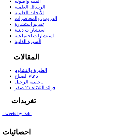
الفقه وأصوله
الرسائل العلمية
الأبحاث العلمية
الدروس والمحاضرات
تقديم استشارة
استشارات دينية
استشارات اجتماعية
السيرة الذاتية
المقالات
الطيرة والتشاوم
دعاء الصباح
حقيبة الرحيل..
فوائد الثلاثاء ٢١ صفر
تغريدات
Tweets by rs4it
احصائيات