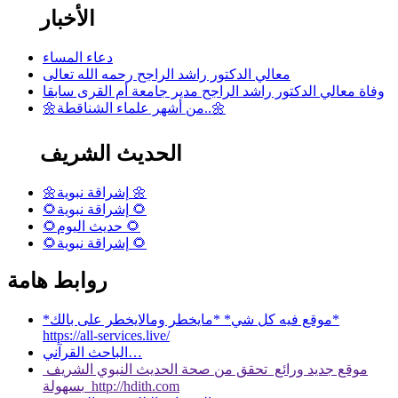
الأخبار
دعاء المساء
معالي الدكتور راشد الراجح رحمه الله تعالى
وفاة معالي الدكتور راشد الراجح مدير جامعة أم القرى سابقا
🌼من أشهر علماء الشناقطة..🌼
الحديث الشريف
🌼إشراقة نبوية 🌼
🌻إشراقة نبوية 🌻
🌻حديث اليوم 🌻
🌻إشراقة نبوية 🌻
روابط هامة
*موقع فيه كل شي* *مايخطر ومالايخطر على بالك*
https://all-services.live/
الباحث القرآني…
موقع جديد ورائع تحقق من صحة الحديث النبوي الشريف
بسهولة http://hdith.com