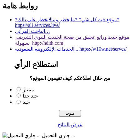
روابط هامة
*موقع فيه كل شي* *مايخطر ومالايخطر على بالك*
https://all-services.live/
الباحث القرآني…
موقع جديد ورائع تحقق من صحة الحديث النبوي الشريف
بسهولة http://hdith.com
الخدمات الإلكترونيه السعوديه .. https://w10w.net/serves/
استطلاع الرأي
من خلال اطلاعكم كيف تقيمون الموقع؟
ممتاز
جيد جدا
جيد
عرض النتائج
جاري التحميل ...