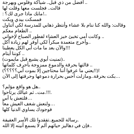
أفضل من ذي قبل.. شياكة وفلوس وبهرجة ..
قالت.. فجلست معها وقلت لها
: مابك ماذا جرى لك؟!..
فمسكت بيدي وبكت
وقالت: والله كنا ننام بلا عشاء وأنتظر ذهابي للمدرسة لكي أتناول
الطعام معكم ..
وكانت أمي تخبئ خبز العشاء لفطور الصباح لإخواني ..
وأخرج متعمدة مبكراً لكي أوفر لهم زيادة أكل..
والآن بعد ما مات أبي الكل يعطينا!!!
كوننا أيتام ..
(تمنيت أبوي يشبع قبل مايموت)..
قالتها بحرقة والدموع ممزوجة بأحرف كلماتها ..
(يعني ما عرفوا أننا محتاجين إلا بموت أبي؟؟؟؟؟!!)!
بكت بحرقة..ومازلت أحس بحرارة دموعها وحرقتها إلى الآن…
هل هو واقع مؤلم؟..
مت.. ثم عيالك يرتاحوا.!!!.
فلتعش يا أبي…
ولنعش شغف العيش معاً…
فوجودك يساوي الدنيا كلها
رسالة للجميع..تفقدوا تلك الأسر العفيفة.
فإن في دهاليز حياتهم ألم لا يسمع أنينه إلا الله..