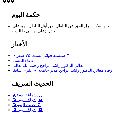
💔💔💔
حكمة اليوم
حين سكت أهل الحق عن الباطل ظن أهل الباطل انهم على
حق. .(علي بن ابي طالب )
الأخبار
🌼سلسلة فوائد السبت ٢٥ صفر 🌼
دعاء المساء
معالي الدكتور راشد الراجح رحمه الله تعالى
وفاة معالي الدكتور راشد الراجح مدير جامعة أم القرى سابقا
الحديث الشريف
🌼إشراقة نبوية 🌼
🌻إشراقة نبوية 🌻
🌻حديث اليوم 🌻
🌻إشراقة نبوية 🌻