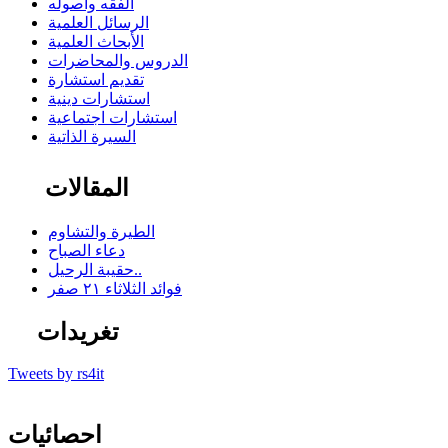
الفقه وأصوله
الرسائل العلمية
الأبحاث العلمية
الدروس والمحاضرات
تقديم استشارة
استشارات دينية
استشارات اجتماعية
السيرة الذاتية
المقالات
الطيرة والتشاوم
دعاء الصباح
حقيبة الرحيل..
فوائد الثلاثاء ٢١ صفر
تغريدات
Tweets by rs4it
احصائيات