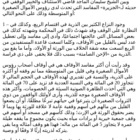
وبين الشيخ سليمان الماجد قاضي الاستئناف والخبير الوقفي في
حديثه لـ»الجزيرة» المفاسد التي تحدث لدى رؤوس الأموال الصغيرة
أو المتوسطة وذلك على النحو التالي:
1 – وجود النزاع الكثير بين الذرية في اقتسام الريع، وكذلك في
النظارة على الوقف وقد شهدتُ ذلك في المحكمة وشهدته كذلك في
بعض المسائل التي عالجتها اجتماعيًا، وأدى إلى مفاسد وإلى تعطيل
عدد ليس بالقليل من الأوقاف، وكلما اتسعت قاعدة المستفيدين من
الريع اتسعت معه شقة الخلاف بين الورثة أو الأولاد، وأما ما يقع بين
الذرية من «الإحن الصامتة» بسبب ذلك فلا يخفى على ذي فراسة.
وقد رأيت أن أكثر مفاسد الأوقاف هي في أوقاف أصحاب رؤوس
الأموال الصغيرة وفي قليل من المتوسطة مما تم وقفه أو أكثره
على الذرية، والنسبة في تقديري لهذه الأوقاف في الحجم المالي لا
تتجاوز 20 في المائة وفي النسبة العددية قد تزيد على 70 في المائة
وهي التي أخذت الظاهرة الصوتية السيئة في الخصومات، وأكثر هذه
الأوقاف الصغيرة موجه للذرية، وأرى لأولئك الواقفين من ذوي
الثروات الصغيرة أن يتبرعوا في حياتهم تبرعًا مطلقًا، أو أن يضعوا
القليل من مالهم في أسهم وقفية عامة لا علاقة للورثة بها وبما لا
يضر بحقوق الورثة في الإرث؛ وذلك كأسهم في مسجد أو أسهم في
وقف جمعية خيرية أو برادات مياه بحيث يكون مجموع ما يقفه طيلة
عمره لا يتجاوز 5 في المائة من ماله؛ فهذا هو وقف أمثاله وما بقي
يتركه لذريته إرثًا لا وقفًا أو وصية.