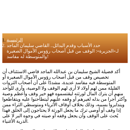
الرئيسية
حدد الأسباب وقدم البدائل.. القاضي سليمان الماجد
لـ«الجزيرة»: الوقف من قبل أصحاب رؤوس الأموال الصغيرة
والمتوسطة له مفاسد!
أكد فضيلة الشيخ سليمان بن عبدالله الماجد قاضي الاستئناف أن
تخصيص وقف من قبل أصحاب رؤوس الأموال الصغيرة أو
المتوسطة فيه مفاسد عديدة، مشددًا على أن أصحاب الثروات
القليلة ممن لهم أولاد لا أرى لهم الوقف ولا الوصية، وأرى للواحد
منهم أن يترك المال لورثته ليقتسموه فهو خير وقف وأعظم وصية
وأكثر أجرا من بذله لغيرهم أو وقفه عليهم ليتطاحنوا عليه ويتقاطعوا
ويتدابروا بسببه، وذلك بخلاف أوقاف الأثرياء ومتوسطي الثراء ممن
إذا وقف أو أوصى ترك ما يجعل الورثة لا يحتاجون إلى الخلق فهذا
يُحث على الوقف وأن يجعل وقفه أو صيته في وجوه البر لا على
الذرية الأغنياء.