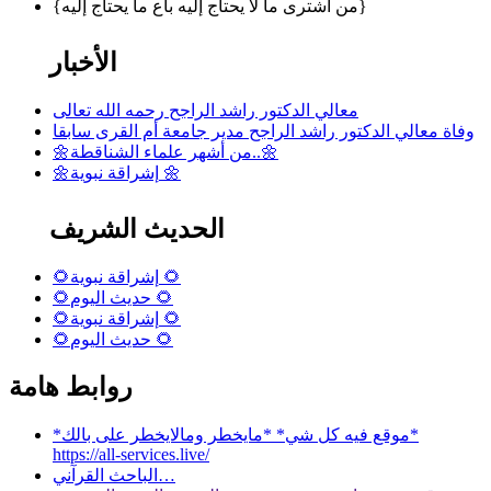
{من اشترى ما لا يحتاج إليه باع ما يحتاج إليه}
الأخبار
معالي الدكتور راشد الراجح رحمه الله تعالى
وفاة معالي الدكتور راشد الراجح مدير جامعة أم القرى سابقا
🌼من أشهر علماء الشناقطة..🌼
🌼إشراقة نبوية 🌼
الحديث الشريف
🌻إشراقة نبوية 🌻
🌻حديث اليوم 🌻
🌻إشراقة نبوية 🌻
🌻حديث اليوم 🌻
روابط هامة
*موقع فيه كل شي* *مايخطر ومالايخطر على بالك*
https://all-services.live/
الباحث القرآني…