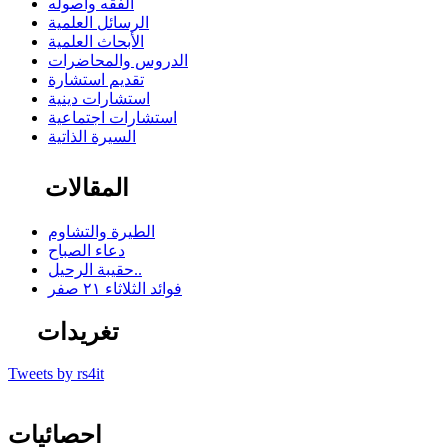
الفقه وأصوله
الرسائل العلمية
الأبحاث العلمية
الدروس والمحاضرات
تقديم استشارة
استشارات دينية
استشارات اجتماعية
السيرة الذاتية
المقالات
الطيرة والتشاوم
دعاء الصباح
حقيبة الرحيل..
فوائد الثلاثاء ٢١ صفر
تغريدات
Tweets by rs4it
احصائيات