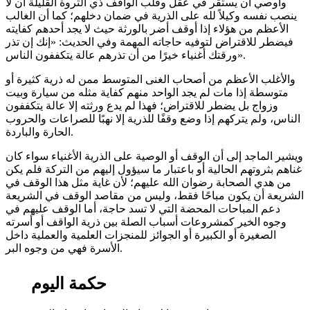
وأوصي أن يستقر في عقل وقلب الواقف ذي الثروة القليلة أن لا
ينصب نفسه وكيلاً لله على الذرية في ضمان دخلهم؛ كما أن الغالب
الأعظم من هؤلاء إذا أوقف أضر بالورثة حيث لا يجد أحدهم كفايته
فيضطر للاقتراض لتوفيه حاجاته المهمة وفي الحديث: «إنك إن تذر
ورقتك أغنياء خيرًا من أن تذرهم عالة يتكففون الناس».
والأغلب الأعظم من أصحاب الغنى المتوسط ممن له ذرية كثيرة أو
متوسطة إذا مات لم يجد الواحد منهم كفاية مثله من سيارة وبيت
وزواج بل يضطر للاقتراض؛ فهذا لم يدع ورثته إلا عالة يتكففون
الناس، ولم يتركهم إذا وضع وقفًا للذرية إلا نهبًا للصراعات والحروب
الحارة والباردة.
ويشير الماجد إلى أن الوقف أو الوصية على الذرية الأغنياء سواء كان
غناهم بثروتهم الحالية أو باعتبار ما سيؤول إليهم من التركة فلم يكن
من هدي الصحابة رضوان الله عليهم؛ لأن غاية مثل هذا الوقف في
الشريعة أن يكون مباحًا فقط، وليس من مقاصد الوقف في الشريعة
دعم المباحات المحضة التي لا تسد حاجة، أما الوقف عليهم في
وجوه الخير كمشروعات أسباب الصلة بين ذرية الواقف أو أسرته
الصغيرة أو الكبيرة أو الجوائز للمنجزات العلمية والعملية داخل
الأسرة فهي من وجوه البر.
حكمة اليوم