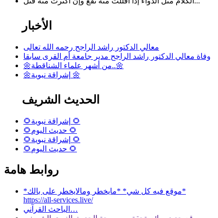
الكلام مثل الدواء إذا أقللت منه نفع وإن أكثرت منه قتل...
الأخبار
معالي الدكتور راشد الراجح رحمه الله تعالى
وفاة معالي الدكتور راشد الراجح مدير جامعة أم القرى سابقا
🌼من أشهر علماء الشناقطة..🌼
🌼إشراقة نبوية 🌼
الحديث الشريف
🌻إشراقة نبوية 🌻
🌻حديث اليوم 🌻
🌻إشراقة نبوية 🌻
🌻حديث اليوم 🌻
روابط هامة
*موقع فيه كل شي* *مايخطر ومالايخطر على بالك*
https://all-services.live/
الباحث القرآني…