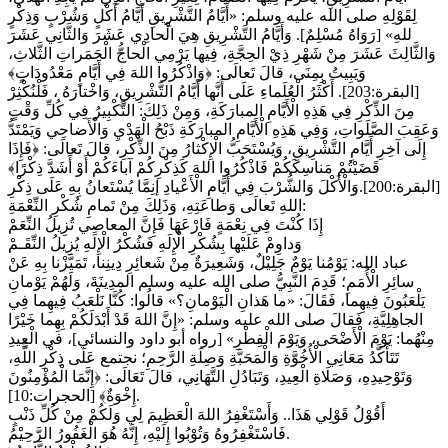
لِقَوْلِهِ صلى الله عليه وسلم: «أَيَّامُ التَّشْرِيقِ أَيَّامُ أَكْلٍ وَشُرْبٍ وَذِكْرٍ
للهِ» [رَوَاهُ مُسْلِمٌ]. وَأَيَّامُ التَّشْرِيقِ هِيَ الْحادِي عَشَرَ وَالثَّانِي عَشَرَ
وَالثَّالِثَ عَشَرَ مِنْ شَهْرِ ذِيْ الحِجَّةِ، فِيها يَرْمِي الْحاجُّ الْجَمَراتِ الثَّلاثِ،
وَيَبِيتُ بِمِنَى، قالَ تَعالَى: ﴿وَاذْكُرُوا اللهَ فِي أَيَّامٍ مَعْدُودَاتٍ﴾
[البقرة:203]. أَكْثَرُ الْعُلَماءِ عَلَى أَنَّها أَيَّامُ التَّشْرِيقِ، وَاخْتارَهُ ، فَلْنُكْثِرْ
مِنَ الذِّكْرِ فِي هَذِهِ الْأَيَّامِ المبارَكَةِ، وَمِنْ ذَلِكَ: التَّكْبِيرُ فِي كُلِّ وَقْتٍ
وَعَقِبَ الصَّلَواتِ، وَفِي هَذِهِ الْأَيَّامِ المبارَكَةِ ذَبْحُ الْهَدْيِ وَالْأَضاحِي وَيَمْتَدُّ
إِلَى آخِرِ أَيَّامِ التَّشْرِيقِ، وَيُسْتَحَبُّ الْإِكْثارُ مِنَ الذِّكْرِ، قالَ تَعالَى: ﴿فَإِذَا
قَضَيْتُمْ مَناسِكَكُمْ فَاذْكُرُوا اللهَ كَذِكْرِكُمْ آباءَكُمْ أَوْ أَشَدَّ ذِكْرًا﴾
[البقرة:200].وَالْأَكْلَ وَالشُّرْبَ فِي أَيَّامِ الْأَعْيادِ إنِمَّا يُسْتَعانُ بِهِ عَلَى ذِكْرِ
اللهِ تَعالَى وَطاعَتِهِ، وَذَلِكَ مِنْ تَمامِ شُكْرِ النِّعْمَةِ:
إِذَا كُنْتَ فِي نِعْمَةٍ فَارْعَهَا فَإِنَّ المعاصِي تُزِيلُ النِّعَمْ
وَداوِمْ عَلَيْها بِشُكْرِ الْإِلَهِ فَشُكْرُ الْإِلَهِ يُزِيلُ النِّقَـمْ
عباد الله: يَوْمُنا يَوْمٌ جَلِيْلٌ، وَشَعِيرَةٌ مِنْ شَعائِرِ دِينِنا، تَمَيَّزْنا بِهِ عَنْ
سائِرِ الْأُمَمِ؛ قَدِمَ النَّبِيُّ صلى الله عليه وسلم المدِينَةَ، وَلَهُمْ يَوْمانِ
يَلْعَبُونَ فِيهِما، فَقَالَ: «ما هَذانِ الْيَوْمانِ؟» قالُوا: كُنَّا نَلْعَبُ فِيهِما فِي
الجاهِلِيَّةِ، فَقالَ صلى الله عليه وسلم: «إِنَّ اللهَ قَدْ أَبْدَلَكُمْ بِهِما خَيْرًا
مِنْهُما: يَوْمَ الْأَضْحَى، وَيَوْمَ الْفِطْرِ» [رواه أبو داود والنسائي]، في الْعِيدِ
تَتَأَكَّدُ مَعَانِي الْأُخُوَّةِ وَالْمَحَبَّةِ وَصِلَةِ الرَّحِمِ؛ نجتمع عَلَى ذِكْرِ اللَّهِ،
وَتَوْحِيدِهِ، وَصَلَاةِ الْعِيدِ، وَتَبَادُلِ التَّهَانِي، قالَ تَعَالَى: ﴿إِنَّمَا الْمُؤْمِنُونَ
إِخْوَةٌ﴾ [الحجرات:10].
‏أَقُوْلُ قَوْلِي هَذَا.. وَأَسْتَغْفِرُ اللهَ الْعَظِيمَ لِي وَلَكُمْ مِنْ كُلِّ ذَنْبٍ
فَاسْتَغْفِرُوهُ وَتُوْبُوا إِلَيْهِ، إِنَّهُ هُوَ الْغَفُورُ الرَّحِيْمُ.