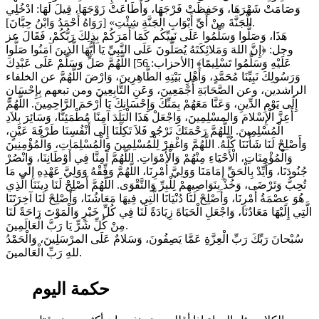
وَصَامَتْ شَهْرَهَا، وَحَفِظَتْ فَرْجَهَا، وَأَطَاعَتْ زَوْجَهَا، قِيلَ لَهَا: ادْخُلِي
الْجَنَّةَ مِنْ أَيِّ أَبْوَابِ الْجَنَّةِ شِئْتِ» [رَوَاهُ أَحْمَدُ وَابْنُ حِبَّانَ].
هَذَا، وَصَلُّوا وَسَلِّمُوا عَلَى نَبِيِّكُم كَمَا أَمَرَكُمْ بِذلِكَ رَبُّكُمْ، فَقَالَ عز
وجل: ﴿إِنَّ اللهَ وَمَلائِكَتَهُ يُصَلُّونَ عَلَى النَّبِيِّ يَا أَيُّهَا الَّذِينَ آمَنُوا صَلُّوا
عَلَيْهِ وَسَلِّمُوا تَسْلِيمًا﴾ [الأحزاب: 56] اللَّهُمَّ صَلِّ وَسَلِّمْ عَلَى عَبْدِكَ
وَرَسُولِكَ نَبِيِّنَا مُحَمَّدٍ، وَأَهْلِ بَيْتِهِ الطَّاهِرِينَ، وَارْضَ اللَّهُمَّ عن الخلفاء
الراشدين، وعن الصَّحَابَةِ أَجْمَعِينَ، وَعَنِ التَّابِعِينَ ومن تبعهم بِإِحْسَانٍ
إِلَى يَوْمِ الدِّينِ، وَعَنَّا مَعَهُمْ بِمَنِّكَ وَإِحْسَانِكَ يَا أَرْحَمَ الرَّاحِمِينَ. اللَّهُمَّ
أَعِزَّ الْإِسْلامَ وَالمسْلِمِينَ، وَاجْعَلْ هَذَا الْبَلَدَ آمِنًا مُطْمَئِنًّا، وَسَائِرَ بِلاَدِ
الْمُسْلِمِينَ. اللَّهُمَّ رَحْمَتَكَ نَرْجُو فَلاَ تَكِلْنَا إِلَى أَنْفُسِنَا طَرْفَةَ عَيْنٍ،
وَأَصْلِحْ لَنَا شَأْنَنَا كُلَّهُ. اللَّهُمَّ وَاغْفِرْ لِلْمُسْلِمِينَ وَالْمُسْلِمَاتِ، وَالْمُؤْمِنِينَ
وَالْمُؤْمِنَاتِ، الْأَحْيَاءِ مِنْهُمْ وَالْأَمْوَاتِ. اللَّهُمَّ آمِنَّا فِي أَوْطَانِنَا، وَانْصُرْ
جُنُودَنَا، وَأَيِّدْ بِالْحَقِّ إِمَامَنَا وَوَلِيَّ أَمْرِنَا، اللَّهُمَّ وَفِّقْهُ وَوَلِيَّ عَهْدِهِ إِلَى مَا
تُحِبُّ وَتَرْضَى، وَخُذْ بِنَوَاصِيهِمْ لِلْبِرِّ وَالتَّقْوَى. اللَّهُمَّ أَصْلِحْ لَنَا دِينَنَا الَّذِي
هُوَ عِصْمَةُ أَمْرِنَا، وَأَصْلِحْ لَنَا دُنْيَانَا الَّتِي فِيهَا مَعَاشُنَا، وَأَصْلِحْ لَنَا آخِرَتَنَا
الَّتِي إِلَيْهَا مَعَادُنَا، وَاجْعَلِ الْحَيَاةَ زِيَادَةً لَنَا فِي كُلِّ خَيْرٍ وَالْمَوْتَ رَاحَةً لَنَا
مِنْ كُلِّ شَرٍّ يَا رَبَّ الْعَالَمِينَ.
سُبْحانَ رَبِّكَ رَبِّ الْعِزَّةِ عَمَّا يَصِفُونَ، وَسَلامٌ عَلَى المرْسَلِينَ، وَالْحَمْدُ
للهِ رَبِّ الْعَالمينَ.
حكمة اليوم