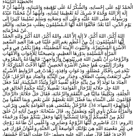
﴿الخُطْبَةُ الثَّانِيَةُ﴾
الْحَمْدُ للهِ عَلَى إِحْسانِهِ، وَالشُّكْرُ لَهُ عَلَى تَوْفِيقِهِ وَامْتِنانِهِ، وَأَشْهَدُ أَنْ لا
إِلَهَ إِلَّا اللهُ وَحْدَهُ لا شَرِيكَ لَهُ تَعْظِيمًا لِشَأْنِهِ، وَأَشْهَدُ أَنَّ مُحَمَّدًا عَبْدُهُ
وَرَسُولُهُ، صَلَّى اللهُ عَلَيْهِ وَعَلَى آلِهِ وَصَحْبِهِ وَسَلَّمَ تَسْلِيمًا كَثِيرًا إِلَى
يَوْمِ الدِّينِ، أمَّا بَعْدُ: فَاتَّقُوْا اللهَ أَيُّهَا الـمُسْلِمُونَ بِطَلَبِ مَرْضَاتِهِ، وَالبُعْدِ
عَنْ مُحَرَّمَاتِهِ.
اللهُ أَكْبَرُ، اللهُ أَكْبَرُ، لاَ إِلَهَ إِلاَّ اللهُ، واللهُ أَكْبَرُ، اللهُ أَكْبَرُ وَللهِ الْحَمْدُ
أَيُّهَا الْمُسْلِمُونَ: إِنَّ مِنْ أَعْظَمِ نِعَمِ اللهِ عَلَيْنَا فِي هَذَا الْعِيدِ السَّعِيدِ
الْأُسْرَةَ الْمُسْتَقِرَّةَ، وَالْبُيُوتَ الْآمِنَةَ الْمُطْمَئِنَّةَ، وَهَذَا يَكْمُنُ فِي وَعْيِ
الْمَرْأَةِ الْمُسْلِمَةِ بِدَوْرِهَا الْعَظِيمِ، وَنَصِيحَتُنَا لِلْأَخَوَاتِ وَالْأُمَّهَاتِ
وَالزَّوْجَاتِ أَنْ يَتَّقِينَ اللهَ فِي بُيُوتِهِنَّ وَأَزْوَاجِهِنَّ؛ فَالطَّاعَةُ بِالْمَعْرُوفِ
وَقَرَارُ الْبُيُوتِ هُمَا حِصْنُ الْأُسْرَةِ الْحَصِينُ. أَيَّتُهَا الْأُخْتُ الْمُبَارَكَةُ: لَا
تَنْخَدِعِي بِأَفْكَارٍ مُضَلِّلَةٍ، وَدَعَوَاتٍ وَافِدَةٍ، زَهَّدَتْ فِي الرَّوَابِطِ الْأُسْرِيَّةِ
حَتَّى ارْتَفَعَتْ نِسَبُ الطَّلَاقِ، وَحَذَارِ مِنَ النِّدِّيَّةِ وَالْعِنَادِ مَعَ الرَّجُلِ؛ فَإِنَّ
الْعِنَادَ مَا تَوَلَّدَ إِلَّا مِنْ نِدِّيَّةٍ جَافَّةٍ تُفْسِدُ الْوُدَّ وَتُبَدِّدُ السَّكِينَةَ، لَقَدْ جَعَلَ
اللهُ جل جلاله لِلرِّجَالِ الْقَوَامَةَ؛ تَفْضِيلًا رَتَّبَتْهُ حِكْمَةُ الْخَالِقِ فِي
الْخِلْقَةِ، وَتَكْلِيفًا مَالِيًّا فِي النَّفَقَةِ وَالرِّعَايَةِ، فَقَالَ جَلَّ جَلَالُهُ: ﴿الرِّجَالُ
قَوَّامُونَ عَلَى النِّسَاءِ بِمَا فَضَّلَ اللَّهُ بَعْضَهُمْ عَلَىٰ بَعْضٍ وَبِمَا أَنْفَقُوا مِنْ
أَمْوَالِهِمْ﴾ [النساء: 34]. فَالرَّجُلُ بِمُقْتَضَى هَذِهِ الْقَوَامَةِ يَحْمِي وَيَرْعَى،
وَالْمَرْأَةُ سَكَنٌ يَأْوِي إِلَيْهِ وَيَطْمَئِنُّ بِهِ، قَالَ سُبْحَانَهُ: ﴿وَمِنْ آيَاتِهِ أَنْ خَلَقَ
لَكُمْ مِنْ أَنْفُسِكُمْ أَزْوَاجًا لِتَسْكُنُوا إِلَيْهَا وَجَعَلَ بَيْنَكُمْ مَوَدَّةً وَرَحْمَةً﴾
[الروم: 21]. فَاصْبِرِي أَيَّتُهَا الزَّوْجَةُ وَصَابِرِي، وَاعْلَمِي أَنَّ طَاعَةَ زَوْجِكِ
فِي غَيْرِ مَعْصِيَةِ اللهِ هِيَ بَوَّابَتُكِ الْوَاسِعَةُ إِلَى الْجَنَّةِ، وَعُنْوَانُ فَوْزِكِ فِي
الْآخِرَةِ؛ فَقَدْ قَالَ صلى الله عليه وسلم: «إِذَا صَلَّتِ الْمَرْأَةُ خَمْسَهَا،