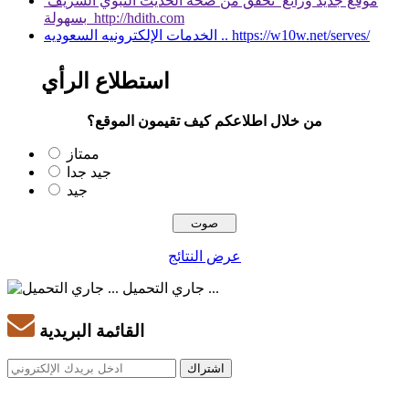
موقع جديد ورائع تحقق من صحة الحديث النبوي الشريف
بسهولة http://hdith.com
الخدمات الإلكترونيه السعوديه .. https://w10w.net/serves/
استطلاع الرأي
من خلال اطلاعكم كيف تقيمون الموقع؟
ممتاز
جيد جدا
جيد
عرض النتائج
جاري التحميل ...
القائمة البريدية