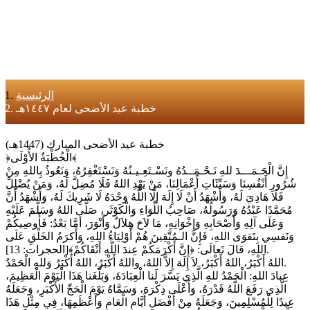
الرئيسية
خطبة عيد الأضحى لعام ١٤٤٧هـ
خطبة عيد الأضحى المبارك (1447هـ)
﴿الْخُطْبَةُ الأُوْلَى﴾
إِنَّ الْحَـمَـــدَ للهِ نَـحْـمَــدُهُ ونَسْـتَعِـيـنُهُ وَنَسْتَغْفِرُهُ، وَنَعُوذُ بِاللهِ مِنْ
شُرُورِ أَنْفُسِنَا وَسَيِّئَاتِ أَعْمَالِنَا، مَنْ يَهْدِ اللهُ فَلَا مُضِلَّ لَهُ، وَمَنْ يُضْلِلْ
فَلَا هَادِيَ لَهُ، وَأَشْهَدُ أَنْ لَا إِلَهَ إلَّا اللَّهُ وَحْدَهُ لَا شَرِيكَ لَهُ، وَأَشْهَدُ أَنَّ
مُحَمَّدًا عَبْدُهُ وَرَسُولُهُ، صَاحِبُ اللِّوَاءِ وَالْكَوْثَر، صَلَّى اللهُ وَسَلَّمَ عَلَيْهِ
وَعَلَى آلِهِ وَأَصْحَابِهِ وَإِخْوَانِهِ، مَا لاَحَ هِلاَلٌ وَأَنْوَرَ، أَمَّا بَعْدُ: فَأُوصِيكُمْ
وَنَفسِي بِتَقوَى اللهِ، فَإِنَّ الـمُتَّقِينَ هُمْ أَوْلِيَاءُ اللهِ، وَأَكرَمُ الخَلْقِ عَلَى
اللهِ، قالَ تَعالَى: ﴿إِنَّ أَكْرَمَكُمْ عِندَ اللَّهِ أَتْقَاكُمْ﴾[الحجرات: 13].
اللهُ أَكْبَرُ، اللهُ أَكْبَرُ، لاَ إِلَهَ إِلاَّ اللهُ، واللهُ أَكْبَرُ، اللهُ أَكْبَرُ وَللهِ الْحَمْدُ.
عِبادَ اللهِ: الْحَمْدُ للهِ الَّذِي يَسَّرَ لَنا الْعِبَادَةَ، وَبَلَّغَنا هَذَا الْيَوْمَ الْعَظِيمَ،
الَّذِي رَفَعَ اللَّهُ قَدْرَهُ، وَأَعْلَى ذِكْرَهَ، وَسَمَّاهُ يَوْمَ الْحَجِّ الأَكْبَرِ، وَجَعَلَهُ
عِيدًا لِلْمُسْلِمِينَ، وَجَعَلَهُ مِنْ أَفْضَلِ أَيَّامِ الْعَامِ وَأَعْظَمِهَا، فِي مِثْلِ هَذَا