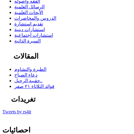
الفقه وأصوله
الرسائل العلمية
الأبحاث العلمية
الدروس والمحاضرات
تقديم استشارة
استشارات دينية
استشارات اجتماعية
السيرة الذاتية
المقالات
الطيرة والتشاوم
دعاء الصباح
حقيبة الرحيل..
فوائد الثلاثاء ٢١ صفر
تغريدات
Tweets by rs4it
احصائيات