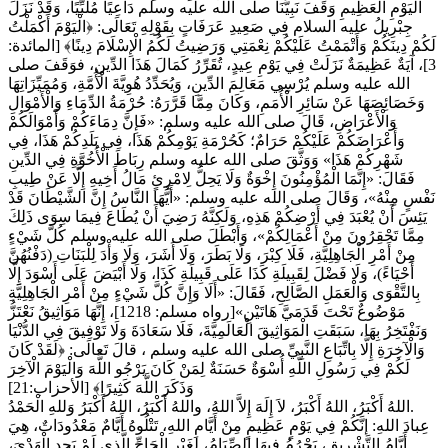
الْيَوْمِ الْعَظِيمِ وَقَفَ نَبِيُّنَا صلى الله عليه وسلم دَاعِيًا مُلَبِّيًا، وَقَدْ نَزَلَ
جِبْرِيلُ عليه السلام فِي صَعِيدِ عَرَفَاتٍ بِقَوْلِهِ تَعَالَى: ﴿الْيَوْمَ أَكْمَلْتُ
لَكُمْ دِينَكُمْ وَأَتْمَمْتُ عَلَيْكُمْ نِعْمَتِي وَرَضِيتُ لَكُمُ الْإِسْلَامَ دِينًا﴾ [المائدة:
3]، آيَةٌ عَظِيمَةٌ نَزَلَتْ فِي يَوْمِ عِيدٍ، تُقَرِّرُ كَمَالَ هَذَا الدِّينِ، فوَقَفَ صلى
الله عليه وسلم يُرْسِي مَعَالِمَ الدِّينِ، وَيُحَدِّدُ هُوِيَّةَ الْأُمَّةِ، وَمُمَيِّزَاتِهَا
وَخَصَائِصَهَا عَنْ سَائِرِ الْأُمَمِ، وَكَانَ مِمَّا قَرَّرَهُ: حُرْمَةُ الدِّمَاءِ وَالْأَمْوَالِ
وَالْأَعْرَاضِ، قَالَ صلى الله عليه وسلم: «فَإِنَّ دِمَاءَكُمْ وَأَمْوَالَكُمْ
وَأَعْرَاضَكُمْ عَلَيْكُمْ حَرَامٌ؛ كَحُرْمَةِ يَوْمِكُمْ هَذَا، فِي بَلَدِكُمْ هَذَا، فِي
شَهْرِكُمْ هَذَا» وَوَثَّقَ صلى الله عليه وسلم رِبَاطَ الْأُخُوَّةِ فِي الدِّينِ
فَقَالَ: «إِنَّمَا الْمُؤْمِنُونَ إِخْوَةٌ وَلَا يَحِلُّ لِامْرِئٍ مَالُ أَخِيهِ إِلَّا عَنْ طِيبِ
نَفْسٍ مِنْهُ»، وَقَالَ صلى الله عليه وسلم: «أَيُّهَا النَّاسُ إِنَّ الشَّيْطَانَ قَدْ
يَئِسَ أَنْ يُعْبَدَ فِي أَرْضِكُمْ هَذِهِ، وَلَكِنَّهُ رَضِيَ أَنْ يُطَاعَ فِيمَا سِوَى ذَلِكَ
مِمَّا تَحْقِرُونَ مِنْ أَعْمَالِكُمْ»، وَأَبْطَلَ صلى الله عليه وسلم كُلَّ شَيْءٍ
مِنْ أَمْرِ الْجَاهِلِيَّةِ، فَلَا كِبْرَ، وَلَا بَطَرَ، وَلَا أَشَرَ، وَلَا وَأْدَ لِلْبَنَاتِ (دَفْنُهُنَّ
أَحْيَاءً)، وَلَا فَضْلَ لِقَبِيلَةِ كَذَا عَلَى قَبِيلَةِ كَذَا، وَلَا أَبْيَضَ عَلَى أَسْوَدَ إِلَّا
بِالتَّقْوَى وَالْعَمَلِ الصَّالِحِ، فَقَالَ: «أَلَا وَإِنَّ كُلَّ شَيْءٍ مِنْ أَمْرِ الْجَاهِلِيَّةِ
مَوْضُوعٌ تَحْتَ قَدَمَيَّ هَاتَيْنِ»[رواه مسلم: 1218]، إِنَّهَا مَوَاثِيقُ نَعْتَزُّ
وَنَفْتَخِرُ بِهَا، سَبَقَتِ الْمَوَاثِيقَ الْعَالَمِيَّةَ، فَلَا سَعَادَةَ وَلَا تَوْفِيقَ فِي الدُّنْيَا
وَالْآخِرَةِ إِلَّا بِاتِّبَاعِ النَّبِيِّ صلى الله عليه وسلم ، قالَ تَعالَى: ﴿لَقَدْ كَانَ
لَكُمْ فِي رَسُولِ اللَّهِ أُسْوَةٌ حَسَنَةٌ لِمَنْ كَانَ يَرْجُو اللَّهَ وَالْيَوْمَ الْآخِرَ
وَذَكَرَ اللَّهَ كَثِيرًا﴾ [الأحزاب:21]
اللهُ أَكْبَرُ، اللهُ أَكْبَرُ، لاَ إِلَهَ إِلاَّ اللهُ، واللهُ أَكْبَرُ، اللهُ أَكْبَرُ وَللهِ الْحَمْدُ.
عِبادَ اللهِ: إنَّكُمْ فِي يَوْمٍ عَظِيمٍ مِنْ أَيَّامِ اللهِ، تَتْلُوهُ أَيَّامٌ مَعْدُودَاتٌ، هِيَ
أَيَّامُ التَّشْرِيقِ، يَحْرُمُ فِيهَا الصِّيَامُ، لِغَيْرِ الْحَاجِّ الَّذِي لَمْ يَجِدِ الْهَدْيَ،