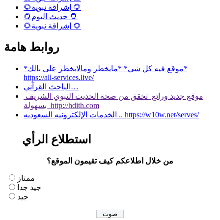
🌻إشراقة نبوية 🌻
🌻حديث اليوم 🌻
🌻إشراقة نبوية 🌻
روابط هامة
*موقع فيه كل شي* *مايخطر ومالايخطر على بالك*
https://all-services.live/
الباحث القرآني…
موقع جديد ورائع تحقق من صحة الحديث النبوي الشريف
بسهولة http://hdith.com
الخدمات الإلكترونيه السعوديه .. https://w10w.net/serves/
استطلاع الرأي
من خلال اطلاعكم كيف تقيمون الموقع؟
ممتاز
جيد جدا
جيد