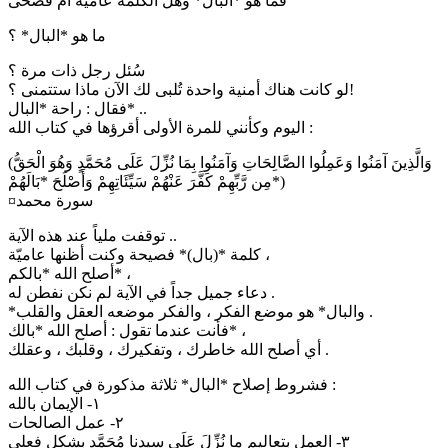
فما هو *البال* وهل الكلمة عامية أم فصحى
ما هو *البال* ؟
سُئل رجل ذات مرة ؟
لو كانت هناك أمنية واحدة تُلبى لك الآن ماذا ستتمنى ؟!
فقال : راحة *البال* ..
اليوم وكأنني للمرة الأولى أقرؤها في كتاب الله :
(وَالَّذِينَ آمَنُوا وَعَمِلُوا الصَّالِحَاتِ وَآمَنُوا بِمَا نُزِّلَ عَلَى مُحَمَّدٍ وَهُوَ الْحَقُّ
مِن رَّبِّهِمْ كَفَّرَ عَنْهُمْ سَيِّئَاتِهِمْ وَأَصْلَحَ *بَالَهُمْ*)
¤سورة محمد
توقفت ملياً عند هذه الآية ..
كلمة *(بال)* فصيحة وكنت أظنها عاميّة ،
أصلح الله *بالكم* ،
دعاء جميل جداً في الآية لم نكن نفطن له .
*والبال* هو موضع الفكر ، والفكر موضعه العقل والقلب .
فأنت عندما تقول : أصلح الله *بالك* ،
أي أصلح الله خاطرك ، وتفكيرك ، وقلبك ، وعقلك .
فشروط إصلاح *البال* ثلاثة مذكورة في كتاب الله :
١- الإيمان بالله
٢- عمل الصالحات
٣- العمل بتعاليم ما نُزِّلَ عَلَى سيدنا مُحَمَّدٍ بشكل فعلي