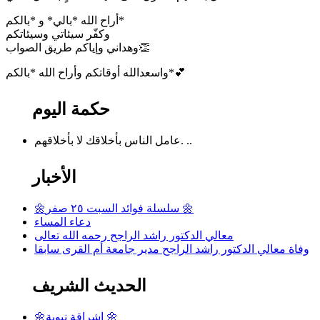
أراح الله *بالي* و *بالكم*
وكفّر سيئاتي وسيئاتكم
وهداني وإياكم طريق الصواب👏
واسعدالله أوقاتكم وأراح الله *بالکم*💕
حكمة اليوم
عامل الناس بأخلاقك لا بأخلاقهم. ..
الأخبار
🌼سلسلة فوائد السبت ٢٥ صفر 🌼
دعاء المساء
معالي الدكتور راشد الراجح رحمه الله تعالى
وفاة معالي الدكتور راشد الراجح مدير جامعة أم القرى سابقا
الحديث الشريف
🌼إشراقة نبوية 🌼