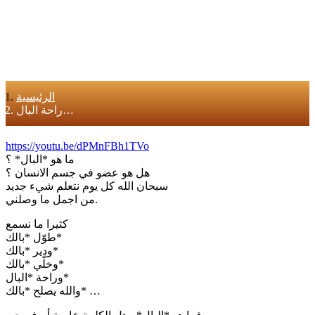
الرئيسية
راحة البال…
https://youtu.be/dPMnFBh1TVo
ما هو *البال* ؟
هل هو عضو في جسم الانسان ؟
سبحان الله كل يوم نتعلم شيء جديد
من اجمل ما وصلني.
كثيرا ما نسمع
طوّل *بالك*
ودير *بالك*
وخلّي *بالك*
وراحة *البال*
والله يصلح *بالك* …