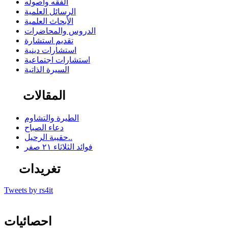
الفقه وأصوله
الرسائل العلمية
الأبحاث العلمية
الدروس والمحاضرات
تقديم استشارة
استشارات دينية
استشارات اجتماعية
السيرة الذاتية
المقالات
الطيرة والتشاوم
دعاء الصباح
حقيبة الرحيل..
فوائد الثلاثاء ٢١ صفر
تغريدات
Tweets by rs4it
احصائيات