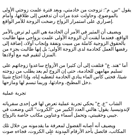
يقول “س. م”: تزوجت من خادمتي، وبعد فترة علمت زوجتي الأولى
بالموضوع، وحاولت عدة مرات أن تدفعني إلى طلاقها، وأمام
إصراري على استمرار الزواج رضخت الزوجة للأمر الواقع.
ويضيف أن المثير في الأمر أن الخادمة هي التي لم ترض بالأمر
الواقع، فعندما أيقنت أن الزوجة الأولى علمت بزواجي منها طالبت
بالحقوق الزوجية كاملة من مبيت ونفقة وإنجاب أولاد، إضافة إلى
رفضها العمل كخادمة لدى الزوجة الأولى؛ بل إنها طالبت بجزء من
المنزل لتقيم فيه مع أولادها.
أما “هند. ع” فتلفت إلى أن كثيرا من الأزواج ساعدوا زوجاتهم على
تسليم مهامهن للخادمة، حتى إن الزوج لم يعد يطلب من زوجته
شيئا، فحتى كأس الماء ينادي الخادمة لتعطيه إياه، وإذا احتاج شيئا
دخل المطبخ، وحادثها، وربما تبسم لها ومازحها.
تجربة عملية
الشاب “ع. خ” يحكي تجربة عملية تعرض لها في إحدى سفرياته
لإندونيسيا. يقول: هالني العدد الكبير من “الكروت” التي وضعت في
جيبي وحقيبتي، وتحمل أسماء وعناوين مكاتب خاصة بالزواج.
ويضيف أنه أصابه الفضول لمعرفة ما يقدمونه من خلال تلك
المكاتب، فاتصل بأحد الأرقام المدونة على الكروت، فجاءه صوت