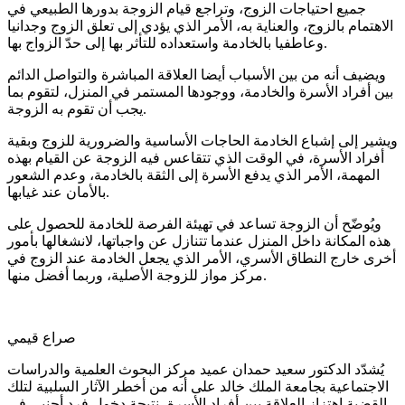
جميع احتياجات الزوج، وتراجع قيام الزوجة بدورها الطبيعي في
الاهتمام بالزوج، والعناية به، الأمر الذي يؤدي إلى تعلق الزوج وجدانيا
وعاطفيا بالخادمة واستعداده للتأثر بها إلى حدّ الزواج بها.
ويضيف أنه من بين الأسباب أيضا العلاقة المباشرة والتواصل الدائم
بين أفراد الأسرة والخادمة، ووجودها المستمر في المنزل، لتقوم بما
يجب أن تقوم به الزوجة.
ويشير إلى إشباع الخادمة الحاجات الأساسية والضرورية للزوج وبقية
أفراد الأسرة، في الوقت الذي تتقاعس فيه الزوجة عن القيام بهذه
المهمة، الأمر الذي يدفع الأسرة إلى الثقة بالخادمة، وعدم الشعور
بالأمان عند غيابها.
ويُوضّح أن الزوجة تساعد في تهيئة الفرصة للخادمة للحصول على
هذه المكانة داخل المنزل عندما تتنازل عن واجباتها، لانشغالها بأمور
أخرى خارج النطاق الأسري، الأمر الذي يجعل الخادمة عند الزوج في
مركز مواز للزوجة الأصلية، وربما أفضل منها.
صراع قيمي
يُشدّد الدكتور سعيد حمدان عميد مركز البحوث العلمية والدراسات
الاجتماعية بجامعة الملك خالد على أنه من أخطر الآثار السلبية لتلك
القضية اهتزاز العلاقة بين أفراد الأسرة، نتيجة دخول فرد أجنبي في