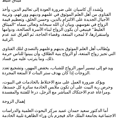
ميثاق غليظ
ويُشدد آل كاسيان على ضرورة العودة إلى تعاليم الدين، وأخذ
الفتاوى من أهل العلم الموثوق في علمهم ودينهم وورعهم، وتربية
الأجيال الجديدة على الالتزام بالدين، وحسن الخلق، وتعظيم قيمة
الزواج في نفوسهم، وبيان أن الله سبحانه وتعالى سماه “الميثاق
الغليظ” فينبغي أن يكون الزواج لبناء الأسرة الصالحة، ودوامها
واستقرارها، لا لمجرد المتعة، وقضاء الحاجة، ثم الفراق عند عدم
الرغبة.
ويُطالب أهل العلم الموثوق بدينهم وعلمهم بالتصدي لتلك الفتاوى
التي تجيز زواج المتعة، أو الزواج بنية الطلاق، وأن يبينوا للناس حرمة
ذلك، وما يترتب عليه من فساد.
ويدعو إلى تيسير أمور الزواج للشباب، بخفض المهور، وتشجيع تعدد
الزوجات إذا كان بهدف ستر البنات لا المتعة المجردة.
ويؤكد ضرورة العمل على منع الاختلاط بالخادمات في البيوت،
وحرص ربة البيت على أن تكون ملابس الخادمة ساترة كل جسدها،
ومراعاة عدم الاحتكاك المباشر مع الرجل، درءا للفتنة والمفسدة.
إهمال الزوجة
أما الدكتور سعيد حمدان عميد مركز البحوث العلمية والدراسات
الاجتماعية بجامعة الملك خالد فيجزم بأن وراء الظاهرة تلبية الخادمة