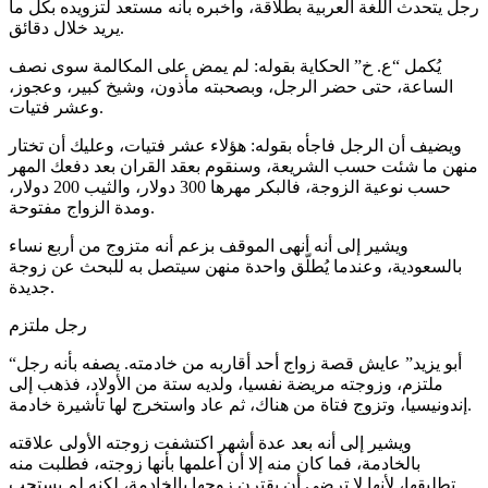
رجل يتحدث اللغة العربية بطلاقة، وأخبره بأنه مستعد لتزويده بكل ما
يريد خلال دقائق.
يُكمل “ع. خ” الحكاية بقوله: لم يمض على المكالمة سوى نصف
الساعة، حتى حضر الرجل، وبصحبته مأذون، وشيخ كبير، وعجوز،
وعشر فتيات.
ويضيف أن الرجل فاجأه بقوله: هؤلاء عشر فتيات، وعليك أن تختار
منهن ما شئت حسب الشريعة، وسنقوم بعقد القران بعد دفعك المهر
حسب نوعية الزوجة، فالبكر مهرها 300 دولار، والثيب 200 دولار،
ومدة الزواج مفتوحة.
ويشير إلى أنه أنهى الموقف بزعم أنه متزوج من أربع نساء
بالسعودية، وعندما يُطلّق واحدة منهن سيتصل به للبحث عن زوجة
جديدة.
رجل ملتزم
“أبو يزيد” عايش قصة زواج أحد أقاربه من خادمته. يصفه بأنه رجل
ملتزم، وزوجته مريضة نفسيا، ولديه ستة من الأولاد، فذهب إلى
إندونيسيا، وتزوج فتاة من هناك، ثم عاد واستخرج لها تأشيرة خادمة.
ويشير إلى أنه بعد عدة أشهر اكتشفت زوجته الأولى علاقته
بالخادمة، فما كان منه إلا أن أعلمها بأنها زوجته، فطلبت منه
تطليقها، لأنها لا ترضى أن يقترن زوجها بالخادمة، لكنه لم يستجب