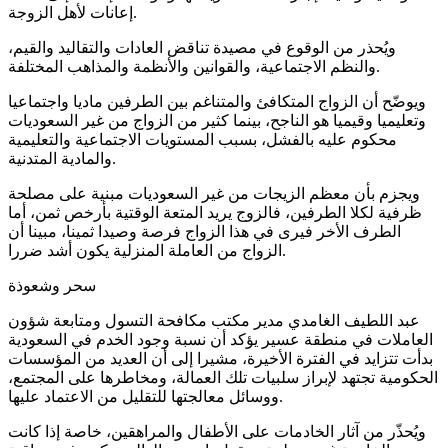
إعانات لأهل الزوجة.
ويُحذر من الوقوع في مصيدة تناقض العادات والتقاليد والقيم،
والنظم الاجتماعية، والقوانين والأنظمة والمذاهب المختلفة.
ويوضّح أن الزواج المتكافئ والمتناغم بين الطرفين ماديا واجتماعيا
وتعليميا وقيميا هو الناجح، بينما كثير من الزواج من غير السعوديات
محكوم عليه بالفشل، بسبب المستويات الاجتماعية والتعليمية
والمادية المتدنية.
ويجزم بأن معظم الزيجات من غير السعوديات مبنية على مصلحة
ظرفية لكلا الطرفين، فالزوج يريد المتعة الوقتية بأرخص ثمن، أما
الطرف الأخر فيرى في هذا الزواج فرصة وصيدا ثمينا، مبينا أن
الزواج من العاملة المنزلية يكون أشد ضررا.
سحر وشعوذة
عبد اللطيف الغامدي مدير مكتب مكافحة التسول ومتابعة شؤون
العاملات في منطقة عسير يؤكد أن نسبة وجود الخدم في السعودية
بدأت تتزايد في الفترة الأخيرة، مشيرا إلى أن العديد من المؤسسات
الحكومية تجتهد لإبراز سلبيات تلك العمالة، ومخاطرها على المجتمع،
ووسائل معالجتها للتقليل من الاعتماد عليها.
ويُحذّر من آثار الخادمات على الأطفال والمراهقين، خاصة إذا كانت