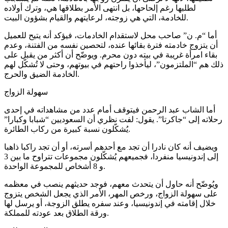
لطلبها رغم إلحاحها، بل انتهى الأمر بطلاقها هي، وترك أولاده
للخادمة، التي هي زوجته، لرعايتهم والقيام بشؤون البيت.
أما “م. ن” صاحب محل لاستقدام الخادمات، فيؤكد أنه يتيح للعميل
أن يتزوج خادمته فترة بقائها عنده، لتحصين نفسه من الفتنة، وعدم
بقاء امرأة غريبة في بيته دون محرم. ويوضّح أن أكثر من يقبل على
ذلك هم “الملتزمون”، ليأخذوا راحتهم في بيوتهم، وحتى لا تُشكّل لهم
الخادمة الضيق والحرج.
سهولة الزواج
أما الشاب عبد الرحمن فيتوقف أمام عدد من مشاهداته في إحدى
رحلاته إلى “جاكرتا”. يقول: لفت نظري أن السعوديين “شبابا وكبارا”
يُشكّلون نسبة كبيرة من ركاب الطائرة.
ويضيف أنه كان نادرا أن تجد مع أحدهم أسرته، أو أن تجد راكبا ذاهبا
إلى إندونيسيا منفردا، فجميعهم يُشكّلون مجموعات تتراوح ما بين 3
و 8 أشخاص للمجموعة الواحدة.
ويُوضّح أنه حاول أن يتحدث معهم، فوجد حديثهم ينصب في معظمه
على سهولة الزواج، ورخص المهر، الأمر الذي يجعل الشخص يتزوج
خلال إقامته في إندونيسيا، وعند سفره يطلق الزوجة، أو يرسل لها
ورقة الطلاق بعد عودته للمملكة.