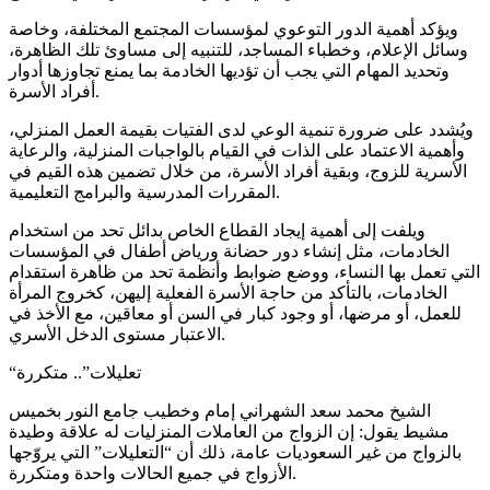
ويؤكد أهمية الدور التوعوي لمؤسسات المجتمع المختلفة، وخاصة
وسائل الإعلام، وخطباء المساجد، للتنبيه إلى مساوئ تلك الظاهرة،
وتحديد المهام التي يجب أن تؤديها الخادمة بما يمنع تجاوزها أدوار
أفراد الأسرة.
ويُشدد على ضرورة تنمية الوعي لدى الفتيات بقيمة العمل المنزلي،
وأهمية الاعتماد على الذات في القيام بالواجبات المنزلية، والرعاية
الأسرية للزوج، وبقية أفراد الأسرة، من خلال تضمين هذه القيم في
المقررات المدرسية والبرامج التعليمية.
ويلفت إلى أهمية إيجاد القطاع الخاص بدائل تحد من استخدام
الخادمات، مثل إنشاء دور حضانة ورياض أطفال في المؤسسات
التي تعمل بها النساء، ووضع ضوابط وأنظمة تحد من ظاهرة استقدام
الخادمات، بالتأكد من حاجة الأسرة الفعلية إليهن، كخروج المرأة
للعمل، أو مرضها، أو وجود كبار في السن أو معاقين، مع الأخذ في
الاعتبار مستوى الدخل الأسري.
“تعليلات”.. متكررة
الشيخ محمد سعد الشهراني إمام وخطيب جامع النور بخميس
مشيط يقول: إن الزواج من العاملات المنزليات له علاقة وطيدة
بالزواج من غير السعوديات عامة، ذلك أن “التعليلات” التي يروّجها
الأزواج في جميع الحالات واحدة ومتكررة.