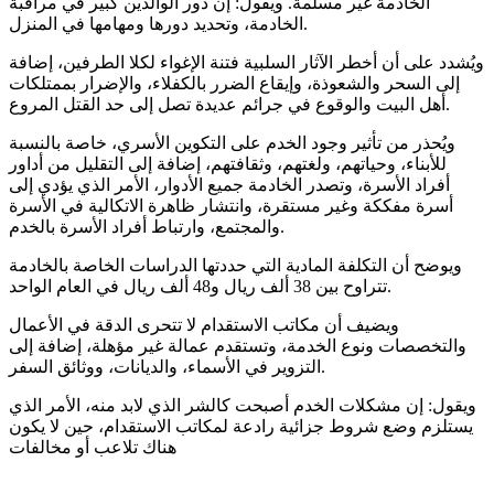
الخادمة غير مسلمة. ويقول: إن دور الوالدين كبير في مراقبة
الخادمة، وتحديد دورها ومهامها في المنزل.
ويُشدد على أن أخطر الآثار السلبية فتنة الإغواء لكلا الطرفين، إضافة
إلى السحر والشعوذة، وإيقاع الضرر بالكفلاء، والإضرار بممتلكات
أهل البيت والوقوع في جرائم عديدة تصل إلى حد القتل المروع.
ويُحذر من تأثير وجود الخدم على التكوين الأسري، خاصة بالنسبة
للأبناء، وحياتهم، ولغتهم، وثقافتهم، إضافة إلى التقليل من أداور
أفراد الأسرة، وتصدر الخادمة جميع الأدوار، الأمر الذي يؤدي إلى
أسرة مفككة وغير مستقرة، وانتشار ظاهرة الاتكالية في الأسرة
والمجتمع، وارتباط أفراد الأسرة بالخدم.
ويوضح أن التكلفة المادية التي حددتها الدراسات الخاصة بالخادمة
تتراوح بين 38 ألف ريال و48 ألف ريال في العام الواحد.
ويضيف أن مكاتب الاستقدام لا تتحرى الدقة في الأعمال
والتخصصات ونوع الخدمة، وتستقدم عمالة غير مؤهلة، إضافة إلى
التزوير في الأسماء، والديانات، ووثائق السفر.
ويقول: إن مشكلات الخدم أصبحت كالشر الذي لابد منه، الأمر الذي
يستلزم وضع شروط جزائية رادعة لمكاتب الاستقدام، حين لا يكون
هناك تلاعب أو مخالفات