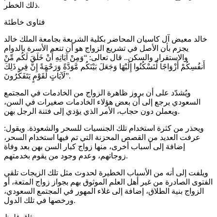
ذلك الخطر.
فتاوى خاطئة
خالد معيض آل كاسيان المحاضر بكلية الشريعة بجامعة الملك خالد
يجزم بأن الأصل في تشريع الزواج هو أن تنعم الأسرة بالدوام
والاستقرار والسكن.. قال تعالى: “وَمِنْ آيَاتِهِ أَنْ خَلَقَ لَكُم مِّنْ
أَنفُسِكُمْ أَزْوَاجًا لِّتَسْكُنُوا إِلَيْهَا وَجَعَلَ بَيْنَكُم مَّوَدَّةً وَرَحْمَةً إِنَّ فِي ذَلِكَ
لَآيَاتٍ لِّقَوْمٍ يَتَفَكَّرُونَ”.
ويُشدّد على أن بروز ظاهرة الزواج من الخادمات في المجتمع
السعودي يرجع إلى أن بعض هؤلاء الخادمات صغيرات في السن،
ويعملن دون حجاب، الأمر الذي يؤدي إلى فتنة الرجل بهن.
ويحذر من كثرة استخدام تلك الجنسيات للسحر والشعوذة. ويقول:
عرفت العديد من القصص المحزنة التي تم فيها استخدام السحر،
إضافة إلى أسباب أخرى، منها زواج كبار السن بهن بعد وفاة
زوجاتهم، وعدم وجود من يقوم بخدمتهم.
ويلفت إلى أنه من الأسباب الخطيرة لحدوث مثل تلك الزيجات تلقي
الفتوى الصادرة من غير أهل العلم الموثوق بهم بجواز زواج المتعة، أو
الزواج بنية الطلاق، إضافة إلى غلاء المهور في المجتمع السعودي،
ورخصها في تلك الدول.