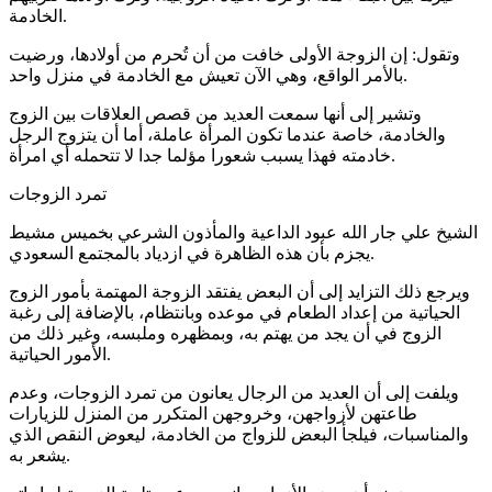
الخادمة.
وتقول: إن الزوجة الأولى خافت من أن تُحرم من أولادها، ورضيت
بالأمر الواقع، وهي الآن تعيش مع الخادمة في منزل واحد.
وتشير إلى أنها سمعت العديد من قصص العلاقات بين الزوج
والخادمة، خاصة عندما تكون المرأة عاملة، أما أن يتزوج الرجل
خادمته فهذا يسبب شعورا مؤلما جدا لا تتحمله أي امرأة.
تمرد الزوجات
الشيخ علي جار الله عبود الداعية والمأذون الشرعي بخميس مشيط
يجزم بأن هذه الظاهرة في ازدياد بالمجتمع السعودي.
ويرجع ذلك التزايد إلى أن البعض يفتقد الزوجة المهتمة بأمور الزوج
الحياتية من إعداد الطعام في موعده وبانتظام، بالإضافة إلى رغبة
الزوج في أن يجد من يهتم به، وبمظهره وملبسه، وغير ذلك من
الأمور الحياتية.
ويلفت إلى أن العديد من الرجال يعانون من تمرد الزوجات، وعدم
طاعتهن لأزواجهن، وخروجهن المتكرر من المنزل للزيارات
والمناسبات، فيلجأ البعض للزواج من الخادمة، ليعوض النقص الذي
يشعر به.