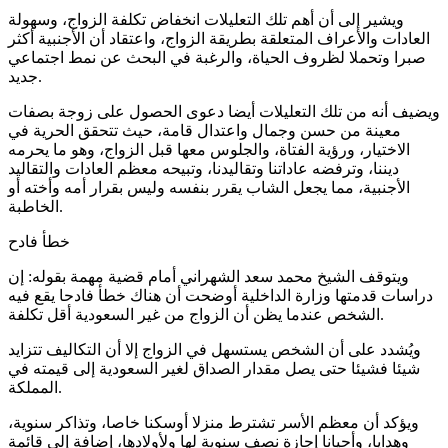
ويشير إلى أن أهم تلك التعليلات انخفاض تكلفة الزواج، وسهولة
العادات والأعراف المتعلقة بطريقة الزواج، واعتقاد أن الأجنبية أكثر
صبرا وتحملا لظروف الحياة، والرغبة في البحث عن نمط اجتماعي
جديد.
ويضيف أنه من تلك التعليلات أيضا دعوى الحصول على زوجة بصفات
معينة من حسن وجمال واعتدال قامة، حيث تتحقق الحرية في
الاختيار، ورؤية الفتاة، والجلوس معها قبل الزواج، وهو ما يحرمه
ديننا، وترفضه عاداتنا وتقاليدنا، وتبيحه معظم العادات والتقاليد
الأجنبية، مما يجعل الشاب يقرر بنفسه وليس بقرار أمه وأخته أو
الخاطبة.
خطأ فادح
ويتوقف الشيخ محمد سعد الشهراني أمام قضية مهمة بقوله: إن
دراسات قدمتها وزارة الداخلية أوضحت أن هناك خطأ فادحا يقع فيه
الشخص عندما يظن أن الزواج من غير السعودية أقل تكلفة.
ويُشدد على أن الشخص يستسهل في الزواج إلا أن التكاليف تتزايد
شيئا فشيئا حتى يصل مقدار الصداق لغير السعودية إلى قيمته في
المملكة.
ويؤكد أن معظم الأسر تشترط منزلا أوسكنا خاصا، وتذاكر سنوية،
وهدايا، وأحيانا إجازة نصف سنوية لها ولأولادها، إضافة إلى قائمة