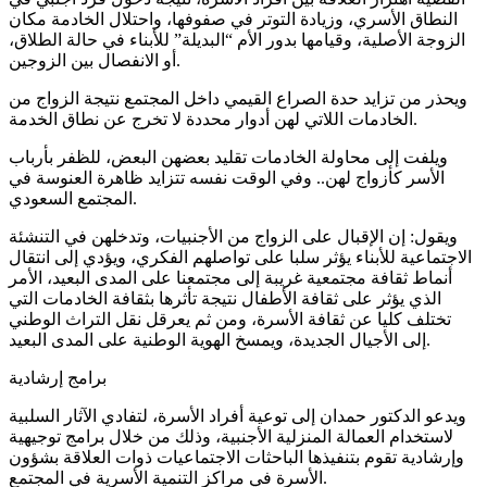
النطاق الأسري، وزيادة التوتر في صفوفها، واحتلال الخادمة مكان
الزوجة الأصلية، وقيامها بدور الأم “البديلة” للأبناء في حالة الطلاق،
أو الانفصال بين الزوجين.
ويحذر من تزايد حدة الصراع القيمي داخل المجتمع نتيجة الزواج من
الخادمات اللاتي لهن أدوار محددة لا تخرج عن نطاق الخدمة.
ويلفت إلى محاولة الخادمات تقليد بعضهن البعض، للظفر بأرباب
الأسر كأزواج لهن.. وفي الوقت نفسه تتزايد ظاهرة العنوسة في
المجتمع السعودي.
ويقول: إن الإقبال على الزواج من الأجنبيات، وتدخلهن في التنشئة
الاجتماعية للأبناء يؤثر سلبا على تواصلهم الفكري، ويؤدي إلى انتقال
أنماط ثقافة مجتمعية غريبة إلى مجتمعنا على المدى البعيد، الأمر
الذي يؤثر على ثقافة الأطفال نتيجة تأثرها بثقافة الخادمات التي
تختلف كليا عن ثقافة الأسرة، ومن ثم يعرقل نقل التراث الوطني
إلى الأجيال الجديدة، ويمسخ الهوية الوطنية على المدى البعيد.
برامج إرشادية
ويدعو الدكتور حمدان إلى توعية أفراد الأسرة، لتفادي الآثار السلبية
لاستخدام العمالة المنزلية الأجنبية، وذلك من خلال برامج توجيهية
وإرشادية تقوم بتنفيذها الباحثات الاجتماعيات ذوات العلاقة بشؤون
الأسرة في مراكز التنمية الأسرية في المجتمع.