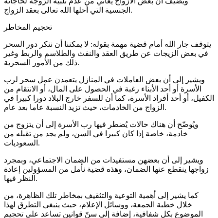
ويضيف أن بعض الأزواج يعاني من عدم تلبية الزوجة لحاجاته
الجنسية التي أحلها الله تعالى بعقد الزواج.
تحجيم المخاطر
يتوقف جار الله أمام قضية مهمة بقوله: لا يمكننا أن ننكر دور السحر
في بعض الزيجات عن طريق العقد والنفث والطلاسم والربط وغير
ذلك من الأمور السحرية.
ويشير إلى أن بعض العاملات في المنازل يتعمدن عمل سحر لرب
الأسرة أو أحد الأبناء رغبة في الحصول على المال، أو الانتقام من
الكفيل، أو أحد أفراد الأسرة، كما أن للسفر خارج البلاد دورا كبيرا في
الزواج من الخادمات، حيث تزيد النسبة عاما بعد عام.
ويُوضّح أن هناك حالات يُضطر فيها رب الأسرة إلى أن يتزوج من
خادمة، خاصة إذا كان كبيرا في السن، ولم يجد من تقبله من
السعوديات.
ويشير إلى أن بعضهن مستفيدات من الضمان الاجتماعي، وبمجرد
زواجها ينقطع عنها الضمان، وهذه قضية نأمل من المسؤولين إعادة
النظر فيها.
كما يشير إلى أهمية التوعية والتثقيف بمخاطر تلك الظاهرة، من
خلال خطبة الجمعة، ووسائل الإعلام، حيث ينبغي التطرق لهذا
الموضوع بكل شفافية، إضافة إلى سنّ قوانين تساعد على تحجيم