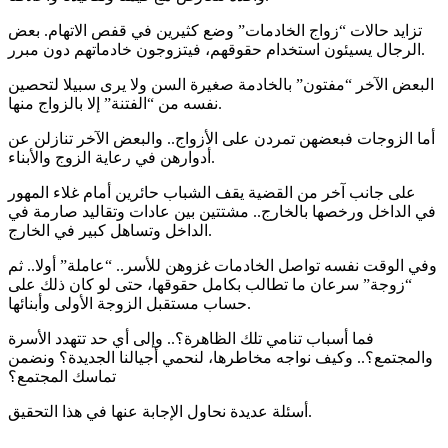
تزايد حالات “زواج الخادمات” وضع كثيرين في قفص الاتهام. بعض
الرجال يسيئون استخدام حقوقهم، فيتزوجون خادماتهم دون مبرر.
البعض الآخر “مفتون” بالخادمة صغيرة السن ولا يرى سبيلا لتحصين
نفسه من “الفتنة” إلا بالزواج منها.
أما الزوجات فبعضهن تمردن على الأزواج.. والبعض الآخر تنازلن عن
أدوارهن في رعاية الزوج والأبناء.
على جانب آخر من القضية يقف الشباب حائرين أمام غلاء المهور
في الداخل ورخصها بالخارج.. مشتتين بين عادات وتقاليد صارمة في
الداخل وتساهل كبير في الخارج.
وفي الوقت نفسه تواصل الخادمات غزوهن للأسر.. “عاملة” أولا.. ثم
“زوجة” سرعان ما تطالب بكامل حقوقها، حتى لو كان ذلك على
حساب مستقبل الزوجة الأولى وأبنائها.
فما أسباب تنامي تلك الظاهرة؟.. وإلى أي حد تتهدد الأسرة
والمجتمع؟.. وكيف نواجه مخاطرها، لنحمي أجيالنا الجديدة؟ ونضمن
تماسك المجتمع؟
أسئلة عديدة نحاول الإجابة عنها في هذا التحقيق.