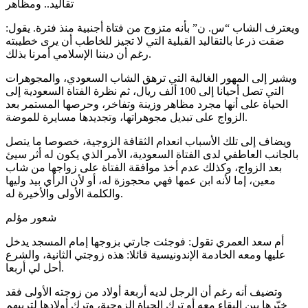
تقاليد.. ومظاهر
ويعترف الشاب “س. ن” بأنه متزوج من فتاة أجنبية منذ فترة. يقول:
ضقت ذرعا بالتقاليد القبلية التي لا تجيز للخاطب أن يرى خطيبته
رغم أن ديننا الإسلامي أمرنا بذلك.
ويشير إلى المهور الغالية التي ترهق الشاب السعودي، والمجوهرات
التي تصل أحيانا إلى 100 ألف ريال، ثم نظرة الفتاة السعودية إلى
الحياة على أنها مجرد مظاهر وزينة وتفاخر، وحرصها المستمر بعد
الزواج على تبديل مجوهراتها، وتجديدها مسايرة للموضة.
ويضاف إلى تلك الأسباب انعدام الثقافة الزوجية، خصوصا ما يتصل
بالجانب العاطفي لدى الفتاة السعودية، الأمر الذي يكون له أثر سيئ
بعد الزواج، وكذلك عدم أخذ موافقة الفتاة على زواجها من شاب
معين، إما لأنه ابن عمها فهي محجوزة له، أو لأن الرأي بيد وليها
والكلمة الأولى والأخيرة له.
شعور مؤلم
أم سعد العمري تقول: فوجئت جارتي بزوجها إمام المسجد يدخل
عليها ومعه الخادمة الإندونيسية قائلا: هذه زوجتي الثانية، والشرع
أحل لي أربعا.
وتضيف أنه رغم أن الرجل لديه أربعة أولاد من زوجته الأولى فقد
خيّرها بين البقاء معه أو ترك الحياة الزوجية، وترك أولادها لتربيهم