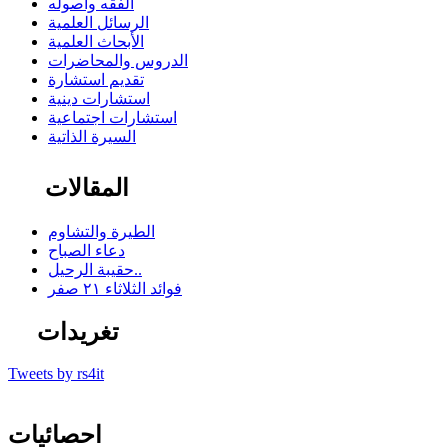
الفقه وأصوله
الرسائل العلمية
الأبحاث العلمية
الدروس والمحاضرات
تقديم استشارة
استشارات دينية
استشارات اجتماعية
السيرة الذاتية
المقالات
الطيرة والتشاوم
دعاء الصباح
حقيبة الرحيل..
فوائد الثلاثاء ٢١ صفر
تغريدات
Tweets by rs4it
احصائيات