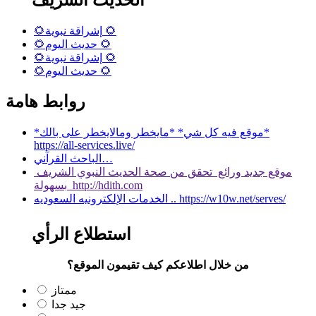
🌻إشراقة نبوية 🌻
🌻حديث اليوم 🌻
🌻إشراقة نبوية 🌻
🌻حديث اليوم 🌻
روابط هامة
*موقع فيه كل شي* *مايخطر ومالايخطر على بالك*
https://all-services.live/
الباحث القرآني…
موقع جديد ورائع تحقق من صحة الحديث النبوي الشريف
بسهولة http://hdith.com
الخدمات الإلكترونيه السعوديه .. https://w10w.net/serves/
استطلاع الرأي
من خلال اطلاعكم كيف تقيمون الموقع؟
ممتاز
جيد جدا