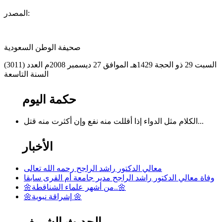
المصدر:
صحيفة الوطن السعودية
السبت 29 ذو الحجة 1429هـ الموافق 27 ديسمبر 2008م العدد (3011)
السنة التاسعة
حكمة اليوم
الكلام مثل الدواء إذا أقللت منه نفع وإن أكثرت منه قتل...
الأخبار
معالي الدكتور راشد الراجح رحمه الله تعالى
وفاة معالي الدكتور راشد الراجح مدير جامعة أم القرى سابقا
🌼من أشهر علماء الشناقطة..🌼
🌼إشراقة نبوية 🌼
الحديث الشريف