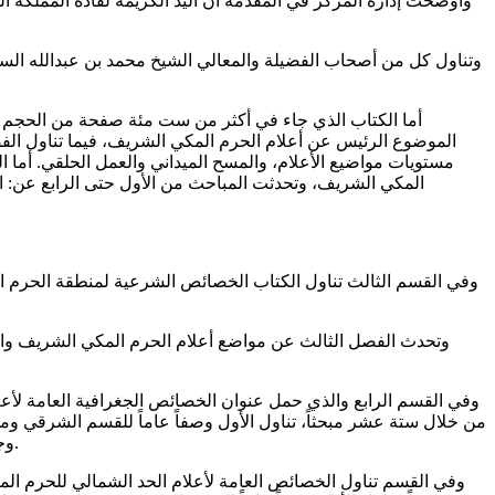
وأوضحت إدارة المركز في المقدمة أن اليد الكريمة لقادة المملكة ا
وتناول كل من أصحاب الفضيلة والمعالي الشيخ محمد بن عبدالله السبي
أما الكتاب الذي جاء في أكثر من ست مئة صفحة من الحجم الكب
الموضوع الرئيس عن أعلام الحرم المكي الشريف، فيما تناول الفص
مستويات مواضيع الأعلام، والمسح الميداني والعمل الحلقي. أما 
المكي الشريف، وتحدثت المباحث من الأول حتى الرابع عن: ا
وفي القسم الثالث تناول الكتاب الخصائص الشرعية لمنطقة الحرم ا
وتحدث الفصل الثالث عن مواضع أعلام الحرم المكي الشريف والدرا
وفي القسم الرابع والذي حمل عنوان الخصائص الجغرافية العامة لأع
من خلال ستة عشر مبحثاً، تناول الأول وصفاً عاماً للقسم الشرقي و
وجبل الحمراء (بغبغة)، وجبل الحثنة، وجبل فراع فخ، وجبل فراع العقود، وجبل حجلي، وجبل الوقير، وجبل صايف، وجبل نعمان، ومنطقة التنعيم.
وفي القسم تناول الخصائص العامة لأعلام الحد الشمالي للحرم المك