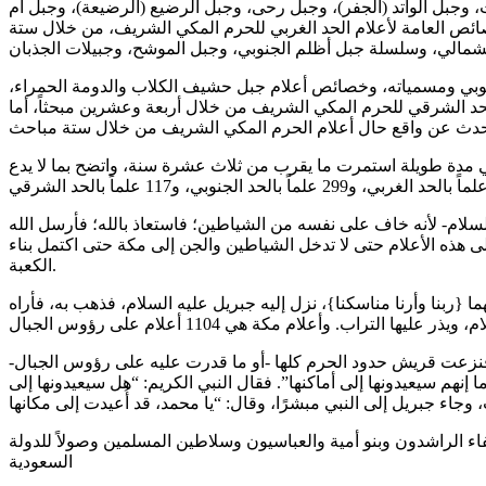
، وجبل الواتد (الجفر)، وجبل رحى، وجبل الرضيع (الرضيعة)، وجبل أم
خصائص العامة لأعلام الحد الغربي للحرم المكي الشريف، من خلال ستة
لجنوبي ومسمياته، وخصائص أعلام جبل حشيف الكلاب والدومة الحمراء،
حد الشرقي للحرم المكي الشريف من خلال أربعة وعشرين مبحثاً، أما
داني مدة طويلة استمرت ما يقرب من ثلاث عشرة سنة، واتضح بما لا يدع
سلام- لأنه خاف على نفسه من الشياطين؛ فاستعاذ بالله؛ فأرسل الله
 على هذه الأعلام حتى لا تدخل الشياطين والجن إلى مكة حتى اكتمل بناء
الكعبة.
ما {ربنا وأرنا مناسكنا}، نزل إليه جبريل عليه السلام، فذهب به، فأراه
نزعت قريش حدود الحرم كلها -أو ما قدرت عليه على رؤوس الجبال-
هم سيعيدونها إلى أماكنها”. فقال النبي الكريم: “هل سيعيدونها إلى
لفاء الراشدون وبنو أمية والعباسيون وسلاطين المسلمين وصولاً للدولة
السعودية