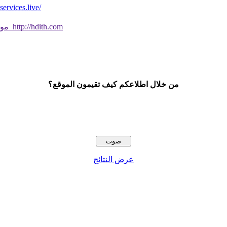
*موقع فيه كل شي* *مايخطر ومالايخطر على
موقع جديد ورائع تحقق من صحة الحديث النبوي الشريف بسهولة http://hdith.com
من خلال اطلاعكم كيف تقيمون الموقع؟
عرض النتائج