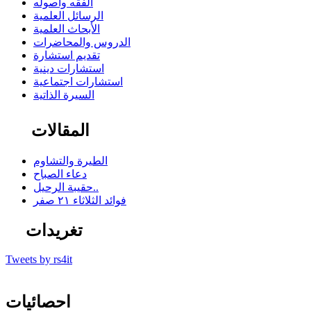
الفقه وأصوله
الرسائل العلمية
الأبحاث العلمية
الدروس والمحاضرات
تقديم استشارة
استشارات دينية
استشارات اجتماعية
السيرة الذاتية
المقالات
الطيرة والتشاوم
دعاء الصباح
حقيبة الرحيل..
فوائد الثلاثاء ٢١ صفر
تغريدات
Tweets by rs4it
احصائيات