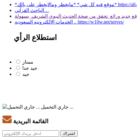
 بالك* https://all-services.live/
الباحث القرآني…
الخدمات الإلكترونيه السعوديه .. https://w10w.net/serves/
استطلاع الرأي
ممتاز
جيد جدا
جيد
جاري التحميل ...
القائمة البريدية