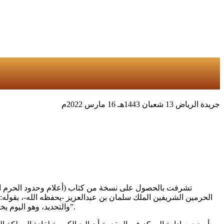
جريدة الرياض 13 شعبان 1443هـ 16 مارس 2022م
تشرفت بالحصول على نسخة من كتاب (أعلام وحدود الحرم الم
الحرمين الشريفين الملك سلمان بن عبدالعزيز -يحفظه الله-، بقوله: 
والتحديد، وهو اليوم يخرج للقراء والمهتمين، ليكون شاهداً على الأهداف والمهمات التي يضطلع بها (مركز تاريخ مكة المكرمة) وعلى قدر المعلوم ليكون شرف العلم”.