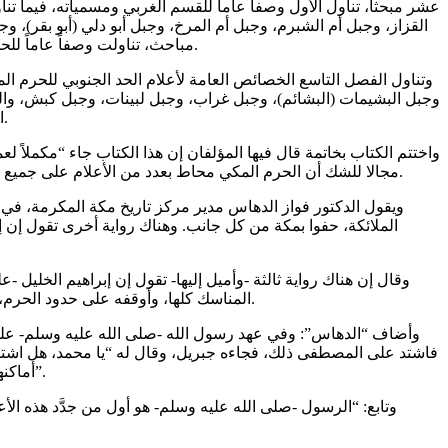
عشر مبحثاً، تناول الأول وصفاً عاماً للقسم الغربي ومسمياته، فيما 
القزاز، وجبل أم الشبرم، وجبل أم المرخ، وجبل أبو دلي (أبو بقر)،
مباحث، تناولت وصفاً عاماً للحد الغربي ومسمياته، وخصائص وأعلام منطقة الشميسي، وجبل أظلم الشمالي، وسلسلة جبل أظلم الجنوبي، وجبل الموشح، وجبيلات الجذبان.
وتناول الفصل التاسع الخصائص العامة لأعلام الحد الجنوبي للحرم ا
وجبل البشيمات (البشائم)، وجبل غراب، وجبل لبينات، وجبل كبش، وال
القسم فتناول العناية بأعلام الحرم المكي الشريف والمحافظة عليها فتحدث عن واقع حال أعلام الحرم المكي الشريف من خلال ستة مباحث.
واختتم الكتاب بخاتمة قال فيها المؤلفان إن هذا الكتاب جاء “مكملاً 
مجالا للشك أن الحرم المكي محاط بعدد من الأعلام على جميع حدوده الجغرافية بلغت 1104 أعلام، منها 650 علماً بالحد الشمالي، و38 علماً بالحد الغربي، و299 علماً بالحد الجنوبي، و117 علماً بالحد الشرقي.
ويقول الدكتور فواز الدهاس مدير مركز تاريخ مكة المكرمة، في 
الملائكة، حفوا بمكة من كل جانب. وهناك رواية أخرى تقول إن إبر
وقال إن هناك رواية ثالثة -وأميل إليها- تقول إن إبراهيم الخليل -
المناسك كلها، وأوقفه على حدود الحرم، فكان جبريل يشير إليه بالمواقع، وإبراهيم يرضم الحجارة، وينصب الأعلام، ويذر عليها التراب. وأعلام مكة هي 1104 أعلام على رؤوس الجبال.
وأضاف “الدهاس”: وفي عهد رسول الله -صلى الله عليه وسلم- علم
فاشتد على المصطفى ذلك، فجاءه جبريل، وقال له “يا محمد، هل اشتد ع
أماكنها الصحيحة؟”. فقال جبريل: “والله لن يضعوا حجرًا إلا بيد ملك”. فأُعيدت، وجاء جبريل إلى النبي مبشرًا، وقال: “يا محمد، قد أُعيدت إلى مكانها”.
وتابع: “الرسول -صلى الله عليه وسلم- هو أول من جدَّد هذه الأ