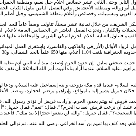
تناول الثاني وحتى الثاني عشر خصائص أعلام جبل نعيم، ومنطقة الجمرات
 وجبل أبو زواله، ومنطقة الأعشاش. وفي الفصل الثامن تناول الكتاب ال
لمكي الشريف، من خلال ثمانية عشر مبحثاً، تناولت وصفاً عاماً للحد ا
جبيلات والكثبان، وتحدث الفصل العاشر عن الخصائص العامة لأعلام ال
لعمل الرواد الأوائل (الأزرقي والفاكهي والفاسي)، واستغرق العمل المي
حديث صحفي سابق “إن حدود الحرم وُضعت منذ أيام النبي آدم -عليه ال
اهيم -عليه السلام- عندما أراد بناء البيت أمر الله الملائكةَ بأن تقف
عليه السلام- عندما قدم مكة بزوجته وابنه إسماعيل عليه السلام، ودعا له
ت قريش أنه يهتم بحدود الحرم، وأرادت قريش أن تؤذي رسول الله، ف
ليك أن نزعت قريش أنصاب الحرم؟”. فقال: “نعم”. فقال جبريل: “أما إن
علام. وقد كلف بها تميم بن أسد الخزاعي -رضي الله عنه-، ثم توالى الخ