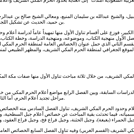
لعربية السعودية امتدت “إلى العناية بحدود الحرم المكي الشريف وأعلا
ل، والشيخ عبدالله بن سليمان المنيع، ومعالي الشيخ صالح بن عبدالرحم
بن حميد، الحديث عن تشكيل اللجنة التي أمر بها لتحديد مواقع الأعلام، وأهدافها وما وصلت إليه من نتائج.
ير، فوزع على أقسام تناول الأول منها تمهيداً عاماً لدراسة أعلام و
ل الأول منهجية الكتاب، وموضوعه، ومنهجية الدراسة، وخطة الكتاب، و
القسم الثاني الذي حمل عنوان (الخصائص العامة لمنطقة الحرم المكي 
لموقع الجغرافي لمنطقة الحرم المكي الشريف، والمظهر الطبيعي لمنط
لمكي الشريف، من خلال ثلاثة مباحث تناول الأول منها صفات مكة المك
سات السابقة، وبين الفصل الرابع مواضع أعلام الحرم المكي من خلال ث
مراحل تجديد أعلام الحرم، أما الثالث فخصص للحديث عن القواعد العامة في ضبط مواضع أعلام الحرم.
لام وحدود الحرم المكي الشريف، تناول الفصل السادس منه الخصائص ا
مسمياته، فيما تحدثت بقية المباحث عن خصائص أعلام جبل السطحية، وج
ي الشريف (القسم الغربي) وفيه تناول الفصل السابع الخصائص العامة ل