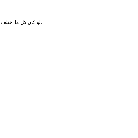
لو كان كل ما اختلف مسلمان في شيء تهاجرا لم يبق بين المسلمين عصمة ولا أخوة.