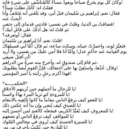
وكانَ كل يوم يخرجُ صباحاً ويعودُ مساءً كالمُتأسِّفِ على شيءٍ فاته!
فقلتُ له: كأنكَ تطلبُ شيئاً؟
فقال: نعم، إبراهيم بن سُليمان قتلَ أبي، وقد بَلَغَني أنه مُتَخَفٍّ وأنا
أبحثُ عنه!
فضاقتْ بي الدنيا، وقلتُ في نفسي: قادتني قدماي إلى حتفي!
ثم قلتُ له: هل أدلكَ على قاتلِ أبيك؟
فقال: أوتعرفه؟
قلتُ: نعم، أنا إبراهيم بن سُليمان!
فتغيَّرَ لونه، واحمرَّتْ عيناه، وسكتَ ساعة، ثم قال: أمَّا أبي فسيلقاكَ
يوم القيامة عند حاكمٍ عدل! وأمَّا أنا فلا آمن عليكَ من نفسي، ولا أُريد
أن أقتلَ ضيفي!
ثم قامَ إلى صندوقٍ له، وأخرجَ منه صرةً من الدراهم،
وقال: خُذْها، واستَعِنْ بها على اختفائك، فإنَّ القوم أيضاً يطلبونك!
فهذا أكرم رجلٍ رأيته يا أمير المؤمنين!
*الحكمـــــه*
يا للرجالِ ما أجملهم حين تُزينهم الأخلاق!
يا للمروءةِ كم تزيدُ المرء بهاءً وحُسناً!
يا للعفو كيف يرفعُ الناس مقاماً ما كانوا بَالِغِيه بالانتقام!
يا للصدقِ كيف يُنجي وإن بدا أنه عكس ذلك!
يا للمعروفِ كيف يُقيِّدُ الكريم، فيجعله كالعبدِ لمن أحسنَ إليه!
يا للمواقفِ كيف ترفعُ الناس أو تضعهم!
يا للسيرةِ الحسنةِ كيف تُروى في مجالسِ المُلوك!
يا للتاريخِ حين يُكتبُ بأحرفٍ من نور!