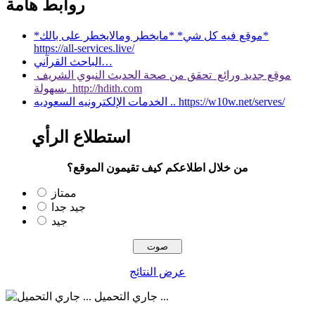
روابط هامة
*موقع فيه كل شي* *مايخطر ومالايخطر على بالك*
https://all-services.live/
الباحث القرآني…
موقع جديد ورائع تحقق من صحة الحديث النبوي الشريف
بسهولة http://hdith.com
الخدمات الإلكترونيه السعوديه .. https://w10w.net/serves/
استطلاع الرأي
من خلال اطلاعكم كيف تقيمون الموقع؟
ممتاز
جيد جدا
جيد
عرض النتائج
جاري التحميل ...