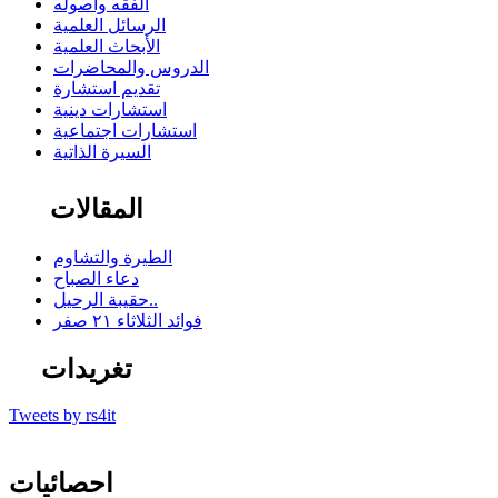
الفقه وأصوله
الرسائل العلمية
الأبحاث العلمية
الدروس والمحاضرات
تقديم استشارة
استشارات دينية
استشارات اجتماعية
السيرة الذاتية
المقالات
الطيرة والتشاوم
دعاء الصباح
حقيبة الرحيل..
فوائد الثلاثاء ٢١ صفر
تغريدات
Tweets by rs4it
احصائيات