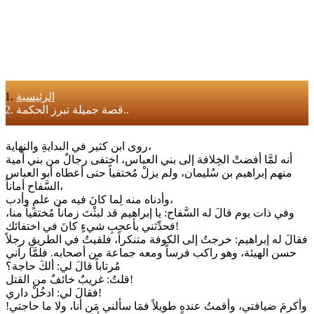
الرئيسية
قصة جميلة تبرز الحكمة..
روى ابن كثير في البدايةِ والنهاية،
أنه لمَّا أفضتْ الخِلافة إلى بني العباس، اختفى رجالٌ من بني أُمية
منهم إبراهيم بن سُليمان، ولم يزلْ مُختفياً حتى أعطاه أبو العباس
السَّفاح أماناً،
وأدناه منه لِما كانَ فيه من علمٍ وأدب،
وفي ذات يوم قالَ له السَّفاح: يا إبراهيم قد لبثْتَ زماناً مُختفياً منا،
فحدِّثني بأعجبِ شيءٍ كانَ في اختفائك!
فقالَ له إبراهيم: خرجتُ إلى الكوفة متنكراً، فلقيتُ في الطريقِ رجلاً
حسن الهيئة، وهو راكب فرساً ومعه جماعة من أصحابه. فلمَّا رآني
مُرتاباً قالَ لي: ألكَ حاجة؟
قلتُ: غريبٌ خائفٌ من القتل!
فقالَ لي: ادخُلْ داري!
وأكرمَ ضيافتي، وأقمتُ عنده طويلاً فمَا سألني مَن أنا، ولا ما حاجتي!