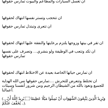
ان تغسل السيارات والمطاعم والبيوت تمارس حقوقها
ان تتحجب وتستر نفسها انتهاك لحقوقها
ان تتعرى وتبتذل تمارس حقوقها
ان تقر في بيتها وزوجها يلتزم برعايتها والنفقة عليها انتهاك لحقوقها
ان تكد وتتعب في الوظيفة ولو بنشري… وتصرف على نفسها
تمارس حقوقها
ان تمارس حياتها الخاصة بعيدة عن الاختلاط انتهاك لحقوقها
ان تختلط وتتعرض للتحرش ….تمارس حقوقها نس الله الهداية
للجميع ونعوذ بالله من الشيطان الرجيم ومن شرور أنفسنا وسيئات
أعمالنا.
(…وَيُرِيدُ الَّذِينَ يَتَّبِعُونَ الشَّهَوَاتِ أَنْ تَمِيلُوا مَيْلًا عَظِيمًا ۝ يُرِيدُ اللَّهُ أَنْ
يُخَفِّفَ عَنْكُمْ ..).