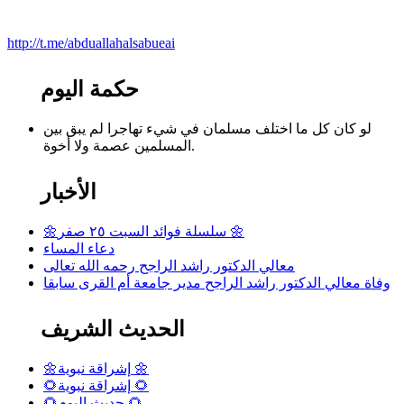
http://t.me/abduallahalsabueai
حكمة اليوم
لو كان كل ما اختلف مسلمان في شيء تهاجرا لم يبق بين
المسلمين عصمة ولا أخوة.
الأخبار
🌼سلسلة فوائد السبت ٢٥ صفر 🌼
دعاء المساء
معالي الدكتور راشد الراجح رحمه الله تعالى
وفاة معالي الدكتور راشد الراجح مدير جامعة أم القرى سابقا
الحديث الشريف
🌼إشراقة نبوية 🌼
🌻إشراقة نبوية 🌻
🌻حديث اليوم 🌻