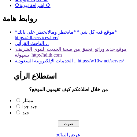
🌻إشراقة نبوية 🌻
روابط هامة
*موقع فيه كل شي* *مايخطر ومالايخطر على بالك*
https://all-services.live/
الباحث القرآني…
موقع جديد ورائع تحقق من صحة الحديث النبوي الشريف
بسهولة http://hdith.com
الخدمات الإلكترونيه السعوديه .. https://w10w.net/serves/
استطلاع الرأي
من خلال اطلاعكم كيف تقيمون الموقع؟
ممتاز
جيد جدا
جيد
عرض النتائج