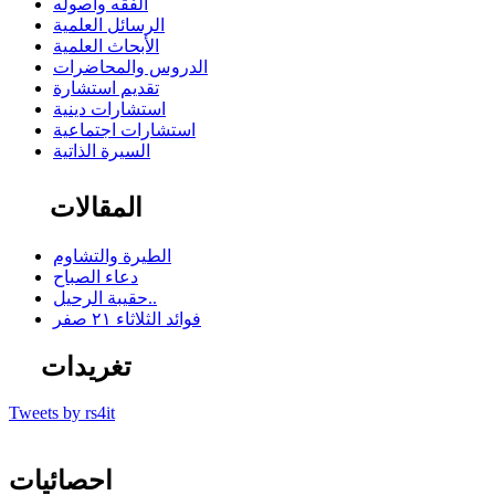
الفقه وأصوله
الرسائل العلمية
الأبحاث العلمية
الدروس والمحاضرات
تقديم استشارة
استشارات دينية
استشارات اجتماعية
السيرة الذاتية
المقالات
الطيرة والتشاوم
دعاء الصباح
حقيبة الرحيل..
فوائد الثلاثاء ٢١ صفر
تغريدات
Tweets by rs4it
احصائيات