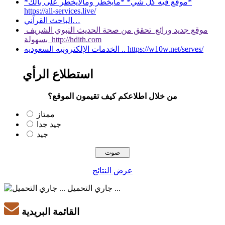
*موقع فيه كل شي* *مايخطر ومالايخطر على بالك*
https://all-services.live/
الباحث القرآني…
موقع جديد ورائع تحقق من صحة الحديث النبوي الشريف
بسهولة http://hdith.com
الخدمات الإلكترونيه السعوديه .. https://w10w.net/serves/
استطلاع الرأي
من خلال اطلاعكم كيف تقيمون الموقع؟
ممتاز
جيد جدا
جيد
عرض النتائج
جاري التحميل ...
القائمة البريدية