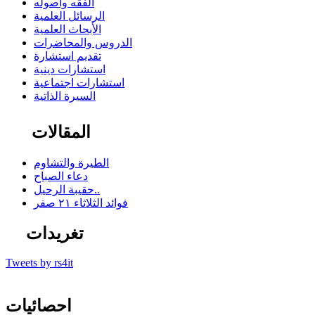
الفقه وأصوله
الرسائل العلمية
الأبحاث العلمية
الدروس والمحاضرات
تقديم استشارة
استشارات دينية
استشارات اجتماعية
السيرة الذاتية
المقالات
الطيرة والتشاوم
دعاء الصباح
حقيبة الرحيل..
فوائد الثلاثاء ٢١ صفر
تغريدات
Tweets by rs4it
احصائيات