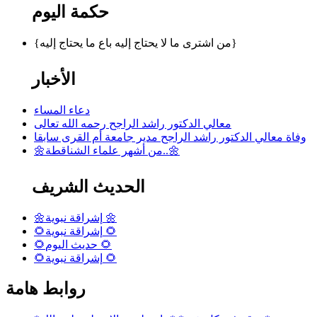
حكمة اليوم
{من اشترى ما لا يحتاج إليه باع ما يحتاج إليه}
الأخبار
دعاء المساء
معالي الدكتور راشد الراجح رحمه الله تعالى
وفاة معالي الدكتور راشد الراجح مدير جامعة أم القرى سابقا
🌼من أشهر علماء الشناقطة..🌼
الحديث الشريف
🌼إشراقة نبوية 🌼
🌻إشراقة نبوية 🌻
🌻حديث اليوم 🌻
🌻إشراقة نبوية 🌻
روابط هامة