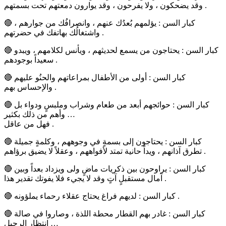
وقد يضحكون ، ولا يفرحون ، وقد يوارون دمعتهم تحت بسمتهم .
🔴 كبار السن : يؤلمهم بُعدُك عنهم ، وانصرافُك من جوارهم ،
واشتغالُك بهاتفك في حضرتهم .
🔴 كبار السن : يحتاجون من يسمع لحديثهم ، ويأنس لكلامهم ، ويبدو
سعيداً بوجودهم .
🔴 كبار السن : أولى من الأطفال بمراعاتهم والحنُو عليهم
والإحساس بهم .
🔴 كبار السن : حوائجهم أبعد من طعام وشراب وملبسٍ ودواء بل
وأهم من ذلك بكثير …
فهل من عاقل .
🔴 كبار السن : يحتاجون إلى بسمةٍ في وجوههم ، وكلمةٍ جميلة
تطرق آذانهم ، ويداً حانية تمتد لأفواههم ، وعقلاً لا يضيق برؤاهم .
🔴 كبار السن : يراوحون بين ذكريات ماضٍ ولى ويزداد بعداً وبين
آمال مستقبلٍ آتٍ وقد لا يجيء فلا يفوتك تقدير هذا .
🔴 كبار السن : لديهم فراغ يحتاج عقلاء رحماء يملؤونه .
🔴 كبار السن : غادر بهم القطار محطة اللذة ، وصاروا في صالة
انتظار الرحيل …