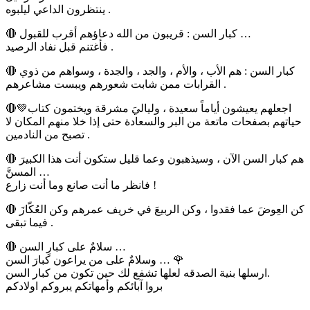
ينتظرون الداعي ليلبوه .
🔴 كبار السن : قريبون من الله دعاؤهم أقرب للقبول …
فأغتنم قبل نفاد الرصيد .
🔴 كبار السن : هم الأب ، والأم ، والجد ، والجدة ، وسواهم من ذوي
القرابات ممن شابت شعورهم ويبست مشاعرهم .
🔴💚اجعلهم يعيشون أياماً سعيدة ، ولياليَ مشرقة ويختمون كتاب
حياتهم بصفحات ماتعة من البر والسعادة حتى إذا خلا منهم المكان لا
تصبح من النادمين .
🔴 هم كبار السن الآن ، وسيذهبون وعما قليل ستكون أنت هذا الكبيرَ
المسنَّ …
فانظر ما أنت صانع وما أنت زارع !
🔴 كن العِوضَ عما فقدوا ، وكن الربيعَ في خريف عمرهم وكن العُكّازَ
فيما تبقى .
🔴 سلامٌ على كبارِ السن …
وسلامٌ على من يراعون كبارَ السن … 🌹
ارسلها بنية الصدقه لعلها تشفع لك حين تكون من كبار السن.
بروا آبائكم وأمهاتكم يبروكم اولادكم