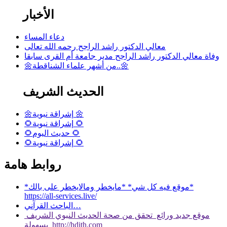
الأخبار
دعاء المساء
معالي الدكتور راشد الراجح رحمه الله تعالى
وفاة معالي الدكتور راشد الراجح مدير جامعة أم القرى سابقا
🌼من أشهر علماء الشناقطة..🌼
الحديث الشريف
🌼إشراقة نبوية 🌼
🌻إشراقة نبوية 🌻
🌻حديث اليوم 🌻
🌻إشراقة نبوية 🌻
روابط هامة
*موقع فيه كل شي* *مايخطر ومالايخطر على بالك*
https://all-services.live/
الباحث القرآني…
موقع جديد ورائع تحقق من صحة الحديث النبوي الشريف
بسهولة http://hdith.com