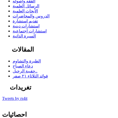
الفقه وأصوله
الرسائل العلمية
الأبحاث العلمية
الدروس والمحاضرات
تقديم استشارة
استشارات دينية
استشارات اجتماعية
السيرة الذاتية
المقالات
الطيرة والتشاوم
دعاء الصباح
حقيبة الرحيل..
فوائد الثلاثاء ٢١ صفر
تغريدات
Tweets by rs4it
احصائيات