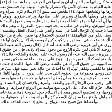
الع
لإصلاحها إن رأى منها ما يستدعي ذلك، وأن يُعينها على الطّاعة ويأمرها بها ويُشجّع
عروف، ويعفّها بالجماع، ويحرص على إصلاحها، ويرعى شؤونها، ويوفّر له
ّ وتيسير أمورهنّ، وحقّهم في طلب ما يحتاجونه منهنّ بالمعروف، وهم بذلك
ّساء؛ حيث إنّ الرّجال أشدّ في البنية وأقدر على إعمال العقل وتقديمه ع
تعالى: (الرِّجَالُ قَوَّامُونَ عَلَى النِّسَاءِ بِمَا فَضَّلَ اللَّهُ بَعْضَهُمْ عَلَىٰ بَعْض
 قد وقعت في المحذور وارتكبت كبيرةً ومعصيةً، إلا أن يكون لها عذرٌ شر
 روي عن أبي هريرة -رضي الله عنه- أنه قال: (قال رسول الله عليه الصّل
ه مِن حقّ الزّوج على زوجته ألا تأذن لمن يكره الزّوج من دخول بيته إلا بإذنه، فإن م
ة -رضي الله عنه- أنّ رسول الله -عليه الصّلاة والسّلام- قال: (لا يحلّ 
ها واجبات تجاهه كذلك، فمن حقوق الزوج على زوجته طاعته، وتمكين نفس
النبوية من حقوق المرأة عن عائشة -رضي الله عنها- قالت: (دخلت هندُ بنت
فقةِ ما يَكفيني ويَكفي بَنِيَّ، إلا ما أخذتُ من مالِه بغيرِ علمِه فهل علي
١] ويُثبت هذا الحديث أنّ للزّوجة على زوجها مجموعة من الحقوق التي يجب على الزوج أن يوف
ل بحسب العُرف، ويجب عليه أن يُعطيها حقوقها ويأخذ حقوقه منها بحسن 
ليها، أو قصر في أدائها؛[٢٠] منها: إن الله تعالى أوجب على الرجال المهر والنفقة، وأمرهم با
 تعالى حرَّم الله تعالى على الولي منع موليته من الزواج لإضرارها أو لع
ة لزوجها، ولا تستطيع العيش معه. إن الإسلام جعل للزوجة ذمة مالية خا
قد أو جاهل. يتّضح مما سبق أنّ الإسلام كرّم المرأة، وحفظ لها حقوقها، و
وأعطاها حقّ فسخ عقد الزواج أو الخلع إذا دعت الحاجة لذلك، وحرّم العديد من الأمور التي كانت منتشرة في الجاهلية وفيها ظلم لها.