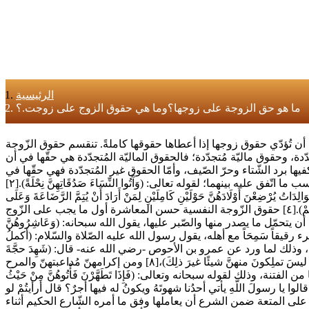
الرئيسية
ما هو حق الزوجة على زوجها؟وما هي حقوق الزوج على زوجت.؟
ن تُؤدّي حقوق زوجها إذا أعطاها حقوقها كاملةً. تنقسم حقوق الزّوجة
ة، وحقوق ماليّة مُتجدّدة؛ فالحقوق الماليّة المُتجدّدة هي حقّها في أن
ها برد الشّتاء وحرّ الصّيف، وأمّا الحقوق غير المُتجدّدة فهي حقّها في
المهر الذي يُفرَض لها مرّةً واحدة حين العقد. وتفصيلها فيما يأتي:[١] حقها في المهر والمهر حقٌ للزّوجة على زوجها تقبضه حين العقد أو حسب ما اتّفق عليه بينهما؛ لقوله تعالى: (وَآَتُوا النِّسَاءَ صَدُقَاتِهِنَّ نِحْلَةً).[٢]
ادَهُنَّ حَوْلَيْنِ كَامِلَيْنِ لِمَنْ أَرَادَ أَنْ يُتِمَّ الرَّضَاعَةَ وَعَلَى
الْمَوْلُودِ لَهُ رِزْقُهُنَّ وَكِسْوَتُهُنَّ بِالْمَعْرُوفِ)،[٣] ولقوله تعالى: (الرِّجَالُ قَوَّامُونَ عَلَى النِّسَاءِ بِمَا فَضَّلَ اللَّهُ بَعْضَهُمْ عَلَى بَعْضٍ وَبِمَا أَنْفَقُوا مِنْ أَمْوَالِهِمْ).[٤] حقوق الزّوجة النفسية حسن المعاشرة أول ما يجب على الزّوج
يتحمّل ما يصدر منها والصّبر عليها، يقول الله سبحانه: (وَعَاشِرُوهُنَّ
يراً)،[٥] ومن مظاهر اكتمال الرّجولة وصدق الايمان أن يكون المرء رقيقاً سَمِحَاً مع أهله، يقول رسول الله عليه الصّلاة والسّلام: (أكملُ
إهانتها علامة على الخِسّة واللؤم، وذلك لما ورد عن عمرو بن الأحوص -رضي الله عنه- قال: (شَهِدَ حجَّةَ
الوَداعِ معَ رسولِ اللَّهِ صلَّى اللَّهُ علَيهِ وسلَّمَ، فحَمدَ اللَّهَ وأَثنى علَيهِ، وذَكَّرَ ووعظَ، ثمَّ قالَ: استَوصوا بالنِّساءِ خيرًا فإنَّهنَّ عندَكُم عَوانٍ ليسَ تملِكونَ منهنَّ شيئًا غيرَ ذلِكَ)،[٨] ومن إكرامهنّ مُداعبتهنّ والمرح
نّكاح، وحفظاً لها من الفتنة، وذلك لقوله سبحانه وتعالى: (فَإِذَا تَطَهَّرْنَ فَأْتُوهُنَّ مِنْ حَيْثُ
 -عليه الصّلاة والسّلام-: (وفي بُضعِ أحدِكمْ صَدقَةٌ، قالوا يا رسولَ اللَّهِ يأتي أحدُنا شهوتَهُ ويكونُ له فيها أجرٌ؟ قال أرأيتُمْ لو
عليه وِزْرٌ؟ قالوا: نعمْ، قال فكذلِكَ إذا وضعها في الحلالِ يكونُ لهُ أجرٌ).[١١] والمقصود بذلك الجماع.[١] الحصول على المتعة ضمن الشرع أن يعاملها وفق ما أمره الشّارع الحكيم أثناء