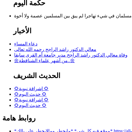
حكمة اليوم
الأخبار
دعاء المساء
معالي الدكتور راشد الراجح رحمه الله تعالى
وفاة معالي الدكتور راشد الراجح مدير جامعة أم القرى سابقا
🌼من أشهر علماء الشناقطة..🌼
الحديث الشريف
🌻إشراقة نبوية 🌻
🌻حديث اليوم 🌻
🌻إشراقة نبوية 🌻
🌻حديث اليوم 🌻
روابط هامة
 بالك* https://all-services.live/