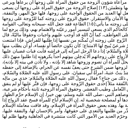
لاقة الزوجيّة بينهما، فلا يأمرها بمحرم، ولا يأتي منها ما حُرِّم عليه فعله؛ كأن يأتيها من الدبر، أو أن يجامعها في الحيض، أو ما شابه ذلك.[١٢] مراعاة شؤون الزوجة من حقوق المرأة على زوجها أن يرعاها ويرعى
شؤونها، ولا يجعلها تحتاج غيره من النّاس، ويقوم بكل ما ينبغي عليه القيام به لضمان الأمن والاستقرار والحياة الهنيئة لها، فتستقرّ نفسها وتطمئن.[١٣] إصلاح الزوجة من حقوق المرأة على زوجها أن يسعى
ها عليها.[١٤] يتلخّص مما سبق أنّ الإسلام كرّم المرأة وجعل لها العديد من الحقوق الواجبة على زوجها، فلها حقّ المهر، والنفقة،
ا الأمان والاستقرار. حقوق الزوج على زوجته كما للزّوجة على زوجها
حقوق يجب عليه أن يوفيها ويُؤمّنها لها، فإن عليها كذلك حقوقاً لزوجها إن أوصلها حقوقها تامّةً أو بعضها ممّا يقدر عليه، ومن حقوق الزوج على زوجته ما يأتي:[١٥] الطاعة فقد جعل الله -سبحانه وتعالى- القوامة
 كالحاكم الذي يسعى لتيسير أمور رعيّته والاهتمام بهم، وذلك يرجع لما
لى العواطف، كما أنّ الله قد أوجب عليهم واجبات وحقوقاً ماليّةً، قال
ٍ وَبِمَا أَنفَقُوا مِنْ أَمْوَالِهِمْ).[١٦] تمكين الاستمتاع بها ضمن الشّرع مِن حقّ الزّوج على زوجته أن تُمكّنه من نفسها إذا طلبها للفراش، فإذا امتنعت
عيّ يُبيح لها الامتناع؛ كأن تكون حائضاً أو نفساء، أو أن يطلب منها
اة والسّلام: إذا دعا الرجل امرأته إلى فراشه فأبت فبات غضبان عليها
ن حقوق الأزواج على زوجاتهم ألا يُدخِلن بيوتهم أحداً يكرهونه إذا طلبوا منهنّ ذلك
للمرأة أن تصوم وزوجها شاهد إلا بإذنه ، ولا تأذن في بيته إلا بإذنه)،
ها لزوجها ضمن الشرع حتى يعفّ نفسه عن الحرام، بالإضافة إلى حفظه
ُ عتبةَ، امرأةُ أبي سفيانَ، على رسولِ اللهِ عليه الصّلاة والسّلام،
َّ في ذلك من جناحٍ؟ فقال رسولُ اللهِ عليه الصّلاة والسّلام: خذي من مالِه
ّيها إيّاها؛ فالنّفقة مثلاً إحدى حقوق الزّوجة على زوجها، فإن قتَّر عليها أو لم ينفق
التّعامل وطيب المَعشر. وحقوق المرأة الزوجية ثابتة بأحكام شرعية،
لإحسان إلى النساء، ووصاهم النبي -صلى الله عليه وسلم- بهن خيرا. إن الإسلام حرَّم الظهار
نادها أو لمصلحة شخصية له. إن الإسلام أباح للمرأة فسخ عقد الزواج إذا
صة بها. وهذه بعض حقوق المرأة في الإسلام، وقد فاقت معاملة الإسلام
حذّر من ظلمها والتعدي على حقوقها، وأمر بالإحسان لها، والنفقة عليها،