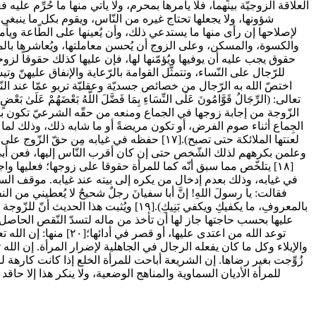
والكسوة، والمسكن، وعلى الزوج أن يُحسن معاملتها، ويُعاشرها بالم
للرّجال على النّساء، وتتمثّل القوامة بالرّعاية والإنفاق عليهن
اختصّ الله به الرّجال من خصائص جسديّة وعقليّة تربو عمّا عند الن
الزّوجة من إجابة زوجها في الجماع ومنعه من حقّه الشرعيّ تكون بذلك
الجِماع أثناء صوم الفرض، أو تكون مريضةً أو ما شابه ذلك، وذلك لما
لعنتها الملائكة حتى تصبح).[١٧] حفظه في غياب
وعلمن بكرههم لذلك الشّخص حتى إن كان أقرب النّاس إليها، فعن أبي هرير
[١٨] يتلخّص مما سبق أنّه كما للمرأة حقوقا على زوجها؛ فعلي
في غيابه، وذلك بعدم إدخال من يكره إلى بيته عند غيابه. موقف السنة 
فقالت: يا رسولَ اللهِ! إنَّ أبا سفيانَ رجلٌ شحيحٌ لا يُعطيني من الن
بالمعروفِ، ما يكفيكِ ويكفي بَنِيكِ).[٩
عليها بحسب حاجتها جاز لها أن تأخذ من ماله لتسدّ النّقص الحاص
توعد الله من اعتدى ع
والإيلاء وكل ما كان يفعله الرجال في الجاهلية لإضرار المرأة. إن الله
زُوِّجت بغير رضاها. إن الشريعة أباحت للمرأة الخلع إذا كانت كاره
للمرأة الأديان السماوية والمناهج الوضعية، ولا ينكر هذا إلا حا