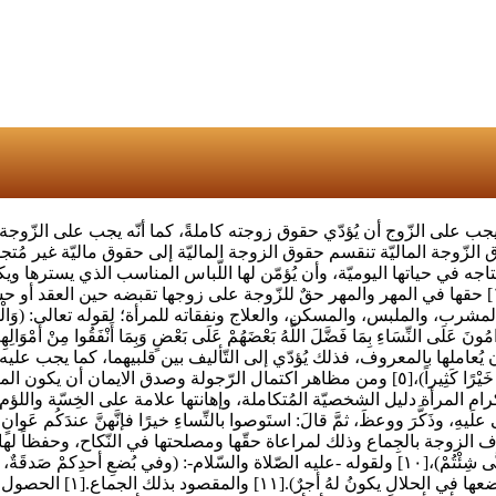
على الزّوج أن يُؤدّي حقوق زوجته كاملةً، كما أنّه يجب على الزّوجة أ
زّوجة الماليّة تنقسم حقوق الزوجة الماليّة إلى حقوق ماليّة غير مُتجدّد
 في حياتها اليوميّة، وأن يُؤمّن لها اللّباس المناسب الذي يسترها ويكفي
، والمسكن، والعلاج ونفقاته للمرأة؛ لقوله تعالى: (وَالْوَالِدَاتُ يُرْضِعْنَ أَوْلَ
عاملها بالمعروف، فذلك يُؤدّي إلى التّأليف بين قلبيهما، كما يجب عليه أن 
بِالْمَعْرُوفِ ۚ فَإِن كَرِهْتُمُوهُنَّ فَعَسَىٰ أَن تَكْرَهُوا شَيْئًا وَيَجْعَلَ اللَّهُ فِيهِ خَيْرًا كَثِ
ن إيمانًا أحسنُهم خُلقًا، وخيارُكم خيارُكم لنسائهم).[٦][٧] وإكرام المرأة دليل الشخصيّة المُتكاملة، و
 ومُعاملتهنّ بأفضل ما يُعامل أحداً من الخلق.[٧] إعفاف الزوجة بالجِماع وذلك لمراعاة حقّها ومصلحتها في ال
أَمَرَكُمُ اللَّه)،[٩] وقوله تعالى: (نِسَاؤُكُمْ حَرْثٌ لَكُمْ فَأْتُوا حَرْثَكُمْ أَنَّى شِئْتُمْ)،[١٠] ولقوله
وضعها في حرامٍ أكان يكونُ 