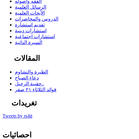
الفقه وأصوله
الرسائل العلمية
الأبحاث العلمية
الدروس والمحاضرات
تقديم استشارة
استشارات دينية
استشارات اجتماعية
السيرة الذاتية
المقالات
الطيرة والتشاوم
دعاء الصباح
حقيبة الرحيل..
فوائد الثلاثاء ٢١ صفر
تغريدات
Tweets by rs4it
احصائيات