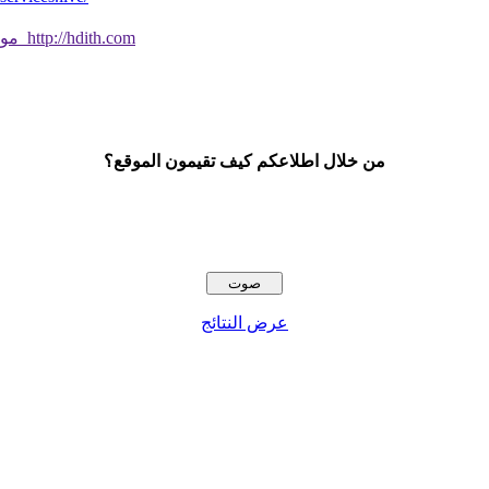
موقع جديد ورائع تحقق من صحة الحديث النبوي الشريف بسهولة http://hdith.com
من خلال اطلاعكم كيف تقيمون الموقع؟
عرض النتائج