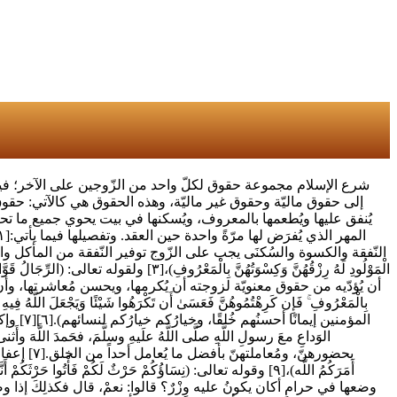
شرع الإسلام مجموعة حقوق لكلّ واحد من الزّوجين على الآخر؛ فيجب 
إلى حقوق ماليّة وحقوق غير ماليّة، وهذه الحقوق هي كالآتي: حقوق ال
يُنفق عليها ويُطعمها بالمعروف، ويُسكنها في بيت يحوي جميع ما تحتاجه
النّفقة والكسوة والسُكنَى يجب على الزّوج توفير النّفقة من المأكل والمشرب، والملبس
أن يُؤدّيه من حقوق معنويّة لزوجته أن يُكرمها، ويحسن مُعاشرتها، وأن يُ
المؤمني
بحضورهنّ،