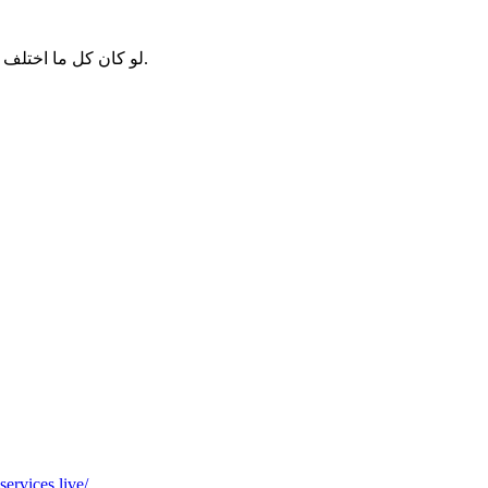
لو كان كل ما اختلف مسلمان في شيء تهاجرا لم يبق بين المسلمين عصمة ولا أخوة.
*موقع فيه كل شي* *مايخطر ومالايخطر على