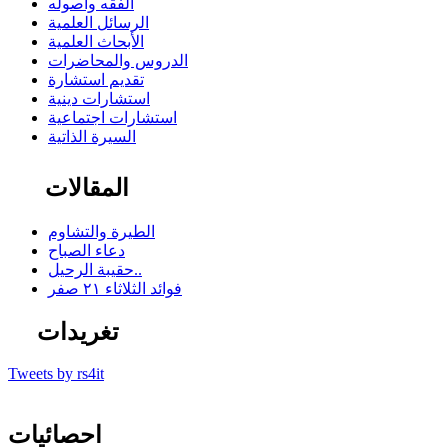
الفقه وأصوله
الرسائل العلمية
الأبحاث العلمية
الدروس والمحاضرات
تقديم استشارة
استشارات دينية
استشارات اجتماعية
السيرة الذاتية
المقالات
الطيرة والتشاوم
دعاء الصباح
حقيبة الرحيل..
فوائد الثلاثاء ٢١ صفر
تغريدات
Tweets by rs4it
احصائيات