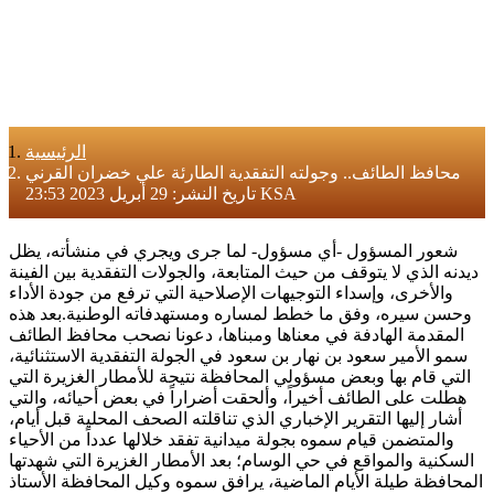
الرئيسية
محافظ الطائف.. وجولته التفقدية الطارئة علي خضران القرني
تاريخ النشر: 29 أبريل 2023 23:53 KSA
شعور المسؤول -أي مسؤول- لما جرى ويجري في منشأته، يظل
ديدنه الذي لا يتوقف من حيث المتابعة، والجولات التفقدية بين الفينة
والأخرى، وإسداء التوجيهات الإصلاحية التي ترفع من جودة الأداء
وحسن سيره، وفق ما خطط لمساره ومستهدفاته الوطنية.بعد هذه
المقدمة الهادفة في معناها ومبناها، دعونا نصحب محافظ الطائف
سمو الأمير سعود بن نهار بن سعود في الجولة التفقدية الاستثنائية،
التي قام بها وبعض مسؤولي المحافظة نتيجة للأمطار الغزيرة التي
هطلت على الطائف أخيراً، وألحقت أضراراً في بعض أحيائه، والتي
أشار إليها التقرير الإخباري الذي تناقلته الصحف المحلية قبل أيام،
والمتضمن قيام سموه بجولة ميدانية تفقد خلالها عدداً من الأحياء
السكنية والمواقع في حي الوسام؛ بعد الأمطار الغزيرة التي شهدتها
المحافظة طيلة الأيام الماضية، يرافق سموه وكيل المحافظة الأستاذ