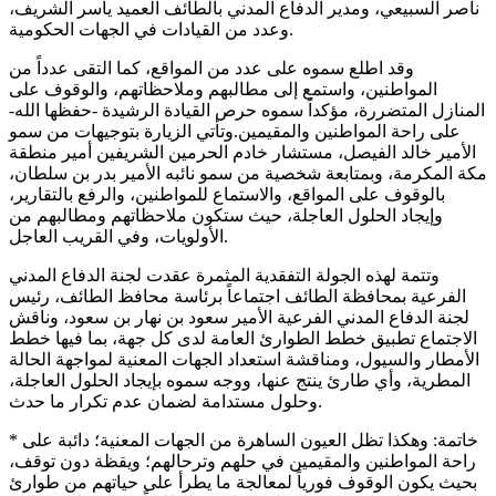
ناصر السبيعي، ومدير الدفاع المدني بالطائف العميد ياسر الشريف،
وعدد من القيادات في الجهات الحكومية.
وقد اطلع سموه على عدد من المواقع، كما التقى عدداً من
المواطنين، واستمع إلى مطالبهم وملاحظاتهم، والوقوف على
المنازل المتضررة، مؤكداً سموه حرص القيادة الرشيدة -حفظها الله-
على راحة المواطنين والمقيمين.وتأتي الزيارة بتوجيهات من سمو
الأمير خالد الفيصل، مستشار خادم الحرمين الشريفين أمير منطقة
مكة المكرمة، وبمتابعة شخصية من سمو نائبه الأمير بدر بن سلطان،
بالوقوف على المواقع، والاستماع للمواطنين، والرفع بالتقارير،
وإيجاد الحلول العاجلة، حيث ستكون ملاحظاتهم ومطالبهم من
الأولويات، وفي القريب العاجل.
وتتمة لهذه الجولة التفقدية المثمرة عقدت لجنة الدفاع المدني
الفرعية بمحافظة الطائف اجتماعاً برئاسة محافظ الطائف، رئيس
لجنة الدفاع المدني الفرعية الأمير سعود بن نهار بن سعود، وناقش
الاجتماع تطبيق خطط الطوارئ العامة لدى كل جهة، بما فيها خطط
الأمطار والسيول، ومناقشة استعداد الجهات المعنية لمواجهة الحالة
المطرية، وأي طارئ ينتج عنها، ووجه سموه بإيجاد الحلول العاجلة،
وحلول مستدامة لضمان عدم تكرار ما حدث.
* خاتمة: وهكذا تظل العيون الساهرة من الجهات المعنية؛ دائبة على
راحة المواطنين والمقيمين في حلهم وترحالهم؛ ويقظة دون توقف،
بحيث يكون الوقوف فورياً لمعالجة ما يطرأ على حياتهم من طوارئ