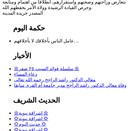
تتعارض وراحتهم وصحتهم واستقرارهم، انطلاقاً من اهتمام ومتابعة
وحرص القيادة الرشيدة وولاة الأمر يحفظهم الله.
المصدر جريدة المدينة
حكمة اليوم
عامل الناس بأخلاقك لا بأخلاقهم. ..
الأخبار
🌼سلسلة فوائد السبت ٢٥ صفر 🌼
دعاء المساء
معالي الدكتور راشد الراجح رحمه الله تعالى
وفاة معالي الدكتور راشد الراجح مدير جامعة أم القرى سابقا
الحديث الشريف
🌼إشراقة نبوية 🌼
🌻إشراقة نبوية 🌻
🌻حديث اليوم 🌻
🌻إشراقة نبوية 🌻