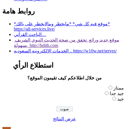
روابط هامة
*موقع فيه كل شي* *مايخطر ومالايخطر على بالك*
https://all-services.live/
الباحث القرآني…
موقع جديد ورائع تحقق من صحة الحديث النبوي الشريف
بسهولة http://hdith.com
الخدمات الإلكترونيه السعوديه .. https://w10w.net/serves/
استطلاع الرأي
من خلال اطلاعكم كيف تقيمون الموقع؟
ممتاز
جيد جدا
جيد
عرض النتائج