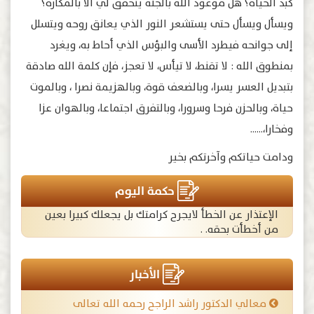
كبد الحياة؟ هل موعود الله بالجنة يتحقق لي الا بالمكاره؟
ويسأل ويسأل حتى يستشعر النور الذي يعانق روحه ويتسلل
إلى جوانحه فيطرد الأسى والبؤس الذي أحاط به، ويغرد
بمنطوق الله : لا تقنط، لا تيأس، لا تعجز، فإن كلمة الله صادقة
بتبديل العسر يسرا، وبالضعف قوة، وبالهزيمة نصرا ، وبالموت
حياة، وبالحزن فرحا وسرورا، وبالتفرق اجتماعا، وبالهوان عزا
وفخارا،……
ودامت حياتكم وآخرتكم بخير
حكمة اليوم
الإعتذار عن الخطأ لايجرح كرامتك بل يجعلك كبيرا بعين
من أخطأت بحقه. .
الأخبار
معالي الدكتور راشد الراجح رحمه الله تعالى