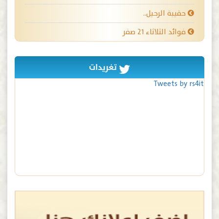
حقيبة الرحيل..
فوائد الثلاثاء ٢١ صفر
تغريدات
Tweets by rs4it