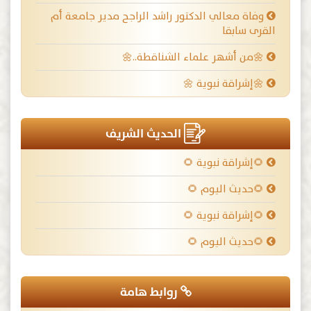
وفاة معالي الدكتور راشد الراجح مدير جامعة أم
القرى سابقا
🌼من أشهر علماء الشناقطة..🌼
🌼إشراقة نبوية 🌼
الحديث الشريف
🌻إشراقة نبوية 🌻
🌻حديث اليوم 🌻
🌻إشراقة نبوية 🌻
🌻حديث اليوم 🌻
روابط هامة