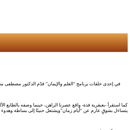
كما استقرأ -بعبقرية فذة- واقع عصرنا الراهن، حينما وصفه بالطابع الآل
يتساءل بشوقٍ عارم عن “أيام زمان”ويشتعل حنينًا إلى بساطة وهدوء تلك ا