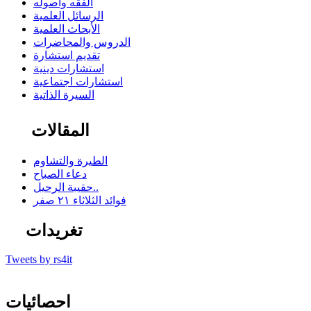
الفقه وأصوله
الرسائل العلمية
الأبحاث العلمية
الدروس والمحاضرات
تقديم استشارة
استشارات دينية
استشارات اجتماعية
السيرة الذاتية
المقالات
الطيرة والتشاوم
دعاء الصباح
حقيبة الرحيل..
فوائد الثلاثاء ٢١ صفر
تغريدات
Tweets by rs4it
احصائيات