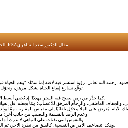
اللحظات المسروقة! د. سعد الساهري تاريخ النشر: 20 مايو 2026 11:19 KSAمقال الدكتور سعد الساهري
توقّع تسارع إيقاع الحياة بشكل مرهق، وتحوّل التكنولوجيا من وسيلة للتيسير، إلى أداة تنتهك أدق تفاصيل الخصوصية.
كما حذّر من زمنٍ يصبح فيه الستر مهددًا! إذ تُخفي أبسط الأشياء وسائل تسجيل ورصد خفية تكشف ما كان مستورًا داخل البيوت.
ي، والجفاف العاطفي، والزحام المرهق للأعصاب؛ مِمّا يجعله أقل إنسانية و
لأيام. يُعرض على الملأ يتحوّل تلقائيًا إلى مقياس للمقارنة، مِمّا يو
وعدم الرضا بالقسمة والنصيب من جانب آخر؛ ما ينتج عنه امتلاء القلب بالضغينة تجاه الآخرين الذين يمتلكون ما يفتقده.
والنفوس التي تقتات على التباهي لا تدرك أنها تغذي عدوًّا صامتًا في صدور الآخرين، وتزرع الحقد الذي لا يطفئه شيء.
وهكذا تتضاعف الأمراض النفسية، كالقلق من نظرة الآخر، ثم التعلق بالتصفيق، لتبلغ ذروتها في الهوس بالظهور، والخوف من النسيان.