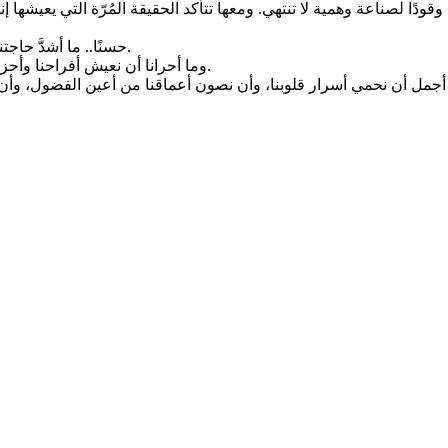
وقودًا لصناعة وهمية لا تنتهي. ومعها تتأكد الحقيقة المُرّة التي يعيشه
حسنًا.. ما أشدَّ حاجتنا اليوم إلى استعادة عفوية العاطفة، وبراءة الشعور التي أرهقها الزيف.
وما أحرانا أن نعيش أفراحنا وأحزاننا في كنف من يستحقون، وليس في حضرة العابرين خلف الشاشات.