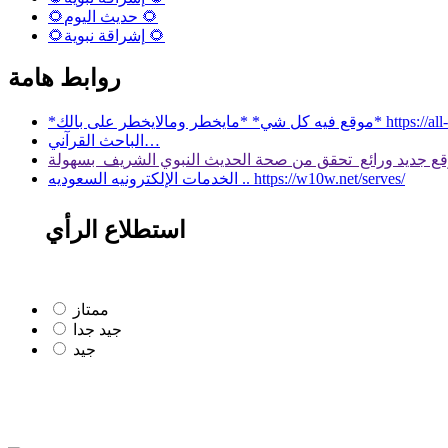
🌻حديث اليوم 🌻
🌻إشراقة نبوية 🌻
روابط هامة
 بالك* https://all-services.live/
الباحث القرآني…
الخدمات الإلكترونيه السعوديه .. https://w10w.net/serves/
استطلاع الرأي
ممتاز
جيد جدا
جيد