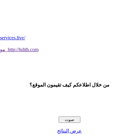
*موقع فيه كل شي* *مايخطر ومالايخطر على
موقع جديد ورائع تحقق من صحة الحديث النبوي الشريف بسهولة http://hdith.com
من خلال اطلاعكم كيف تقيمون الموقع؟
عرض النتائج