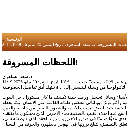
الرئيسية
اللحظات المسروقة!
د. سعد الساهري
تاريخ النشر: 20 مايو 2026 11:19 KSA في إحدى حلقات برنامج “العلم والإيمان” قدّم الدكتور مصطفى محمود -رحمه الله تعالى- رؤية استشرافية لافتة لِما سمّاه “وهم الحياة في عصر الإلكترونيات” حيث
أكثر توترًا، وبالتالي تنعكس ظلاله القاتمة على الإنسان؛ مِمّا يجعله
لّد الحسد عند البعض؛ بسبب الأنانية والشعور بالنقص من جانب، والغيرة