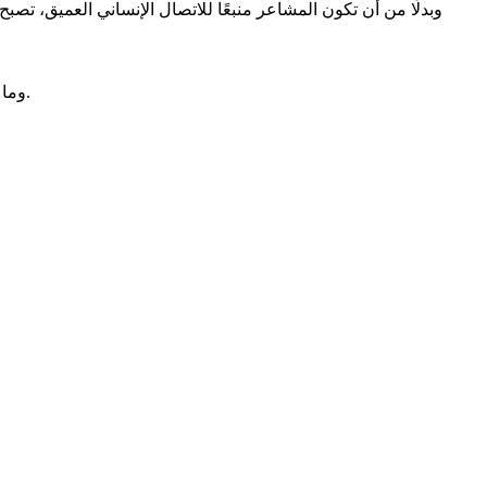
وبدلًا من أن تكون المشاعر منبعًا للاتصال الإنساني العميق، تصبح 
وما أجمل أن نحمي أسرار قلوبنا، وأن نصون أعماقنا من أعين الفضول، وأن نُبقي بعض ما فينا بعيدًا عن استهلاك منصات وسائل التواصل الرقمية.