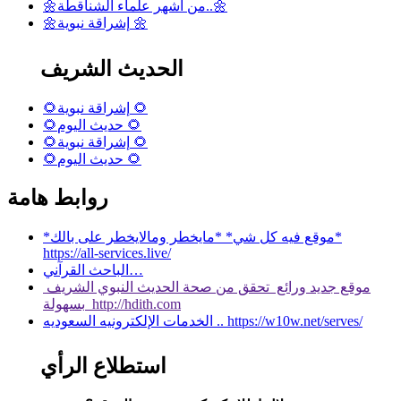
🌼من أشهر علماء الشناقطة..🌼
🌼إشراقة نبوية 🌼
الحديث الشريف
🌻إشراقة نبوية 🌻
🌻حديث اليوم 🌻
🌻إشراقة نبوية 🌻
🌻حديث اليوم 🌻
روابط هامة
*موقع فيه كل شي* *مايخطر ومالايخطر على بالك*
https://all-services.live/
الباحث القرآني…
موقع جديد ورائع تحقق من صحة الحديث النبوي الشريف
بسهولة http://hdith.com
الخدمات الإلكترونيه السعوديه .. https://w10w.net/serves/
استطلاع الرأي