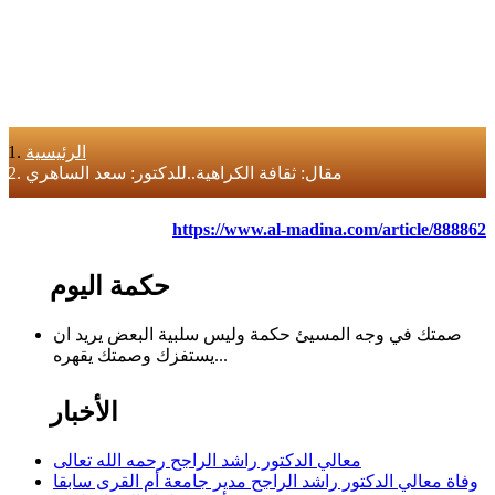
الرئيسية
مقال: ثقافة الكراهية..للدكتور: سعد الساهري
https://www.al-madina.com/article/888862
حكمة اليوم
صمتك في وجه المسيئ حكمة وليس سلبية البعض يريد ان
يستفزك وصمتك يقهره...
الأخبار
معالي الدكتور راشد الراجح رحمه الله تعالى
وفاة معالي الدكتور راشد الراجح مدير جامعة أم القرى سابقا