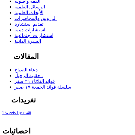
الفقه وأصوله
الرسائل العلمية
الأبحاث العلمية
الدروس والمحاضرات
تقديم استشارة
استشارات دينية
استشارات اجتماعية
السيرة الذاتية
المقالات
دعاء الصباح
حقيبة الرحيل..
فوائد الثلاثاء ٢١ صفر
سلسلة فوائد الجمعة ١٧ صفر
تغريدات
Tweets by rs4it
احصائيات