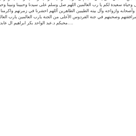
ى وحياة سعيدة لكم يا رب العالمين اللهم صل وسلم على سيدنا وحبيبنا ونبينا وحبي
وأصحابه وازواجه وآل بيته الطيبين الطاهرين آللهم احشرنا في زمرتهم واكرمنا 
مرافقتهم وصحبتهم في جنة الفردوس الأعلى من الجنة يارب العالمين يارب العال
محبكم د.عبد الواحد بكر ابراهيم ال عابد أبو عطاء….