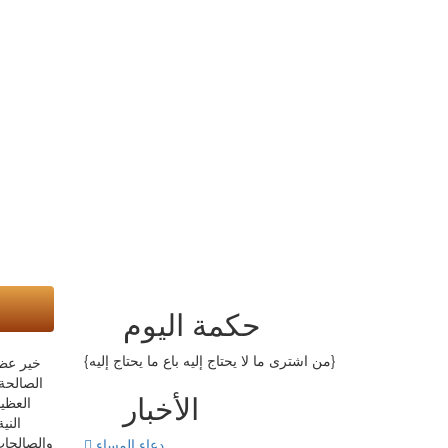
حكمة اليوم
{من اشترى ما لا يحتاج إليه باع ما يحتاج إليه}
خير عظي
الصالحة
الأخبار
العظي
الني
والصالحات 
دعاء المساء