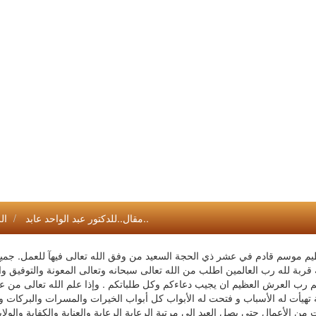
مقال..للدكتور عبد الواحد عابد..
ال
م موسم قادم في عشر ذي الحجة السعيد من وفق الله تعالى فيهآ للعمل. جميع
 قربة لله رب العالمين اطلب من الله تعالى سبحانه وتعالى المعونة والتوفيق وا
م رب العرش العظيم ان يجيب دعاءكم وكل طلباتكم . وإذا علم الله تعالى من 
ة تهيأت له الأسباب و فتحت له الأبواب كل أبواب الخيرات والمسرات والبركات 
من الأعمال حتى يصل العبد إلى مرتبة الرعاية الرعاية والعناية والكفاية والولاي