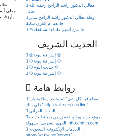
تعال
معالي الدكتور راشد الراجح رحمه الله
وعلى آله 
تعالى
وأرزقنا 
وفاة معالي الدكتور راشد الراجح مدير
جامعة أم القرى سابقا
🌼من أشهر علماء الشناقطة..🌼
الحديث الشريف
🌼إشراقة نبوية 🌼
🌻إشراقة نبوية 🌻
🌻حديث اليوم 🌻
🌻إشراقة نبوية 🌻
روابط هامة
*موقع فيه كل شي* *مايخطر ومالايخطر
على بالك* https://all-services.live/
الباحث القرآني…
موقع جديد ورائع تحقق من صحة الحديث
النبوي الشريف بسهولة http://hdith.com
الخدمات الإلكترونيه السعوديه ..
https://w10w.net/serves/