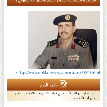
العاصمة المقدسة سابقا ( الحرم للعمرة أم للتراويح )
http://www.makkah-now.com/articles/495119.html/
حكمة اليوم
الإعتذار عن الخطأ لايجرح كرامتك بل يجعلك كبيرا بعين
من أخطأت بحقه. .