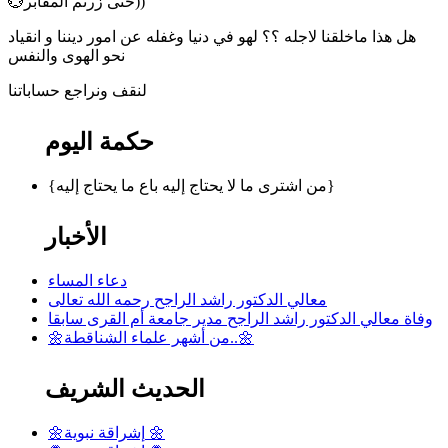
💮حتى زرتم المقابر))
هل هذا ماخلقنا لاجله ؟؟ لهو في دنيا وغفله عن امور ديننا و انقياد
نحو الهوى والنفس
لنقف ونراجع حساباتنا
حكمة اليوم
{من اشترى ما لا يحتاج إليه باع ما يحتاج إليه}
الأخبار
دعاء المساء
معالي الدكتور راشد الراجح رحمه الله تعالى
وفاة معالي الدكتور راشد الراجح مدير جامعة أم القرى سابقا
🌼من أشهر علماء الشناقطة..🌼
الحديث الشريف
🌼إشراقة نبوية 🌼