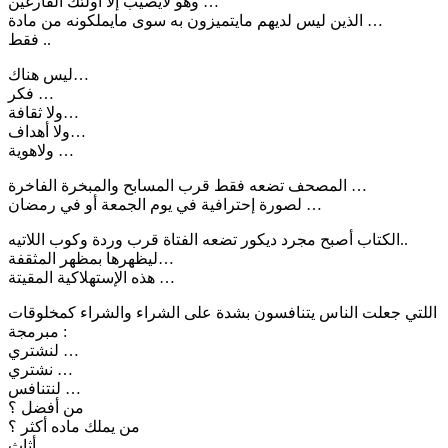
وهو لايصيب إلا أولئك الفارغين …
الذين ليس لديهم مايتميزون به سوى مايملكونه من مادة …
فقط ..
ليس هناك…
فكر …
ولا ثقافة…
ولا أهداف…
ولاهوية …
المصحف تضعه فقط قرب المسابح والمبخرة الفاخرة …
لصورة إحترافية في يوم الجمعة أو في رمضان …
الكتاب أصبح مجرد ديكور تضعه الفتاة قرب وردة وكوب اللاتيه..
ليظهرها بمظهر المثقفة…
هذه الإستهلاكية المقيتة …
اللتي جعلت الناس يتنافسون بشدة على الشراء والشراء كمخلوقات
مبرمجة :
لنشتري …
نشتري …
لنتنافس …
من أفضل ؟
من يملك ماده أكثر ؟
أثاث …