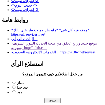
🌻إشراقة نبوية 🌻
🌻حديث اليوم 🌻
🌻إشراقة نبوية 🌻
روابط هامة
*موقع فيه كل شي* *مايخطر ومالايخطر على بالك*
https://all-services.live/
الباحث القرآني…
موقع جديد ورائع تحقق من صحة الحديث النبوي الشريف
بسهولة http://hdith.com
الخدمات الإلكترونيه السعوديه .. https://w10w.net/serves/
استطلاع الرأي
من خلال اطلاعكم كيف تقيمون الموقع؟
ممتاز
جيد جدا
جيد