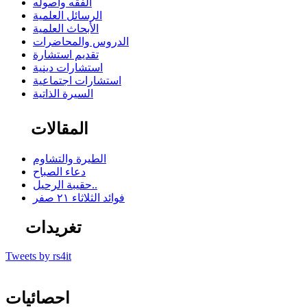
الفقه وأصوله
الرسائل العلمية
الأبحاث العلمية
الدروس والمحاضرات
تقديم استشارة
استشارات دينية
استشارات اجتماعية
السيرة الذاتية
المقالات
الطيرة والتشاوم
دعاء الصباح
حقيبة الرحيل..
فوائد الثلاثاء ٢١ صفر
تغريدات
Tweets by rs4it
احصائيات