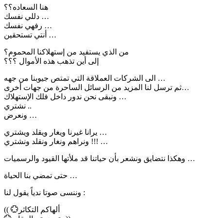
هنا السعاده؟؟
دللي نفسك …
رفهي نفسك …
أنتي تستحقين …
من الذي يستفيد من إستهلاكنا المحموم؟
إلى أين تذهب هذه الأموال ؟؟؟
الى الشركات العملاقة التي تمتص جيوبنا من جهه …
ثم ترسل لنا المزيد من الرسائل الساحرة من جهات أخرى…
ونبقى نحن ندور داخل فلك الإستهلاك …
نشتري ..
ونعرض …
يرانا غيرنا ويغار ويقلد ويشتري …
ونراهم ونغار ونقلد ونشتري !!! …
وهكذا نتضايق ونشعر بأن حياتنا قد ملأتها القيود والرسميات …
حتى تمضي بنا الحياة …
وننسى صوتا ندياً يقول لنا :
(( 💮ألهاكم التكاثر