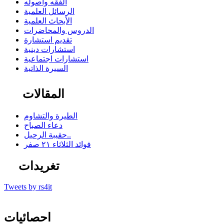
الفقه وأصوله
الرسائل العلمية
الأبحاث العلمية
الدروس والمحاضرات
تقديم استشارة
استشارات دينية
استشارات اجتماعية
السيرة الذاتية
المقالات
الطيرة والتشاوم
دعاء الصباح
حقيبة الرحيل..
فوائد الثلاثاء ٢١ صفر
تغريدات
Tweets by rs4it
احصائيات