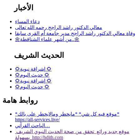
الأخبار
دعاء المساء
معالي الدكتور راشد الراجح رحمه الله تعالى
وفاة معالي الدكتور راشد الراجح مدير جامعة أم القرى سابقا
🌼من أشهر علماء الشناقطة..🌼
الحديث الشريف
🌻إشراقة نبوية 🌻
🌻حديث اليوم 🌻
🌻إشراقة نبوية 🌻
🌻حديث اليوم 🌻
روابط هامة
*موقع فيه كل شي* *مايخطر ومالايخطر على بالك*
https://all-services.live/
الباحث القرآني…
موقع جديد ورائع تحقق من صحة الحديث النبوي الشريف
بسهولة http://hdith.com