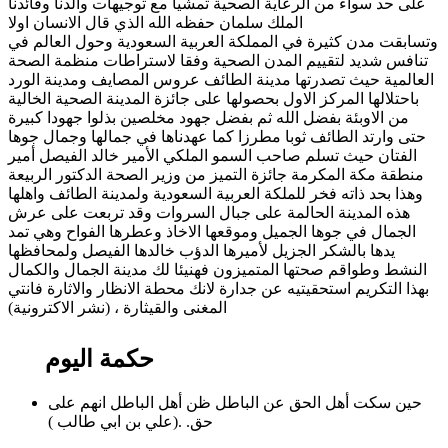
على حد سواء من الرعاية الصحية تمشيا مع توجيهات والدنا وقائدنا
الملك سلمان حفظه الله الذي قال الانسان اولا
وتسابقت مدن كثيرة في المملكة العربية السعودية وحول العالم في
تنافس شديد لتقييم المدن الصحية وفقا لاستراطات منظمة الصحة
العالمية حيث تصدرتها مدينة الطائف عروس المصايف ومدينة الورد
باحتلالها المركز الاول بحصولها على جائزة المدينة الصحية الخالية
من الاوبئة بفضل الله ثم بفضل جهود مخلصين بذلوا جهودا كبيرة
حتى وارتد الطائف ثوبا مطرزا كما عهدناها في جمالها وجمال جوها
الفتان حيث تسلم صاحب السمو الملكي الأمير خالد الفيصل أمير
منطقة مكة المكرمة جائزة التميز من وزير الصحة الدكتور الربيعة
وهذا بحد ذاته فخر للملكة العربية السعودية ولمدينة الطائف واهلها
هذه المدينة الحالمة على جبال السروات وقد تربعت على عرش
الجمال في جوها الجميل وموقعها الاخاذ وعطرها الفواح وهي تمد
يدها بالشكر الجزيل لأميرها الدؤب خالدها الفيصل ولمحافظها
النشط وطواقم صحتها المتميزون فهنيئا لك مدينة الجمال والكمال
بهذا التكريم استحقيتيه عن جدارة لانك محطة الانظار والاثارة فانتي
المغنى والقيثارة ، (نشر الاكترونية)
حكمة اليوم
حين سكت أهل الحق عن الباطل ظن أهل الباطل انهم على
حق. .(علي بن ابي طالب )