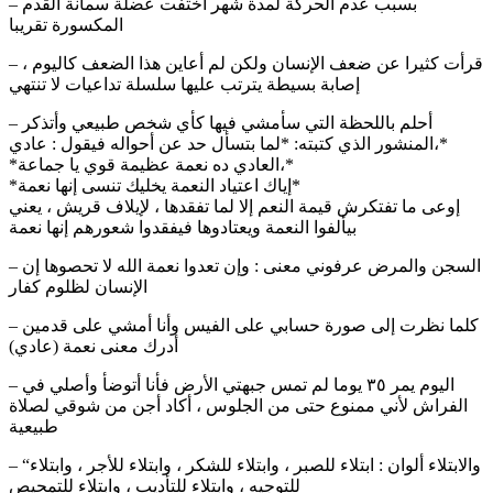
– بسبب عدم الحركة لمدة شهر اختفت عضلة سمانة القدم
المكسورة تقريبا
– قرأت كثيرا عن ضعف الإنسان ولكن لم أعاين هذا الضعف كاليوم ،
إصابة بسيطة يترتب عليها سلسلة تداعيات لا تنتهي
– أحلم باللحظة التي سأمشي فيها كأي شخص طبيعي وأتذكر
المنشور الذي كتبته: *لما بتسأل حد عن أحواله فيقول : عادي،*
*العادي ده نعمة عظيمة قوي يا جماعة،*
*إياك اعتياد النعمة يخليك تنسى إنها نعمة*
إوعى ما تفتكرش قيمة النعم إلا لما تفقدها ، لإيلاف قريش ، يعني
بيألفوا النعمة ويعتادوها فيفقدوا شعورهم إنها نعمة
– السجن والمرض عرفوني معنى : وإن تعدوا نعمة الله لا تحصوها إن
الإنسان لظلوم كفار
– كلما نظرت إلى صورة حسابي على الفيس وأنا أمشي على قدمين
أدرك معنى نعمة (عادي)
– اليوم يمر ٣٥ يوما لم تمس جبهتي الأرض فأنا أتوضأ وأصلي في
الفراش لأني ممنوع حتى من الجلوس ، أكاد أجن من شوقي لصلاة
طبيعية
– “والابتلاء ألوان : ابتلاء للصبر ، وابتلاء للشكر ، وابتلاء للأجر ، وابتلاء
للتوجيه ، وابتلاء للتأديب ، وابتلاء للتمحيص