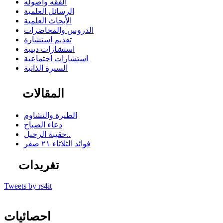
الفقه وأصوله
الرسائل العلمية
الأبحاث العلمية
الدروس والمحاضرات
تقديم استشارة
استشارات دينية
استشارات اجتماعية
السيرة الذاتية
المقالات
الطيرة والتشاوم
دعاء الصباح
حقيبة الرحيل..
فوائد الثلاثاء ٢١ صفر
تغريدات
Tweets by rs4it
احصائيات