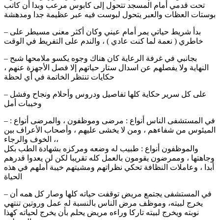
تحت قدمي أمام المسجد تتحول إلى كابوس مرعب وبدا أن كاتب
بوستات العظات والعبر يتحول لبوست فيه عبر عظيمة جدا ومدهشة
– بدأ شريط حياتي يمر أمام عيني وكان أكثر معنى مسيطر على
خاطري ( نعمة لما كنت عادي ) ، والندم على التفريط في الوقت
– بجانبي في غرفة الرعاية كان هناك وجوه يكسو ملامحها شبح
النهاية ولا يفصلهم عن اسدال ستار حياتهم إلا فصل الأجهزة عنهم ،
حكايات تنتظر الخاتمة في أي لحظة
– على كل سرير حكاية كلها تفاصيل ودروس وأحلام ونجاح وفشل
وخيبات أمل
– في المستشفى الناس أنواع : مرضى وموظفون ، والمرضى أنواع :
الميئوس من شفاءهم ، ومن لا يخشى عليهم ، وأصحاب الأعراف بين
الخوف والرجاء ،،
والموظفون أنواع : طبيب له وضعه ومركزه بشهادة الطب بكل
وجاهتها ، وممرضون يقومون بالعمل كله تقريبا لكن لن يعدوا قدرهم
أبدا ، وعاملات النظافة تحكي نظراتهم ومشيتهم خيبة أملهم في هذه
الحياة
– في المستشفى يجتمع مريض توقفت حياته كلها وصار كل همه أن
يخرج لبيته، وموظف مرض الناس بالنسبة له عمل وروتين تنتهي
نوبته ويخرج لبيته تاركا وراءه مريض يحلم بأن يخرج لحياته كهذا