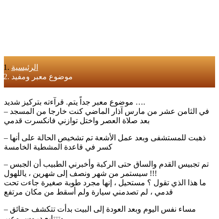
الرئيسية
موضوع معبر ومفيد
موضوع معبر جداً يتم. قرآءته بتركيز شديد ….
– في الثامن عشر من مارس آذار الماضي كنت خارجا من المسجد
بعد صلاة العصر واختل توازني فانكسرت قدمي
– ذهبت للمستشفى وبعد عمل الأشعة تم تشخيص الحالة على أنها
كسر في قاعدة المشطية الخامسة
– تم تجبيس القدم والساق حتى الركبة وأخبرني الطبيب أن الجبس
سيستمر من شهر ونصف إلى شهرين ، ياللهول !!!
ما هذا الذي تقول ؟ مستحيل ، إنها مجرد طوبة صغيرة جاءت تحت
قدمي ، لم تصدمني سيارة ولم أسقط من مكان مرتفع
– مساء نفس اليوم وبعد العودة إلى البيت بدأت تتكشف حقائق
وتتتابع دروس وعبر