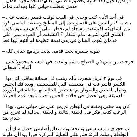
– لم أكن أتخيل أبدا أهمية وخطورة قدمي أبدا لهذا الحد مجرد تعطل
قدمي تعطلت حياتي كلها وتبدلت تماما
– في أحد الأيام كنت وحدي في البيت لوقت قصير ، ذهبت على
مشاية كبار السن على قدم واحدة إلى المطبخ وصنعت لنفسي كوبا
من الشاي ثم اكتشفت مفاجأة لم تخطر ببالي : كيف سأعود بكوب
الشاي لكي أشربه أمام التلفاز ؟ اكتشفت أن العودة سيرا على
قدماي بكوب الشاي في يدي نعمة عظيمة لم أنتبه إليها قط
– طوبة صغيرة تحت قدمي بدلت برنامج حياتي كله
– خرجت من بيتي في الصباح ماشيا و عدت في المساء محمولا على
أكتاف أصحابي
– في يوم ٢ إبريل شعرت بألم رهيب في سمانة ساقي التي بها
الكسر فأسرعت في منتصف الليل للمستشفى وبعد فك الجبس
وعمل الفحص والسونار تم تشخيص الحالة أنها جلطة في الأوردة
العميقة وهي تحصل في حالات الجبس أحيانا نتيجة عدم الحركة
– كان يتم حقني بحقنة في البطن لم يمر علي في حياتي شيء بهذا
الرعب كنت أفكر في الحقنة التالية والحقنة الحالية لم تخرج من
جلدي بعد
– تم حجزي بالمستشفى ونتيجة نوبة سعال أصابتني حصل شك أن
الجلطة وصلت للرئة فتم نقلي للعناية المركزة فورا وبدا أن طوبة