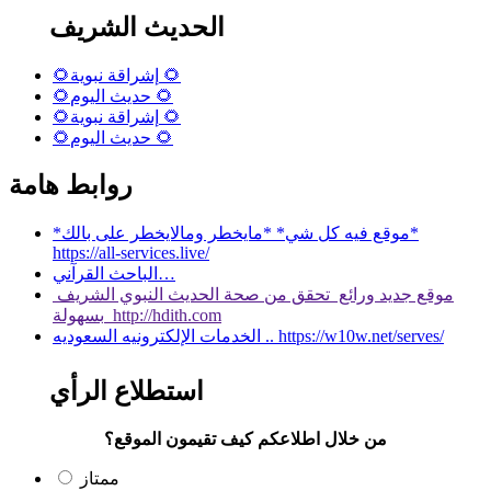
الحديث الشريف
🌻إشراقة نبوية 🌻
🌻حديث اليوم 🌻
🌻إشراقة نبوية 🌻
🌻حديث اليوم 🌻
روابط هامة
*موقع فيه كل شي* *مايخطر ومالايخطر على بالك*
https://all-services.live/
الباحث القرآني…
موقع جديد ورائع تحقق من صحة الحديث النبوي الشريف
بسهولة http://hdith.com
الخدمات الإلكترونيه السعوديه .. https://w10w.net/serves/
استطلاع الرأي
من خلال اطلاعكم كيف تقيمون الموقع؟
ممتاز