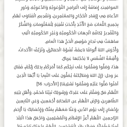
المواقِيتِ، إِضافَةً إِلَى الْبَرامِجِ التَّوْعَوِيَّةِ وَالدَّعَوِيَّةِ، وَدُورِ
الدُّعاةِ فِي إِرْشادِ الْحُجَّاجِ وَالمعْتَمِرِينَ، وَتَقْدِيمِ الْفَتَاوَى لَهُمْ
بِجَمِيع ِاللُّغاتِ، مَعَ الْأَخْذِ بِأَحْدَثِ تَقْنِيَةٍ لِلْمَعْلُوماتِ، وَالشُّكْرُ
وَالتَّقْدِيرُ لِكافَّةِ الْجِهاتِ الْحُكُومِيَّةِ وَغَيْرِ الحُكُومِيَّةِ الَّتِي
ساهَمَتْ فِي نَجاحِ مَوْسِمِ الْحَجِّ هَذا الْعامِ.
وَأَخْرَسَ اللهُ أَبْواقًا ناعِقَةً، تُشَوِّهُ الْحَقائِقَ، وَتُزَيِّفُ الْأَحْداثَ،
وَأَشِعَّةُ الشَّمْسِ لا يَحْجُبُها غِربالٌ.
هَذَا، وَصَلُّوا وَسَلِّمُوا عَلَى نَبِيِّكُم كَمَا أَمَرَكُمْ بِذلِكَ رَبُّكُمْ، فَقَالَ
عز وجل: ﴿إِنَّ اللهَ وَمَلائِكَتَهُ يُصَلُّونَ عَلَى النَّبِيِّ يَا أَيُّهَا الَّذِينَ
آمَنُوا صَلُّوا عَلَيْهِ وَسَلِّمُوا تَسْلِيمًا﴾ [الأحزاب: 56]
‎اللَّهُمَّ صَلِّ وَسَلِّمْ عَلَى عَبْدِكَ وَرَسُولِكَ نَبِيِّنَا مُحَمَّدٍ، وَأَهْلِ بَيْتِهِ
الطَّاهِرِينَ، وَارْضَ اللَّهُمَّ عن الصَّحَابَةِ أَجْمَعِينَ، وَعَنِ التَّابِعِينَ
بِإِحْسَانٍ إِلَى يَوْمِ الدِّينِ، وَعَنَّا مَعَهُمْ بِمَنِّكَ وَإِحْسَانِكَ يَا أَرْحَمَ
الرَّاحِمِينَ. اللَّهُمَّ أَعِزَّ الإِسْلاَمَ وَالْمُسْلِمِينَ، وَاجْعَلْ هَذَا الْبَلَدَ
آمِنًا مُطْمَئِنًّا، وَسَائِرَ بِلاَدِ الْمُسْلِمِينَ. اللَّهُمَّ رَحْمَتَكَ نَرْجُو فَلاَ