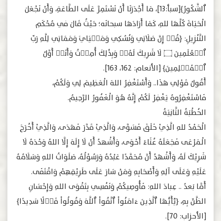
‌ٱلشَّكُورُ﴾[سبأ:13]، مَا أَجْدَرَنَا أَنْ نَسْتَمِرَّ عَلَى الطَّاعَةِ، وَأَنْ نَجْعَلَ
الْحَيَاةَ كُلَّهَا للهِ، كَمَا أَرَادَهَا سبحانَه؛ حَيْثُ قَالَ في مُحْكَمِ
التَّنْزِيلِ: ﴿قُلۡ إِنَّ صَلَاتِي ‌وَنُسُكِي وَمَحۡيَايَ وَمَمَاتِي لِلَّهِ رَبِّ
ٱلۡعَٰلَمِينَ ۝ لَا شَرِيكَ لَهُۥۖ وَبِذَٰلِكَ أُمِرۡتُ وَأَنَا۠ أَوَّلُ
ٱلۡمُسۡلِمِينَ﴾ [الأنعام: 162، 163].
أَقُولُ قَوْلِي هَذَا.. وَأَسْتَغْفِرُ اللهَ الْعَظِيمَ لِي وَلَكُمْ،
فَاسْتَغْفِرُوهُ يَغْفِرْ لَكُمْ إِنَّهُ هُوَ الْغَفُورُ الرَّحِيمُ.
الخُطْبَةُ الثَّانِيَةُ
الْحَمْدُ للهِ الَّذِيْ خَلَقَ فَسَوَّى، وَالَّذِيْ قَدَّرَ فَهَدَى، وَالَّذِيْ أَخْرَجَ
الْـمَرْعَى فَجَعَلَهُ غُثَاءً أَحْوَى، وَأَشْهدُ أَنْ لَا إِلَهَ إِلَّا اللهُ وَحْدَهُ لَا
شَرِيْكَ لَهُ، وَأَشْهَدُ أَنَّ مُحَمَّدًا عَبْدُهُ وَرَسُوْلُهُ، صَلَوَاتُ اللهِ وَسَلَامُهُ
عَلَيْهِ وَعَلَى آلِهِ وَأَصْحَابِهِ وَمَنْ سَارَ عَلَى طَرِيْقِهِمْ وَاقْتَفَى.
أَمَّا بَعدُ .. عِبادَ اللهِ: فَأُوصِيكُمْ وَنَفْسِي بِتَقْوَى اللهِ وَإِحْسَانِ
الظَّنِّ بِهِ، ﴿يَٰٓأَيُّهَا ٱلَّذِينَ ءَامَنُواْ ٱتَّقُواْ ٱللَّهَ وَقُولُواْ قَوۡلًا ‌سَدِيدًا﴾
[الأحزاب: 70].