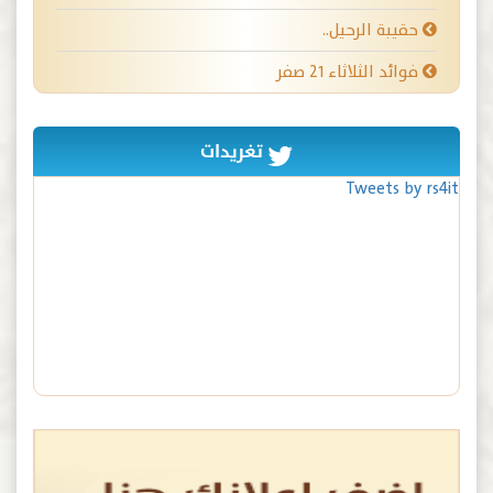
حقيبة الرحيل..
فوائد الثلاثاء ٢١ صفر
تغريدات
Tweets by rs4it