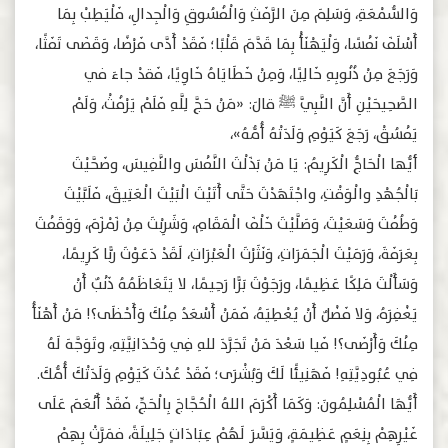
وَالسُّمْعَةِ، وَسَلِمَ مِنَ الرَّفَثِ وَالْفُسُوقِ وَالْجِدالِ، فَلْيَطِبْ بِمَا
أَسْلَفَ نَفْسًا، وَلْيَهْنَأْ بِمَا قَدَّمَ قَلْبًا؛ فَقَدْ أَدَّى فَرْضًا، وَقَضَى تَفَثًا،
وَرَجَعَ مِنْ ذُنُوبِهِ خَالِيًا، وَمِنْ خَطَايَاهُ خَاوِيًا، فَقدْ جاءَ في
الصَّحِيحَيْنِ أَنَّ النَّبِيَّ ﷺ قالَ: «مَنْ حَجَّ لِلَّهِ فَلَمْ يَرْفُثْ، وَلَمْ
يَفْسُقْ، رَجَعَ كَيَوْمِ وَلَدَتْهُ أُمُّهُ»،
أيُّها الْحَاجُّ الْكَرِيمُ: يَا مَنْ بَذَلْتَ النَّفْسَ والنَّفِيسَ، وضَحَّيْتَ
بَالْجُهْدِ والْوَقْتِ، واجْتَهَدْتَ حَتَّى أَتَيْتَ الْبَيْتَ الْعَتِيقَ، فَلَبَّيْتَ
وَطُفْتَ وَسَعَيْتَ، وَصَلَّيْتَ خَلْفَ الْمَقَامِ، وَشَرِبْتَ مِنْ زَمْزَمَ، وَوَقَفْتَ
بِعَرَفَةَ، وَرَمَيْتَ الْجَمَرَاتِ، وَنَثَرْتَ الْعَبْرَاتِ، لَقَدْ دَعَوْتَ ربًّا كَرِيمًا،
وَسَأَلْتَ مَلِكًا عَظِيمًا، ورَجَوْتَ بَرًّا رَحِيمًا، لا يَتَعَاظَمُهُ ذَنْبٌ أَنْ
يَغْفِرَهُ، وَلا فَضْلٌ أَنْ يُعْطِيَهُ، فَمَنْ أَسْعَدُ مِنْكَ وَأَحْظَى؟! مَنْ أَهْنَأُ
مِنْكَ وَأَرْضَى؟! فَيا سَعْدَ مَنْ تَجَرَّدَ للهِ فِي وَحْدَانِيَّتِهِ، وتَوَجَّهَ لَهُ
فِي عُبُودِيَّتِهِ! فَهَنِيئًا لَكَ وَبُشْرَى؛ فَقَدْ عُدْتَ كَيَوْمِ وَلَدَتْكَ أُمُّكَ.
أَيُّهَا الْمُسْلِمُونَ: وَكَمَا أَكْرَمَ اللهُ الْحُجَّاجَ بِالْحَجِّ، فَقَدْ أَنْعَمَ عَلَى
غَيْرِهِمْ بِنِعَمٍ عَظِيمَةٍ، وَيَسَّرَ لَهُمْ عِبَادَاتٍ جَلِيلَةً، فمَرَّتْ بِهِمْ