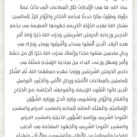
عِبادَ اللهِ: هَا هِيَ الْإِنْجازاتُ لِكُلِّ الْقِطاعاتِ الَّتِي بَذَلَتْ عَمَلًا
دَؤُوبًا، وَطَوَّرَتْ فِكْرًا حَدِيثًا لِخِدْمَةِ الْحُجَّاجِ وَالزُّوَّارِ تَبْرُزُ لِلْعالَمِينَ؛
فَشَكَرَ اللهُ لِهَذِهِ الدَّوْلَةِ الْكَرِيمَةِ جُهُودَهَا الْعَظِيمَةَ فِي خِدْمَةِ
الْحَجِيجِ وَرِعَايَةِ الْحَرَمَيْنِ الشَّرِيفَيْنِ، وَجَزَى اللهُ خَيْرًا وُلاةَ أَمْرِ
هَذِهِ الْبِلادِ، الَّذِينَ أَنْفَقُوا بِسَخاءٍ، وَأَشْرَفُوا بِوَفاءٍ، وَبارَكَ فِي
رِجالٍ صادِقِينَ صَنَعُوا مَجْدًا وَإِتْقانًا، فَجَزَى اللهُ خَيْرًا كُلَّ مَنْ خَطَّطَ
وَأَمَرَ وَسَهَّلَ وَرَعَى، ابْتِداءً مِنْ قِيَادَتِنا الرَّشِيْدَةِ مُمَثَّلَةً فِي
خَادِمِ الْحَرَمَيْنِ الشَّرِيْفَينِ وَوَلِيِّ عَهْدِهِ حَفِظَهُمَا اللهُ، ثُمَّ الشُّكْرُ
لِلْعامِلِينَ بِالْقِطَاعَاتِ الْأَمْنِيَّةِ وَرِجَالِ الْأَمْنِ، وَالْجُنُودِ الْبَواسِلِ،
الَّذِينَ كانُوا الْقُلُوبَ الرَّحِيمَةَ، وَالْعَواطِفَ الْجَيَّاشَةَ؛ مَعَ الْحُجَّاجِ
وَالْعُمَّارِ وَالزُّوَّارِ، وَمَنْسُوبِي وِزَارَةِ الْحَجِّ، وَوِزَارَةِ الشُّؤُوْنِ
الْإِسْلَامِيَّةِ، وَالْهَيْئَةِ الْعامَّةِ لِلْعِنايَةِ بِالمسْجِدِ الحرامِ وَالمسْجِدِ
النَّبَوِيِّ الشَّرِيفِ، وَرِئاسَةِ الشُّؤُونِ الدِّينِيَّةِ بِالمسْجِدِ الحرامِ
وَالمسْجِدِ النَّبَوِيِّ الشَّرِيفِ، وَالْجُهُودَ المقَدَّمَةَ فِي الْجانِبِ
الصِّحِّيِّ وَالْوِقائِيِّ مِنَ الْأَطِبَّاءِ وَالْمُسْعِفِينَ وَالْأَدِلَّاءِ، وَتَهْيِئَةِ