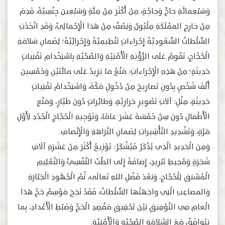
وَسَبْعِمائَةِ حاجٍّ وَحاجَّةٍ، مِنْ أَكْثَرَ مِنْ مِئَةٍ وَسَبْعِينَ جِنْسِيَّةً، قَدِمَ
مِنْ خارِجِ الممْلَكَةِ مِلْيُونٌ وَنِصْفٌ مِنْ هَذا الْإِجْمالِيِّ، وَقَدِ اتَّخَذَتِ
السُّلْطاتُ السُّعُودِيَّةُ إِجْراءاتٍ تَنْظِيمِيَّةً وَإِجْرائِيَّةً؛ لِضَمانِ سَلامَةِ
الْحُجَّاجِ، تَقُومُ عَلَى الرُّؤْيَةِ الْأَمْنِيَّةِ وَالصِّحِّيَّةِ بِاسْتِخْدامِ تَقْنِياتٍ
حَدِيثَةٍ؛ مِنْ هَذِهِ الْإِجْراءاتِ: مَنْعُ ما يَزِيدُ عَلَى مائَتَيْنِ وَخَمْسِينَ
أَلْفَ شَخْصٍ بِدُونِ تَصارِيحَ مِنْ دُخُولِ مَكَّةَ، وَاسْتِخْدامُ تَقْنِياتٍ
حَدِيثَةٍ، مِثْلِ: آلاتِ تَصْوِيرٍ حَرارِيَّةٍ، وَطائِراتٍ دُونَ طَيَّارٍ، وَمَنْعِ
الْأَطْفالِ دُونَ سِنِّ خَمْسَةَ عَشَرَ عامًا، وَتَوْجِيهِ الْحُجَّاجِ الْجُدُدِ لِأَوَّلِ
مَرَّةٍ، وَتَشْدِيدِ التَّأْشِيراتِ لِضَمانِ النَّزاهَةِ وَالْإِنْصافِ.
وَمِنَ الْجَدِيدِ الَّذِي يُذْكَرُ فَيُشْكَرُ: تَوْزِيعُ أَكْثَرَ مِنْ عَشَرَةِ آلَافِ
شَجَرَةٍ وَمُحِيطِ تَبْرِيدٍ، إِضافَةً إِلَى الطِّبِّ النَّفْسِيِّ وَالتَّعْلِيمِ
الْمُسْبَقِ لِلْحُجَّاجِ، وَبَعْدَ فَضْلِ اللهِ تَعالَى، ثُمَّ الْجُهُودِ الْجَبَّارَةِ
وَالمصاعِبِ الَّتِي واجَهَتْها السُّلْطاتُ، فَقَدْ نَجَحَ مَوْسِمُ حَجِّ هَذا
الْعامِ فِي التَّوْفِيقِ بَيْنَ تَحْقِيقِ مَقْصِدِ الْحَجِّ وَضَبْطِ الْأَعْدادِ، بِما
يَتَوافَقُ مَعَ السَّلامَةِ الصِّحِّيَّةِ وَالْأَمْنِيَّةِ.