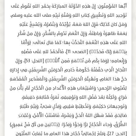
أيُّها المُؤمِنُونَ: إِنَّ هَذِهِ الدَّوْلَةَ المبارَكَةَ بِحَمْدِ اللهِ تَقُومُ عَلَى
تَوْحِيدِ اللهِ وَتَطْبِيقِ كِتابِ اللهِ وَسُنَّةِ نَبِيِّهِ صلى الله عليه وسلم،
وَمَنْ كانَ كَذَلِكَ فَإِنَّ اللهَ مَعَهُ، يُؤَيِّدُهُ وَيَنْصُرُهُ، وَيُسْبِغُ عَلَيْهِ
نِعَمَهُ ظاهِرَةً وَباطِنَةً، وَإِنَّ النِّعَمَ تَدُومُ بِالشُّكْرِ، وَإِنَّ مِنْ شُكْرِ
اللهِ عَلَى هَذِهِ النِّعْمَةِ التَّحَدُّثَ بِها؛ كَمَا قالَ تَعالَى: ﴿وَأَمَّا
بِنِعۡمَةِ رَبِّكَ ‌فَحَدِّثۡ﴾ [الضحى: 11]، فَالْحَمْدُ للهِ عَلَى فَضْلِهِ
وَإِنْعامِهِ؛ ﴿وَمَا بِكُم مِّن ‌نِّعۡمَةٍ ‌فَمِنَ ٱللَّهِۖ﴾ [النحل: 53]، وإِنَّ
النَّجَاحَ الَّذِي حَقَّقَتْهُ حُكُومَةُ خَادِمِ الْحَرَمَيْنِ الشَّرِيفَيْنِ فِي إِدَارَةِ
حَجِّ هَذا العَامِ، وتَهْيِئَةِ الْحَرَمَيْنِ الشَّرِيفَيْنِ وَالْمَشَاعِرِ الْمُقَدَّسَةِ
لِضُيُوفِ الرَّحمنِ؛ وَاسْتِيْعَابِ هَذِهِ الْأَعْدادِ مِنَ الْحُجَّاجِ لَمْ يَأْتِ مِنْ
فَرَاغٍ، وَلَكِنَّهُ بَعْدَ فَضْلِ اللهِ وَتَوْفِيقِهِ، ثَمَرَةُ مُتَابَعَةٍ دَقِيقَةٍ،
وَتَوجِيهاتٍ حَكِيْمَةٍ، وَتَخْطِيْطٍ سَلِيمٍ، وَبَذْلٍ سَخِيٍّ، وَنِيَّةٍ طَيِّبَةٍ
صَالِحَةٍ، فَقَدْ سَهَّلَ اللهُ الْحَجَّ وَيَسَّرَهُ، فَاسْتَتَبَّ الْأَمْنُ، وَعُبِّدَتِ
الطُّرُقُ، وَجاءَ الْحُجَّاجُ بَرًّا وَجَوًّا وَبَحْرًا: ﴿يَأۡتِينَ مِن كُلِّ ‌فَجٍّ ‌عَمِيقٍ﴾
[الحـج: 27]، وَبَلَغَ إِجْمالِيُّ حُجَّاجِ هَذا العامِ ما يُقارِبُ الملْيُونَ