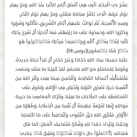
عَشْرُ ذِي الْحِجَّةِ، الَّتِي هِيَ أفْضَلُ أَيَّامِ الدُّنْيا عِنْدَ اللهِ، وَمَرَّ بِهِمْ
يَوْمُ عَرَفَةَ، الَّذِي يُكَفِّرُ صِيَامُهُ سَنَتَيْنِ، وَمَرَّ بِهِمْ يَوْمُ النَّحْرِ،
وَفِيهِ الْأُضْحِيَةُ، ثُمَّ تَوَالَتْ عَلَيهِمْ أَيَّامُ التَّشْرِيقِ، فَأَكَلُوا وَشَرِبُوا
وَذَكَرُوا اللهَ، وَحَمِدُوهُ عَلَى مَا رَزَقَهُمْ، فَمَا أَجْدَرَنَا أَنْ نَفْرَحَ بِذَلِكَ
كُلِّهِ؛ ﴿قُلۡ بِفَضۡلِ ٱللَّهِ وَبِرَحۡمَتِهِۦ فَبِذَٰلِكَ ‌فَلۡيَفۡرَحُواْ هُوَ
خَيۡرٌ مِّمَّا يَجۡمَعُونَ﴾[يونس:58]،
عَلَيْنا جَمِيعًا عِبادَ اللهِ حُجَّاجًا وَغَيْرَ حُجَّاجٍ أَنْ نَبْدَأَ حَيَاةً جَدِيدَةً،
وفُرْصَةً لِمُعَامَلَةٍ مَعَ اللهِ صَادِقَةٍ، لَقَدْ كُفِيْنا مَا سَلَفَ وَمَضَى،
فَلْنَسْتَأْنِفْ أَعْمالَنا الصَّالِحَةَ، وَلْنُحْسِنْ فِيمَا بَقِيَ، ولْنُرِ اللهَ مِنْ
أَنْفُسِنا خَيرًا، نَصْدُقِ التَّوْبَةَ وَنُخْلِصْ فِي الْإِنَابَةِ، وَنَعْزِمْ عَلَى
الْمُحَافَظَةِ عَلَى الطَّاعَاتِ مَا بَقِيْنا، ونَتْرُكِ الْمَعَاصِيَ مَا حَيِينا؛
فَوَاللهِ إِنَّهَا لَفُرْصَةٌ عَظِيمَةٌ أَنْ نُقِّينا مِنَ الْخَطَايا، وَطُهِّرْنا مِنَ
الْأَوْزَارِ، فَلْنَتَّقِ اللهَ حَقَّ التَّقْوَى، وَلْنُحَافِظْ عَلَى مَا اكْتَسَبْنا
وَجَنَيْنا، وَنَزْدَادَ حَمْدًا للهِ وَشُكْرًا فَنُضَاعِفَ الْعَمَلَ؛ كَمَا قَالَ
سُبْحَانَه: ﴿ٱعۡمَلُوٓاْ ءَالَ دَاوُۥدَ شُكۡرًاۚ وَقَلِيلٌ مِّنۡ عِبَادِيَ