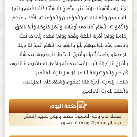
تَكِلْنَا إِلَى أَنْفُسِنَا طَرْفَةَ عَيْنٍ، وَأَصْلِحْ لَنَا شَأْنَنَا كُلَّهُ. اللَّهُمَّ وَاغْفِرْ
لِلْمُسْلِمِينَ وَالْمُسْلِمَاتِ، وَالْمُؤْمِنِينَ وَالْمُؤْمِنَاتِ، الْأَحْيَاءِ مِنْهُمْ
وَالْأَمْوَاتِ. اللَّهُمَّ آمِنَّا فِي أَوْطَانِنَا، وَانْصُرْ جُنُودَنَا، وَأَيِّدْ بِالْحَقِّ
إِمَامَنَا وَوَلِيَّ أَمْرِنَا، اللَّهُمَّ وَفِّقْهُ وَوَلِيَّ عَهْدِهِ إِلَى مَا تُحِبُّ
وَتَرْضَى، وَخُذْ بِنَوَاصِيهِمْ لِلْبِرِّ وَالتَّقْوَى. اللَّهُمَّ أَصْلِحْ لَنَا دِينَنَا
الَّذِي هُوَ عِصْمَةُ أَمْرِنَا، وَأَصْلِحْ لَنَا دُنْيَانَا الَّتِي فِيهَا مَعَاشُنَا،
وَأَصْلِحْ لَنَا آخِرَتَنَا الَّتِي إِلَيْهَا مَعَادُنَا، وَاجْعَلِ الْحَيَاةَ زِيَادَةً لَنَا فِي
كُلِّ خَيْرٍ وَالْمَوْتَ رَاحَةً لَنَا مِنْ كُلِّ شَرٍّ يَا رَبَّ الْعَالَمِينَ.
سُبْحانَ رَبِّكَ رَبِّ الْعِزَّةِ عَمَّا يَصِفُونَ، وَسَلامٌ عَلَى المرْسَلِينَ،
وَالْحَمْدُ للهِ رَبِّ الْعَالمينَ.
حكمة اليوم
صمتك في وجه المسيئ حكمة وليس سلبية البعض
يريد ان يستفزك وصمتك يقهره...