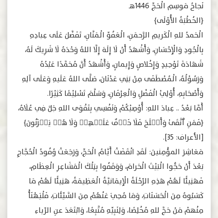
نَجاحُ مَوسِمِ الْحَجِّ 1446هـ
﴿الخُطْبَةُ الأُوْلَى﴾
الْحَمدُ للهِ الْكَريمِ الرَّحمَنِ، الْعَفُوِّ الْـمَنَّانِ، تَفَضَّلَ عَلَى عِبادِهِ
بِالْجُودِ وَالْإِحْسَانِ، وَأَشْهَدُ أَنْ لَا إِلَهَ إِلَّا اللهُ وَحْدَهُ لَا شَرِيكَ لَهُ،
شَهَادَةَ تَوْحِيدٍ وَإِخْلاصٍ وَإِيمانٍ، وَأَشْهَدُ أَنَّ مُحَمَّدًا عَبْدُهُ
وَرَسُوْلُهُ، الْـمُصْطَفَى مِنْ بَنِي عَدْنَانَ، صَلَّى اللهُ عَلَيهِ وَعَلَى آلِهِ
وَأَصْحَابِهِ، أُوْلِيْ الْفَضْلِ وَالْعِرْفَانِ، وَسَلَّمَ تَسْلِيْمًا كَثِيْرًا.
أَمَّا بَعْدُ .. عِبادَ اللهِ: أُوْصِيْكُمْ وَنَفْسِي بِتَقْوَى اللهِ جَلَّ فِي عُلَاهُ،
﴿فَمَنِ ٱتَّقَىٰ ‌وَأَصۡلَحَ فَلَا خَوۡفٌ عَلَيۡهِمۡ وَلَا هُمۡ يَحۡزَنُونَ﴾
[الأعراف: 35].
مَعَاشِرَ المؤْمِنينَ: لَقَدِ انْقَضَتْ أَيَّامُ الْحَجِّ، وَرَجَعَتْ وُفُودُ الْحُجَّاجِ
بَعْدَ أَنْ حَجُّوا الْبَيْتَ الْحَرامَ، وَوَقَفُوا بِتِلْكَ الْمَشَاعِرِ الْعِظَامِ،
فَهَنِيئًا لَهُمْ هَذِهِ الرِّحْلَةُ الْإِيمَانيَّةُ الْعَظِيمَةُ، هَنِيئًا لَهُمْ مَا
كَسَبُوهُ مِنَ الْحَسَنَاتِ، وَمَا مُحِيَ عَنْهُمْ مِنَ السَّيِّئَاتِ، فَلْيَهْنَأْ
مِنْهمْ مَنْ حَجَّ للهِ مُخْلِصًا، وَلِنَبِيِّهِ مُتَّبِعًا، وَابْتَعَدَ عنِ الرِّياءِ