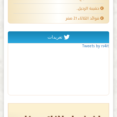
حقيبة الرحيل..
فوائد الثلاثاء ٢١ صفر
تغريدات
Tweets by rs4it