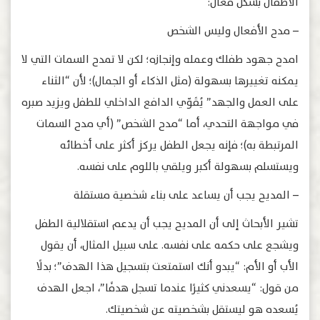
الأطفال بشكل فعال:
– مدح الأفعال وليس الشخص
امدح جهود طفلك وعمله وإنجازه؛ لكن لا تمدح السمات التي لا
يمكنه تغييرها بسهولة (مثل الذكاء أو الجمال)؛ لأن “الثناء
على العمل والجهد” يُقَوّي الدافع الداخلي للطفل ويزيد صبره
في مواجهة التحدي، أما “مدح الشخص” (أي مدح السمات
المرتبطة به)؛ فإنه يجعل الطفل يركز أكثر على أخطائه
ويستسلم بسهولة أكبر ويلقي باللوم على نفسه.
– المديح يجب أن يساعد على بناء شخصية مستقلة
تشير الأبحاث إلى أن المديح يجب أن يدعم استقلالية الطفل
ويشجع على حكمه على نفسه. على سبيل المثال، أن يقول
الأب أو الأم: “يبدو أنك استمتعت بتسجيل هذا الهدف”؛ بدلًا
من قول: “يسعدني كثيرًا عندما تسجل هدفًا”، اجعل الهدف
يُسعده هو ليستقل بشخصيته عن شخصيتك.