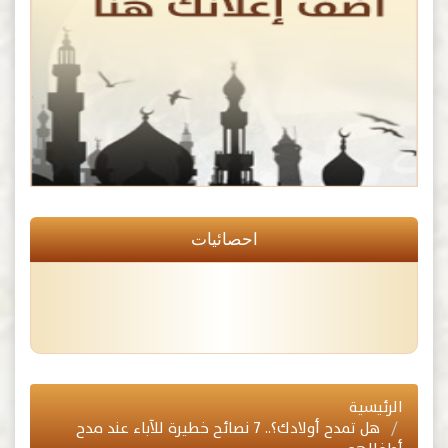
احصائيات
الرئيسية
هل تمدح أولادك؟.. 7 نصائح خطيرة للآباء عند مدح