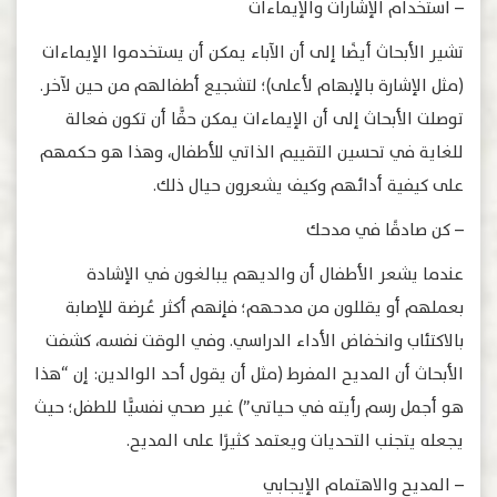
– استخدام الإشارات والإيماءات
تشير الأبحاث أيضًا إلى أن الآباء يمكن أن يستخدموا الإيماءات
(مثل الإشارة بالإبهام لأعلى)؛ لتشجيع أطفالهم من حين لآخر.
توصلت الأبحاث إلى أن الإيماءات يمكن حقًّا أن تكون فعالة
للغاية في تحسين التقييم الذاتي للأطفال، وهذا هو حكمهم
على كيفية أدائهم وكيف يشعرون حيال ذلك.
– كن صادقًا في مدحك
عندما يشعر الأطفال أن والديهم يبالغون في الإشادة
بعملهم أو يقللون من مدحهم؛ فإنهم أكثر عُرضة للإصابة
بالاكتئاب وانخفاض الأداء الدراسي. وفي الوقت نفسه، كشفت
الأبحاث أن المديح المفرط (مثل أن يقول أحد الوالدين: إن “هذا
هو أجمل رسم رأيته في حياتي”) غير صحي نفسيًّا للطفل؛ حيث
يجعله يتجنب التحديات ويعتمد كثيرًا على المديح.
– المديح والاهتمام الإيجابي