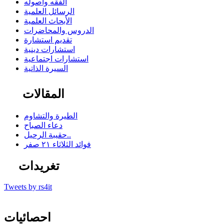
الفقه وأصوله
الرسائل العلمية
الأبحاث العلمية
الدروس والمحاضرات
تقديم استشارة
استشارات دينية
استشارات اجتماعية
السيرة الذاتية
المقالات
الطيرة والتشاوم
دعاء الصباح
حقيبة الرحيل..
فوائد الثلاثاء ٢١ صفر
تغريدات
Tweets by rs4it
احصائيات