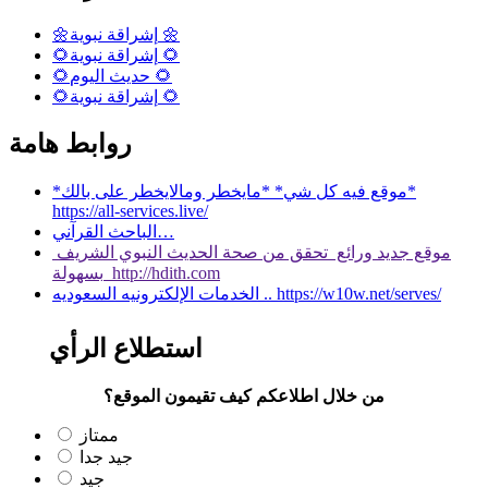
🌼إشراقة نبوية 🌼
🌻إشراقة نبوية 🌻
🌻حديث اليوم 🌻
🌻إشراقة نبوية 🌻
روابط هامة
*موقع فيه كل شي* *مايخطر ومالايخطر على بالك*
https://all-services.live/
الباحث القرآني…
موقع جديد ورائع تحقق من صحة الحديث النبوي الشريف
بسهولة http://hdith.com
الخدمات الإلكترونيه السعوديه .. https://w10w.net/serves/
استطلاع الرأي
من خلال اطلاعكم كيف تقيمون الموقع؟
ممتاز
جيد جدا
جيد