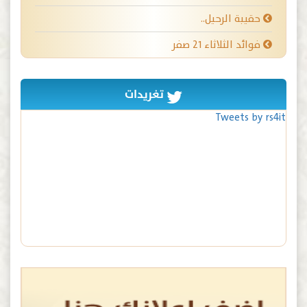
حقيبة الرحيل..
فوائد الثلاثاء ٢١ صفر
تغريدات
Tweets by rs4it