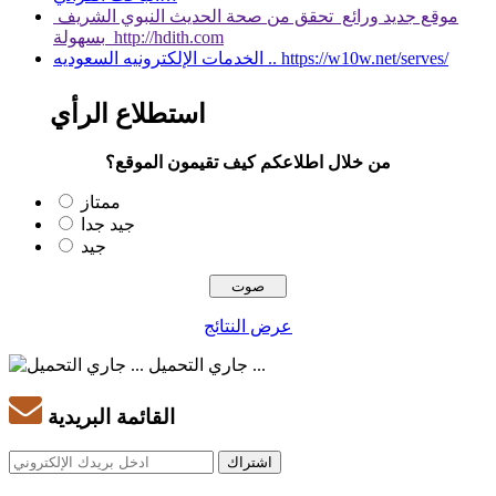
موقع جديد ورائع تحقق من صحة الحديث النبوي الشريف
بسهولة http://hdith.com
الخدمات الإلكترونيه السعوديه .. https://w10w.net/serves/
استطلاع الرأي
من خلال اطلاعكم كيف تقيمون الموقع؟
ممتاز
جيد جدا
جيد
عرض النتائج
جاري التحميل ...
القائمة البريدية