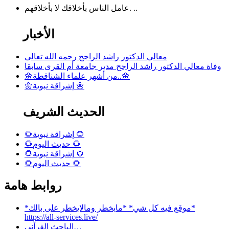
عامل الناس بأخلاقك لا بأخلاقهم. ..
الأخبار
معالي الدكتور راشد الراجح رحمه الله تعالى
وفاة معالي الدكتور راشد الراجح مدير جامعة أم القرى سابقا
🌼من أشهر علماء الشناقطة..🌼
🌼إشراقة نبوية 🌼
الحديث الشريف
🌻إشراقة نبوية 🌻
🌻حديث اليوم 🌻
🌻إشراقة نبوية 🌻
🌻حديث اليوم 🌻
روابط هامة
*موقع فيه كل شي* *مايخطر ومالايخطر على بالك*
https://all-services.live/
الباحث القرآني…