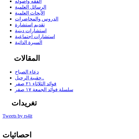
الفقه وأصوله
الرسائل العلمية
الأبحاث العلمية
الدروس والمحاضرات
تقديم استشارة
استشارات دينية
استشارات اجتماعية
السيرة الذاتية
المقالات
دعاء الصباح
حقيبة الرحيل..
فوائد الثلاثاء ٢١ صفر
سلسلة فوائد الجمعة ١٧ صفر
تغريدات
Tweets by rs4it
احصائيات