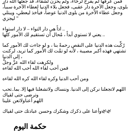
فمن عرفها لم يفرح لرخاء، ولم يحزن لشقاء، قد جعلها الله دار
بلوى، وجعل الآخرة دار عقبى، فجعل بلاء الدنيا لعطاء الآخرة سبباً،
وجعل عطاء الآخرة من بلوى الدنيا عوضاً، فيأخذ ليعطي، ويبتلي
ليجزي ”
اذاً هي دار التواء – لا دار استواء ..
يعني لا تستوي أبداً ، مُحال أن تستقيم لك الأمور كلّها ..
رُكِّبت هذه الدنيا على النقص رحمةً بنا ، و لو جاءت لك الأمور كما
تشتهي فهذه أكبر مصيبة ، لأنه لو تمَّت لك الأمور كما تريد، لركنت
إلى الدنيا ،
ولكرِهت لقاء الله عزَّ وجلَّ
فمن أحب لقاء الله أحب الله لقاءه
ومن أحب الدنيا وكره لقاء الله كره الله لقاءه
اللهم لاتجعلنا نركن إلى الدنيا. وننساك ولاتشغلنا فيها إلا. بما..تحب
وترضى حتى لقياك
اللهم أعناولاتعن علينا
وأعنا على ذكرك وشكرك وحسن عبادتك حتى لقياك🌿🌿
حكمة اليوم