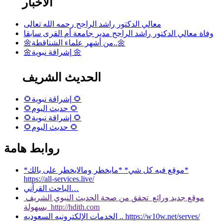
الأخبار
معالي الدكتور راشد الراجح رحمه الله تعالى
وفاة معالي الدكتور راشد الراجح مدير جامعة أم القرى سابقا
🌼من أشهر علماء الشناقطة..🌼
🌼إشراقة نبوية 🌼
الحديث الشريف
🌻إشراقة نبوية 🌻
🌻حديث اليوم 🌻
🌻إشراقة نبوية 🌻
🌻حديث اليوم 🌻
روابط هامة
*موقع فيه كل شي* *مايخطر ومالايخطر على بالك*
https://all-services.live/
الباحث القرآني…
موقع جديد ورائع تحقق من صحة الحديث النبوي الشريف
بسهولة http://hdith.com
الخدمات الإلكترونيه السعوديه .. https://w10w.net/serves/