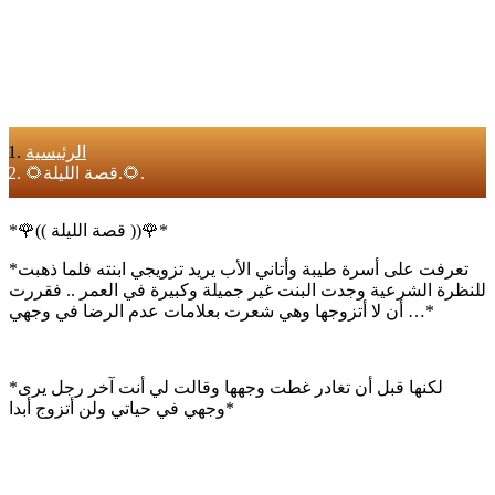
الرئيسية
🌻قصة الليلة.🌻.
*🌹(( قصة الليلة ))🌹*
*‏تعرفت على أسرة طيبة وأتاني اﻷب يريد تزويجي ابنته فلما ذهبت
للنظرة الشرعية وجدت البنت غير جميلة وكبيرة في العمر .. فقررت
أن لا أتزوجها وهي شعرت بعلامات عدم الرضا في وجهي …*
*لكنها قبل أن تغادر غطت وجهها وقالت لي أنت آخر رجل يرى
وجهي في حياتي ولن أتزوج أبدا*