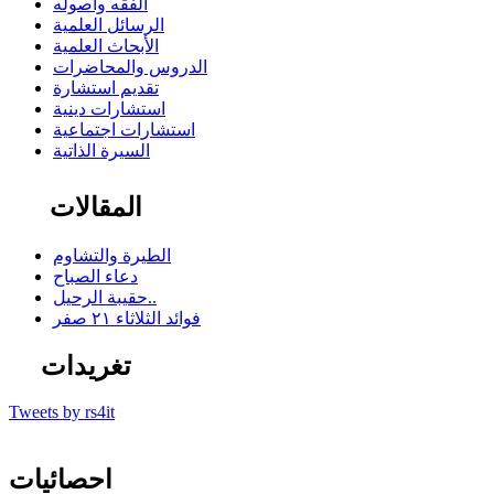
الفقه وأصوله
الرسائل العلمية
الأبحاث العلمية
الدروس والمحاضرات
تقديم استشارة
استشارات دينية
استشارات اجتماعية
السيرة الذاتية
المقالات
الطيرة والتشاوم
دعاء الصباح
حقيبة الرحيل..
فوائد الثلاثاء ٢١ صفر
تغريدات
Tweets by rs4it
احصائيات