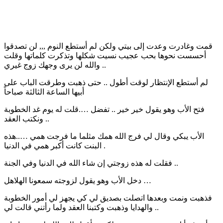
‏قمت وغادرت وعدت إلى بيتي ولكن لم أستطع النوم ,,, لن تصدقوا
أحسست نحوها بحب عجيب نسيت شكلها وتذكرت كلماتها وقلت
والله لن يرى وجهك زوج غيري ..
لم أستطع اﻹنتظار لوقت أطول .. حتى ذهبت وطرقت الباب على
أبيها الساعة الثالثة صباحاً
‏فتح الأب وهو يقول خير خير .. تفضل ….قلت له يوم غد الخطوبة
ونكتب العقد ..
اﻷب يبكي وقال لي فرج الله همك مثلما ما فرجت همي …..هذه
البنت كانت أكبر همي في الدنيا .
فقلت له هذه زوجتي إن شاء الله في الدنيا وفي الجنة ..
‏دخل اﻷب وهو يقول لزوجته سمعونا الهلاهل …
فذهبت ونمت وبعدها اتصلت بصديق لي كي يجهز لي أمور الخطوبة
والهدايا وذهبت وكتبنا العقد ولما رأتني قالت لي ..