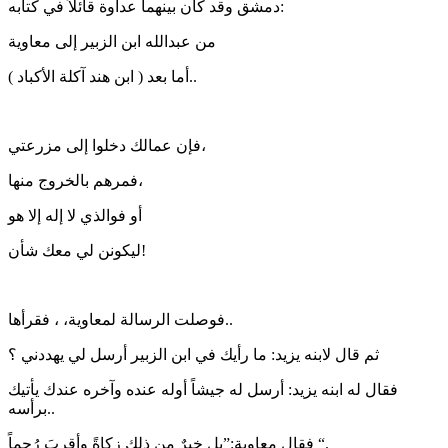
دمشق وقد كان بينهما عداوة قائلاً في كتابه:
من عبدالله ابن الزبير إلى معاوية
( ابن هند آكلة الأكباد ) أما بعد..
فإن عمالك دخلوا إلى مزرعتي،
فمرهم بالخروج منها،
أو فوالذي لا إله إلا هو
ليكونن لي معك شأن!
فوصلت الرسالة لمعاوية، ، فقرأها..
ثم قال لابنه يزيد: ما رأيك في ابن الزبير أرسل لي يهددني ؟
فقال له ابنه يزيد: أرسل له جيشاً أوله عنده وآخره عندك يأتيك
برأسه..
فقال معاوية:”بل خيرٌ من ذلك زكاةً وأقربَ رُحماً “.