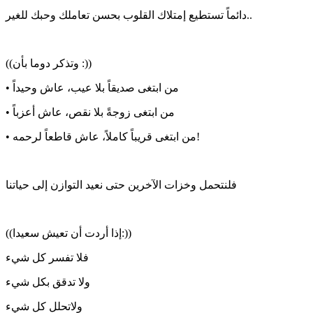
دائماً تستطيع إمتلاك القلوب بحسن تعاملك وحبك للغير..
((وتذكر دوما بأن :))
• من ابتغى صديقاً بلا عيب، عاش وحيداً
• من ابتغى زوجةً بلا نقص، عاش أعزباً
• من ابتغى قريباً كاملاً، عاش قاطعاً لرحمه!
فلنتحمل وخزات الآخرين حتى نعيد التوازن إلى حياتنا
((إذا أردت أن تعيش سعيدا:))
فلا تفسر كل شيء
ولا تدقق بكل شيء
ولاتحلل كل شيء