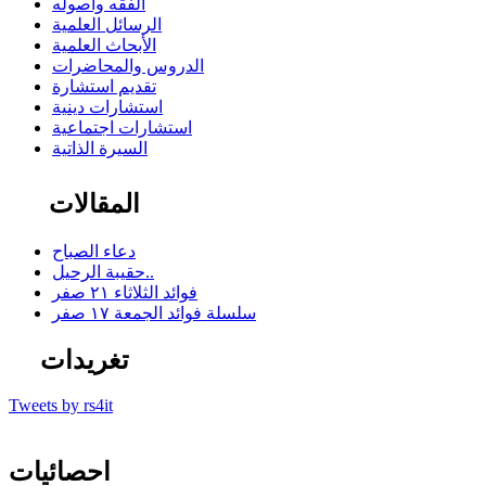
الفقه وأصوله
الرسائل العلمية
الأبحاث العلمية
الدروس والمحاضرات
تقديم استشارة
استشارات دينية
استشارات اجتماعية
السيرة الذاتية
المقالات
دعاء الصباح
حقيبة الرحيل..
فوائد الثلاثاء ٢١ صفر
سلسلة فوائد الجمعة ١٧ صفر
تغريدات
Tweets by rs4it
احصائيات