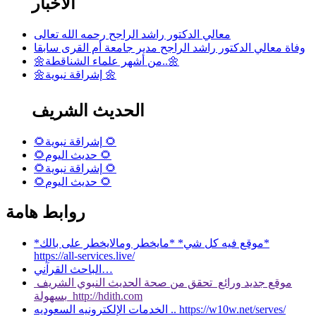
الأخبار
معالي الدكتور راشد الراجح رحمه الله تعالى
وفاة معالي الدكتور راشد الراجح مدير جامعة أم القرى سابقا
🌼من أشهر علماء الشناقطة..🌼
🌼إشراقة نبوية 🌼
الحديث الشريف
🌻إشراقة نبوية 🌻
🌻حديث اليوم 🌻
🌻إشراقة نبوية 🌻
🌻حديث اليوم 🌻
روابط هامة
*موقع فيه كل شي* *مايخطر ومالايخطر على بالك*
https://all-services.live/
الباحث القرآني…
موقع جديد ورائع تحقق من صحة الحديث النبوي الشريف
بسهولة http://hdith.com
الخدمات الإلكترونيه السعوديه .. https://w10w.net/serves/