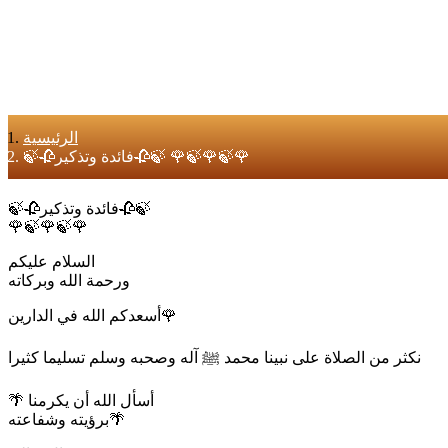
الرئيسية
🍃🥀فائدة وتذكير🥀🍃 🌹🍃🌹🍃🌹
🍃🥀فائدة وتذكير🥀🍃
🌹🍃🌹🍃🌹
السلام عليكم
ورحمة الله وبركاته
أسعدكم الله في الدارين🌹
نكثر من الصلاة على نبينا محمد ﷺ آله وصحبه وسلم تسليما كثيرا
🌴 أسأل الله أن يكرمنا
برؤيته وشفاعته🌴