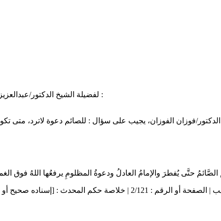
( ان للصائم دعوة لا ترد عند فطره ) لفضيلة الشيخ الدكتور/عبدالعزيز الطريفي، حفظه الله ونفع بعلمه :