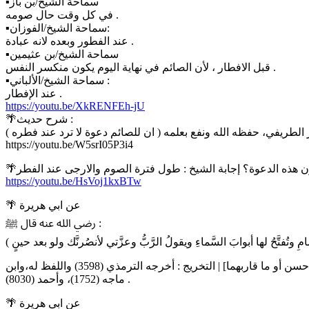
▪سماحة الشيخ/بن باز
في كل وقت حال صومه .
▪سماحة الشيخ/الفوزان:
عند الفطور وبعده لانه عبادة .
▪سماحة الشيخ/بن عثيمين
قبل الافطار ، لأن الصائم في نهاية اليوم يكون منكسر النفس .
▪سماحة الشيخ/الألباني :
عند الإفطار .
https://youtu.be/XkRENFEh-jU
🌴شرح حديث :
https://youtu.be/W5srI05P3i4
https://youtu.be/HsVoj1kxBTw
🌴 عن ابي هريرة
رضي الله عنه قال ﷺ :
الراوي : أبو هريرة | المحدث : المنذري | المصدر : الترغيب والترهيب | الصفحة أو الرقم : 2/121 | خلاصة حكم المحدث : [إسناده صحيح أو حسن أو ما قاربهما] | التخريج : أخرجه الترمذي (3598) واللفظ له،وابن
ماجه (1752)، وأحمد (8030) .
🌴 عن ابي هريرة