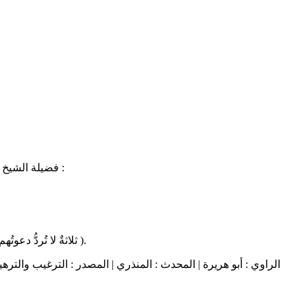
🌴فضيلة الشيخ الدكتور/فوزان الفوزان، يجيب على سؤال : للصائم دعوة لاترد، متى تكون هذه الدعوة؟ إجابة الشيخ : طول فترة الصوم والارجى عند الفطر :
( ثلاثةٌ لا تُردُّ دعوتُهم الصَّائمُ حتَّى يُفطرَ والإمامُ العادلُ ودعوةُ المظلومِ يرفعُها اللهُ فوق الغمامِ وتُفتَّحُ لها أبوابَ السَّماءِ ويقولُ الرَّبُّ وعزَّتي لأنصُرنَّك ولو بعد حينٍ ).