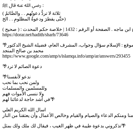
رضي الله عنه قال ﷺ :
( ثلاثة لا تردُّ دعوتُهم . . والصَّائمُ
حتَّى يفطرَ ودعوةُ المظلومِ . . الخ)
https://dorar.net/hadith/sharh/73646
محمد بن صالح المنجد
https://www.google.com/amp/s/islamqa.info/amp/ar/answers/293455
🌴دعوة الصائم لا ترد
🌴ندعو لأنفسنا
ولمن نحب بما نحب
وللمسلمين والمسلمات
ولا ننسى الأموات فهم
في أشد حاجة لدعائنا لهم🌴
اسال الله الكريم العلي
تذكروني بدعوة طيبة في ظهر الغيب ، فيقال لك ملك ولك بمثل🌴