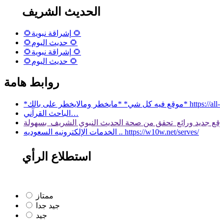
الحديث الشريف
🌻إشراقة نبوية 🌻
🌻حديث اليوم 🌻
🌻إشراقة نبوية 🌻
🌻حديث اليوم 🌻
روابط هامة
 بالك* https://all-services.live/
الباحث القرآني…
الخدمات الإلكترونيه السعوديه .. https://w10w.net/serves/
استطلاع الرأي
ممتاز
جيد جدا
جيد