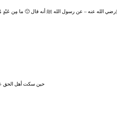
رضي الله عنه – عن رسول الله ﷺ أنه قال 🙁 ما مِن عَبْدٍ مُسْلِمٍ يَدْعُو لأَخِيهِ بظَهْرِ الغَيْبِ، إلَّا قالَ المَلَكُ: وَلَكَ بمِثْل ٍ)[صحيح مسلم|
حين سكت أهل الحق عن 