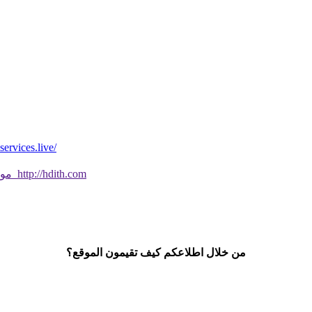
*موقع فيه كل شي* *مايخطر ومالايخطر على
موقع جديد ورائع تحقق من صحة الحديث النبوي الشريف بسهولة http://hdith.com
من خلال اطلاعكم كيف تقيمون الموقع؟