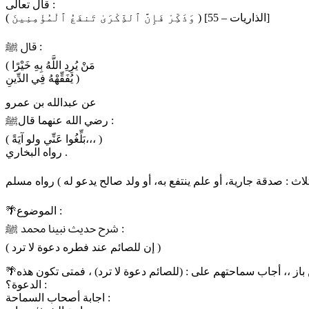
قال تعالى :
( وَذَكِّرْ فَإِنَّ ٱلذِّكْرَىٰ تَنفَعُ ٱلْمُؤْمِنِينَ ) [الذاريات – 55]
قال ﷺ :
( مَنْ يُرِدِ اللَّهُ بِهِ خَيْرًا
يُفَقِّهْهُ فِي الدِّينِ )
عن عبدالله بن عمرو
رضي الله عنهما قالﷺ :
( بَلِّغُوا عَنِّي ولو آيَةً،،، )
رواه البخاري .
🌴الموضوع :
شرح حديث نبينا محمد ﷺ :
( إن للصائم عند فطره دعوة لا ترد )
🌴الإجابة(مدتها 3.21 دقيقة فقط) سماحة الشيخ/صالح الفوزان ، وسماحة الشيخ/بن عثيمين، وسماحة الشيخ/الألباني، وسماحة الشيخ/ بن باز ،، أجاب سماحتهم على : (للصائم دعوة لا ترد) ، فمتى تكون هذه
الدعوة؟ :
اجابة أصحاب السماحة :