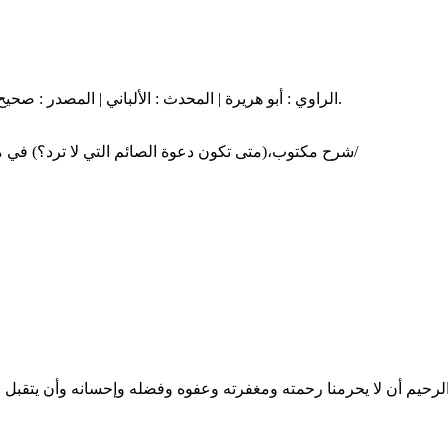
الراوي : أبو هريرة | المحدث : الألباني | المصدر : صحيح ابن ماجه . الصفحة أو الرقم : 1432 | خلاصة حكم المحدث : ( صحيح ).
🌴شرح مكتوب،(متى تكون دعوة الصائم التي لا ترد؟) في موقع : الإسلام سؤال وجواب، المشرف العام، فضيلة الشيخ الدكتور/