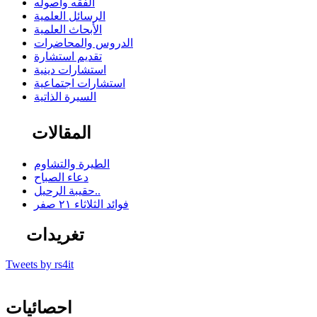
الفقه وأصوله
الرسائل العلمية
الأبحاث العلمية
الدروس والمحاضرات
تقديم استشارة
استشارات دينية
استشارات اجتماعية
السيرة الذاتية
المقالات
الطيرة والتشاوم
دعاء الصباح
حقيبة الرحيل..
فوائد الثلاثاء ٢١ صفر
تغريدات
Tweets by rs4it
احصائيات