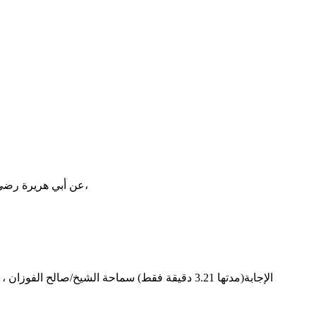
عن أبي هريرة رضي الله عنه أن رسول الله ﷺ قال: ( إذا مات ابن آدم انقطع عمله إلا من ثلاث : صدقة جارية، أو علم ينتفع به، أو ولد صالح يدعو له ) رواه مسلم،