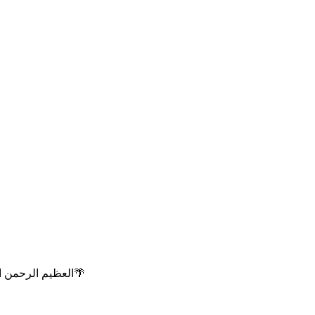
العظيم الرحمن الرحيم أن لا يحرمنا رحمته ومغفرته وعفوه وفضله وإحسانه وأن يتقبل منا ومنكم الدعاء والصيام والقيام وخالص الأعمال وأن يعتقنا من النار🌴