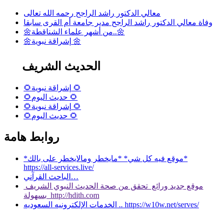
معالي الدكتور راشد الراجح رحمه الله تعالى
وفاة معالي الدكتور راشد الراجح مدير جامعة أم القرى سابقا
🌼من أشهر علماء الشناقطة..🌼
🌼إشراقة نبوية 🌼
الحديث الشريف
🌻إشراقة نبوية 🌻
🌻حديث اليوم 🌻
🌻إشراقة نبوية 🌻
🌻حديث اليوم 🌻
روابط هامة
*موقع فيه كل شي* *مايخطر ومالايخطر على بالك*
https://all-services.live/
الباحث القرآني…
موقع جديد ورائع تحقق من صحة الحديث النبوي الشريف
بسهولة http://hdith.com
الخدمات الإلكترونيه السعوديه .. https://w10w.net/serves/