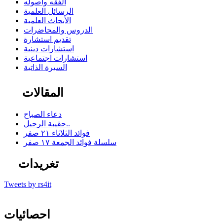
الفقه وأصوله
الرسائل العلمية
الأبحاث العلمية
الدروس والمحاضرات
تقديم استشارة
استشارات دينية
استشارات اجتماعية
السيرة الذاتية
المقالات
دعاء الصباح
حقيبة الرحيل..
فوائد الثلاثاء ٢١ صفر
سلسلة فوائد الجمعة ١٧ صفر
تغريدات
Tweets by rs4it
احصائيات