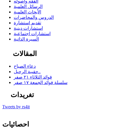
الفقه وأصوله
الرسائل العلمية
الأبحاث العلمية
الدروس والمحاضرات
تقديم استشارة
استشارات دينية
استشارات اجتماعية
السيرة الذاتية
المقالات
دعاء الصباح
حقيبة الرحيل..
فوائد الثلاثاء ٢١ صفر
سلسلة فوائد الجمعة ١٧ صفر
تغريدات
Tweets by rs4it
احصائيات