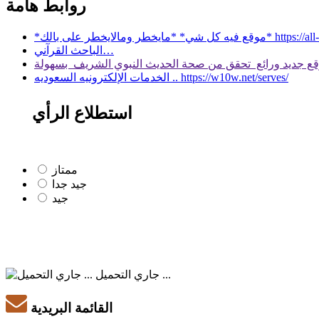
روابط هامة
 بالك* https://all-services.live/
الباحث القرآني…
الخدمات الإلكترونيه السعوديه .. https://w10w.net/serves/
استطلاع الرأي
ممتاز
جيد جدا
جيد
جاري التحميل ...
القائمة البريدية