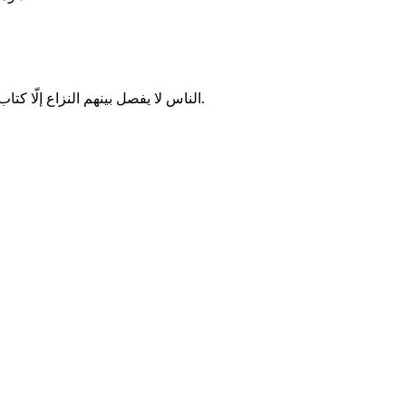
الناس لا يفصل بينهم النزاع إلّا كتاب منزل من السماء، وإذا ردوا إلى عقولهم فلكل واحد منهم عقل.