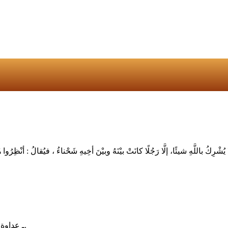
ـ عداوة المسلم ومقاطعته بغير سبب شرعي تمنع من دخول الجنة في الآخرة.