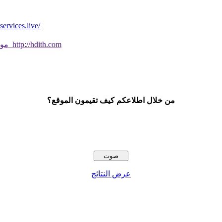
*موقع فيه كل شي* *مايخطر ومالايخطر على
موقع جديد ورائع تحقق من صحة الحديث النبوي الشريف بسهولة http://hdith.com
من خلال اطلاعكم كيف تقيمون الموقع؟
عرض النتائج