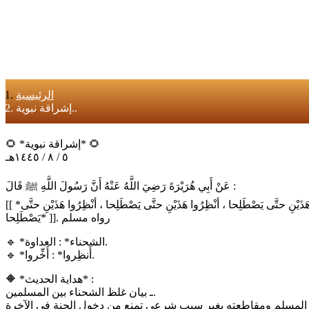
الرئيسية
إشراقة نبوية..
🌻 *إشراقة نبوية* 🌻
٥ / ٨ / ١٤٤٥هـ
عَنْ أَبِي هُرَيْرَةَ رَضِيَ اللَّهُ عَنْهُ أَنَّ رَسُولَ اللَّهِ ﷺ قَالَ :
[[ *تُفْتَحُ أبْوابُ الجَنَّةِ يَومَ الإثْنَيْنِ ويَومَ الْخَمِيسِ ، فيُغْفَرُ لِكُلِّ عَبْدٍ لا يُشْرِكُ باللَّهِ شيئًا، إلَّا رَجُلًا كانَتْ بيْنَهُ وبيْنَ أخِيهِ شَحْناءُ ، فيُقالُ : أنْظِرُوا هَذَيْنِ حتَّى يَصْطَلِحا ، أنْظِرُوا هَذَيْنِ حتَّى يَصْطَلِحا ، أنْظِرُوا هَذَيْنِ حتَّى
يَصْطَلِحا* ]]. رواه مسلم
🔹 *الشحناء* : العداوة.
🔹 *أَنظِروا* : أَخِّروا.
🔶 *هداية الحديث* :
ـ بيان غلظ الشحناء بين المسلمين.