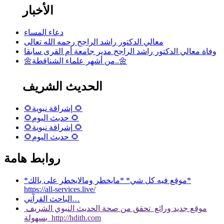
الأخبار
دعاء المساء
معالي الدكتور راشد الراجح رحمه الله تعالى
وفاة معالي الدكتور راشد الراجح مدير جامعة أم القرى سابقا
🌼من أشهر علماء الشناقطة..🌼
الحديث الشريف
🌻إشراقة نبوية 🌻
🌻حديث اليوم 🌻
🌻إشراقة نبوية 🌻
🌻حديث اليوم 🌻
روابط هامة
*موقع فيه كل شي* *مايخطر ومالايخطر على بالك*
https://all-services.live/
الباحث القرآني…
موقع جديد ورائع تحقق من صحة الحديث النبوي الشريف
بسهولة http://hdith.com