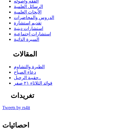
الفقه وأصوله
الرسائل العلمية
الأبحاث العلمية
الدروس والمحاضرات
تقديم استشارة
استشارات دينية
استشارات اجتماعية
السيرة الذاتية
المقالات
الطيرة والتشاوم
دعاء الصباح
حقيبة الرحيل..
فوائد الثلاثاء ٢١ صفر
تغريدات
Tweets by rs4it
احصائيات