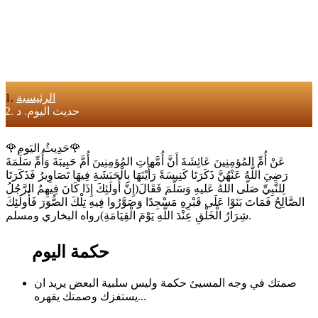
الرئيسية
حديث اليوم. د
🌹ِحَدِيثُ اليَوم🌹
عَنْ أُمِّ المُؤمِنِينَ عَائِشَةَ أَنَّ أُمَّهاتِ المُؤمِنِينَ أُمَّ حَبِيبَةَ وَأُمِّ سَلَمَةَ
رَضِيَ اللَّهُ عَنْهُنَّ ذَكَرَتَا كَنِيسَةً رَأَيْنَهَا بِالْحَبَشَةِ فِيهَا تَصَاوِيرُ فَذَكَرَتَا
لِلنَّبِيِّ صَلّى اللهُ عَليهِ وَسَلَّمَ فَقَالَ(إِنَّ أُولَئِكَ إِذَا كَانَ فِيهِمُ الرَّجُلُ
الصَّالِحُ فَمَاتَ بَنَوْا عَلَى قَبْرِهِ مَسْجِدًا وَصَوَّرُوا فِيهِ تِلْكَ الصُّوَرَ فَأُولَئِكَ
شِرَارُ الْخَلْقِ عِنْدَ اللَّهِ يَوْمَ الْقِيَامَةِ)رواه البخاري ومسلم.
حكمة اليوم
صمتك في وجه المسيئ حكمة وليس سلبية البعض يريد ان
يستفزك وصمتك يقهره...