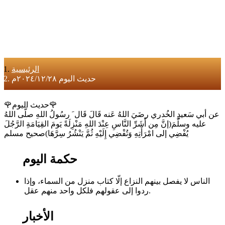
الرئيسية
حديث اليوم ٢٠٢٤/١٢/٢٨م
🌹حديث اليوم🌹
عن أبي سَعيدٍ الخُدري رضَيَ اللهُ عَنه قَالَ قَال َ رسُولُ اللهِ صلَّى اللهُ
عليه وسلَّمَ(إنَّ مِن أَشَرِّ النَّاسِ عِنْدَ اللهِ مَنْزِلَةً يَومَ القِيَامَةِ الرَّجُلَ
يُفْضِي إلى امْرَأَتِهِ وَتُفْضِي إِلَيْهِ ثُمَّ يَنْشُرُ سِرَّهَا)صحيح مسلم
حكمة اليوم
الناس لا يفصل بينهم النزاع إلّا كتاب منزل من السماء، وإذا
ردوا إلى عقولهم فلكل واحد منهم عقل.
الأخبار