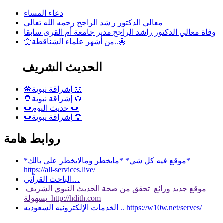
دعاء المساء
معالي الدكتور راشد الراجح رحمه الله تعالى
وفاة معالي الدكتور راشد الراجح مدير جامعة أم القرى سابقا
🌼من أشهر علماء الشناقطة..🌼
الحديث الشريف
🌼إشراقة نبوية 🌼
🌻إشراقة نبوية 🌻
🌻حديث اليوم 🌻
🌻إشراقة نبوية 🌻
روابط هامة
*موقع فيه كل شي* *مايخطر ومالايخطر على بالك*
https://all-services.live/
الباحث القرآني…
موقع جديد ورائع تحقق من صحة الحديث النبوي الشريف
بسهولة http://hdith.com
الخدمات الإلكترونيه السعوديه .. https://w10w.net/serves/