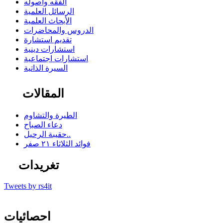
الفقه وأصوله
الرسائل العلمية
الأبحاث العلمية
الدروس والمحاضرات
تقديم استشارة
استشارات دينية
استشارات اجتماعية
السيرة الذاتية
المقالات
الطيرة والتشاوم
دعاء الصباح
حقيبة الرحيل..
فوائد الثلاثاء ٢١ صفر
تغريدات
Tweets by rs4it
احصائيات