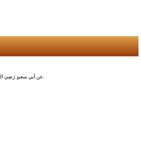
عن أبي سعيدٍ رَضِيَ الله تعالى عنه عن النبيِّ صلَّى اللهُ عليه وسلَّم أنَّه قال(من صام يومًا في سبيلِ الله باعَدَ اللهُ وَجهَه عن النَّارِ سَبعينَ خريفًا)رواه البخارى ومسلم.