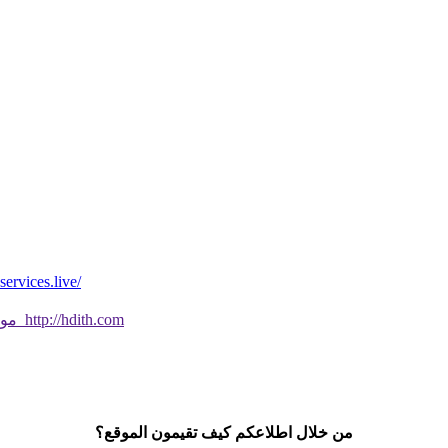
*موقع فيه كل شي* *مايخطر ومالايخطر على
موقع جديد ورائع تحقق من صحة الحديث النبوي الشريف بسهولة http://hdith.com
من خلال اطلاعكم كيف تقيمون الموقع؟