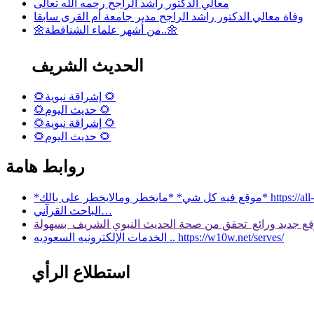
معالي الدكتور راشد الراجح رحمه الله تعالى
وفاة معالي الدكتور راشد الراجح مدير جامعة أم القرى سابقا
🌼من أشهر علماء الشناقطة..🌼
الحديث الشريف
🌻إشراقة نبوية 🌻
🌻حديث اليوم 🌻
🌻إشراقة نبوية 🌻
🌻حديث اليوم 🌻
روابط هامة
 بالك* https://all-services.live/
الباحث القرآني…
الخدمات الإلكترونيه السعوديه .. https://w10w.net/serves/
استطلاع الرأي