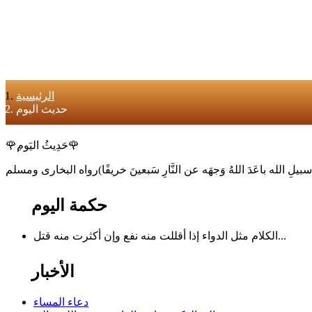
الرئيسية
حديث اليوم
🌹ِحَدِيثُ اليَوم🌹
حكمة اليوم
الكلام مثل الدواء إذا أقللت منه نفع وإن أكثرت منه قتل...
الأخبار
دعاء المساء