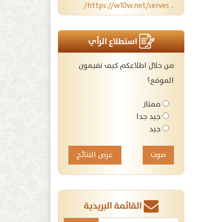
.. https://w10w.net/serves/
استطلاع الرأي
من خلال اطلاعكم كيف تقيمون
الموقع؟
ممتاز
جيد جدا
جيد
عرض النتائج
القائمة البريدية