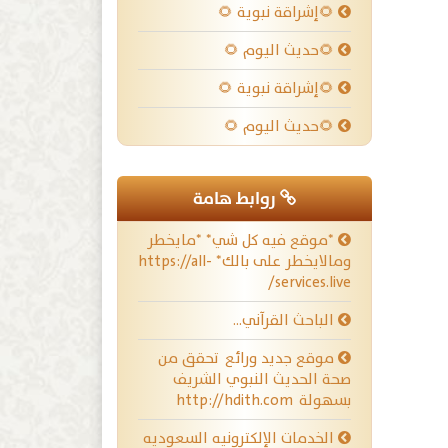
🌻إشراقة نبوية 🌻
🌻حديث اليوم 🌻
🌻إشراقة نبوية 🌻
🌻حديث اليوم 🌻
روابط هامة
*موقع فيه كل شي* *مايخطر
ومالايخطر على بالك* https://all-
services.live/
الباحث القرآني…
موقع جديد ورائع تحقق من
صحة الحديث النبوي الشريف
بسهولة http://hdith.com
الخدمات الإلكترونيه السعوديه