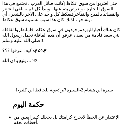
حتى اقتربوا من سوق عكاظ [كانت قبائل العرب ، تجتمع في هذا
السوق للتجارة ، وتعرض بضاعتها ، وتبدأ كل قبيلة تلقي الشعر
والقصائد بالمدح والتفاخرفيعكظ كل واحد على الآخر بالشعر ، أي
يتفاخر ، لذلك كان هذا سبب تسميته سوق عكاظ .
كان هناك أحبارلليهودموجودون في سوق عكاظ فلمانظروا لقافلة
بني سعد قادمة من بعيد ، عرفوا أن هذه القافلة تحمل رسول الله
صلى الله عليه وسلم!!!
كيف عرفوا ؟؟؟ 🌿🌿🌿
يتبع بأذن الله … 🩷
1-سيرة ابن هشام 2-السيرة
الن٤بوية
للحافظ ابن كثير
حكمة اليوم
الإعتذار عن الخطأ لايجرح كرامتك بل يجعلك كبيرا بعين من
أخطأت بحقه. .