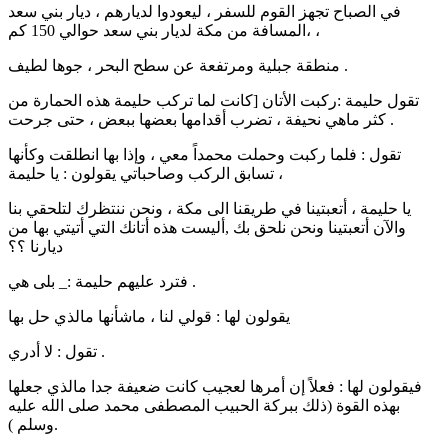
في الصباح تجهز القوم للسفر ، ليعودوا لديارهم ، ديار بني سعد
،المسافة من مكة لديار بني سعد حوالي 150 كم ،
منطقة جبلية ومرتفعة عن سطح البحر ، جوها لطيف .
تقول حليمة :ركبت الأتان [كانت لما تركب حليمة هذه الحمارة من
كثر ماهي نحيفة ، تضرب أقدامها بعضها ببعض ، حتى جرحت .
تقول : فلما ركبت وحملت محمداً معي ، وإذا بها انطلقت وكأنها
تسابق الركب وصاحباتي يقولون : يا حليمة ،
يا حليمة ، أتعبتينا في طريقنا الى مكة ، ونحن ننتظرك لتلحقي بنا
والآن أتعبتينا ونحن نلحق بك ,أليست هذه أتانك التي أتيتي بها من
ديارنا ؟؟
فترد عليهم حليمة :_ بلى هي .
يقولون لها : قولي لنا ، ماشأنها مالذي حل بها
تقول : لا أدري .
فيقولون لها : فعلاً إن أمرها لعجيب كانت ضعيفة جدا مالذي جعلها
بهذه القوة (ذلك ببركة الحبيب المصطفى محمد صلى الله عليه
وسلم ).