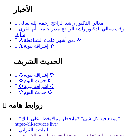
الأخبار
معالي الدكتور راشد الراجح رحمه الله تعالى
وفاة معالي الدكتور راشد الراجح مدير جامعة أم القرى
سابقا
🌼من أشهر علماء الشناقطة..🌼
🌼إشراقة نبوية 🌼
الحديث الشريف
🌻إشراقة نبوية 🌻
🌻حديث اليوم 🌻
🌻إشراقة نبوية 🌻
🌻حديث اليوم 🌻
روابط هامة
*موقع فيه كل شي* *مايخطر ومالايخطر على بالك*
https://all-services.live/
الباحث القرآني…
موقع جديد ورائع تحقق من صحة الحديث النبوي الشريف