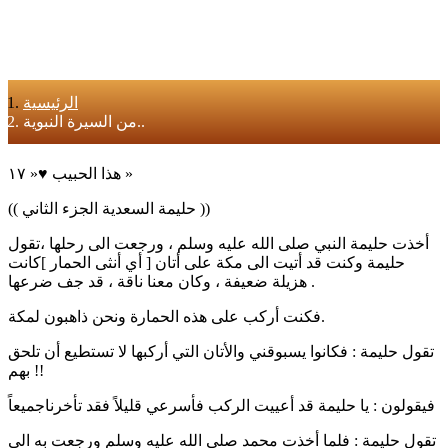
الرئيسية
من السيرة النبوية..
هذا الحبيب ♥️« ١٧ »
(( حليمة السعدية الجزء الثاني ))
أخذت حليمة النبي صلى الله عليه وسلم ، ورجعت الى رحلها ،تقول
حليمة وكنت قد أتيت الى مكة على أتان [ أي أنثى الحمار ]كانت
هزيلة ضعيفة ، وكان معنا ناقة ، قد جف ضرعها .
فكنت أركب على هذه الحمارة ونحن ذاهبون لمكة.
تقول حليمة : فكانوا يسبوقني والأتان التي أركبها لا تستطيع أن تلحق
بهم !!
فيقولون : يا حليمة قد أعييت الركب فأسرعي قليلاً فقد تأخرناجميعاً
تقول حليمة : فلما أخذت محمد صلى الله عليه وسلم ورجعت به الى