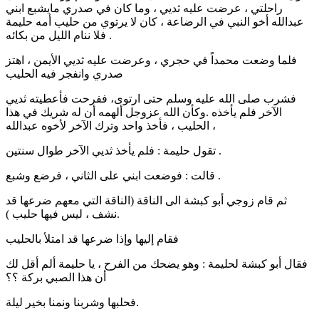
راحلتي ، عرضت عليه ثديي ، وما كان في صدري مايشبع ابني
عبدالله أخو النبي في الرضاعة ، كان لا يرتوي من حليب أمه حليمة
فلا ننام الليل من بكائه .
فلما وضعت محمداً في حجري ، وعرضت عليه ثديي الأيمن ، اهتز
صدري وانفجر فيه الحليب
فشرب صلى الله عليه وسلم حتى ارتوى، ففرحت فأعطيته ثديي
الآخر فلم يأخذه .وكأن الله عزوجل ألهمه أن له شريك في هذا
الحليب ، فأخذ واحد وترك الآخر لأخوه عبدالله ،
تقول حليمة : فلم يأخذ ثديي الآخر طوال سنتين .
قالت : فوضعت ابني على الثاني ، فرضع وشبع .
ثم قام زوجي أبو كبشة الى الناقة (الناقة التي معهم ضرعها قد
نشف ، ليس فيها حليب ).
فقام إليها وإذا ضرعها قد امتلأ بالحليب
فقال أبو كبشة لحليمة : وهو يضحك من الفرح ، يا حليمة ألم أقل لك
أن هذا الصبي بركة ؟؟
فحلبها وشربنا ونمنا بخير ليلة.