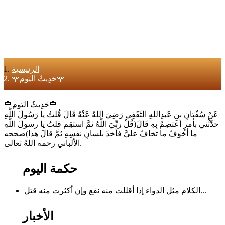
الرئيسية
🌹ِحَدِيثُ اليَوم🌹
🌹ِحَدِيثُ اليَوم🌹
عَنْ سُفْيَانِ بنِ عَبدِاللهِ الثَقَفِي رَضِيَ اللهُ عَنْهُ قَالَ قُلتُ يا رَسُولَ اللَّهِ
حدِّثْني بأمرٍ أعتصِمُ بِهِ قَالَ(قُلْ ربِّيَ اللَّهُ ثمَّ استقِم قلتُ يا رسولَ اللَّهِ
ما أخوَفُ ما تخافُ عليَّ فأخذَ بلسانِ نفسِهِ ثمَّ قالَ هذا)صححه
الألباني رحمه اللهُ تعالى.
حكمة اليوم
الكلام مثل الدواء إذا أقللت منه نفع وإن أكثرت منه قتل...
الأخبار