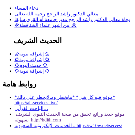
دعاء المساء
معالي الدكتور راشد الراجح رحمه الله تعالى
وفاة معالي الدكتور راشد الراجح مدير جامعة أم القرى سابقا
🌼من أشهر علماء الشناقطة..🌼
الحديث الشريف
🌼إشراقة نبوية 🌼
🌻إشراقة نبوية 🌻
🌻حديث اليوم 🌻
🌻إشراقة نبوية 🌻
روابط هامة
*موقع فيه كل شي* *مايخطر ومالايخطر على بالك*
https://all-services.live/
الباحث القرآني…
موقع جديد ورائع تحقق من صحة الحديث النبوي الشريف
بسهولة http://hdith.com
الخدمات الإلكترونيه السعوديه .. https://w10w.net/serves/