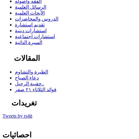
الفقه وأصوله
الرسائل العلمية
الأبحاث العلمية
الدروس والمحاضرات
تقديم استشارة
استشارات دينية
استشارات اجتماعية
السيرة الذاتية
المقالات
الطيرة والتشاوم
دعاء الصباح
حقيبة الرحيل..
فوائد الثلاثاء ٢١ صفر
تغريدات
Tweets by rs4it
احصائيات