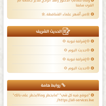
وفاة معالي الدكتور راشد الراجح مدير جامعة أم
القرى سابقا
🌼من أشهر علماء الشناقطة..🌼
الحديث الشريف
🌻إشراقة نبوية 🌻
🌻حديث اليوم 🌻
🌻إشراقة نبوية 🌻
🌻حديث اليوم 🌻
روابط هامة
*موقع فيه كل شي* *مايخطر ومالايخطر على بالك*
https://all-services.live/