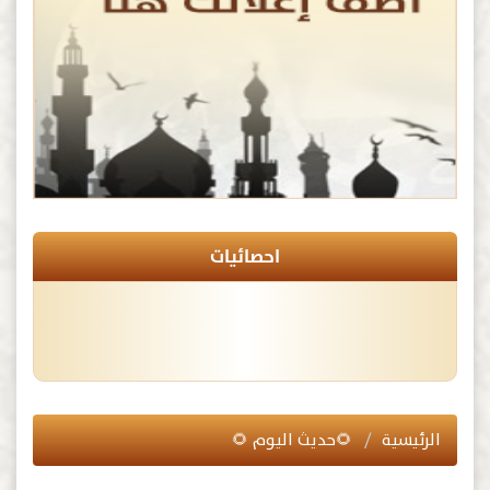
احصائيات
الرئيسية
🌻حديث اليوم 🌻