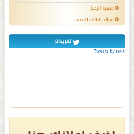
حقيبة الرحيل..
فوائد الثلاثاء ٢١ صفر
تغريدات
Tweets by rs4it