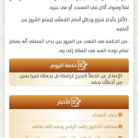
نفلاً وسواء أكان في المسجد أو في غيره.
ـ الأمْرُ باتِّخاذِ سُترَةٍ وحائِلٍ أمامَ المُصَلِّي لِيَمنَعَ المُرورَ مِن
أمامِه.
ـ من الحكمة في النهي عن المرور بين يدي المصلي أنه يقطع
تمام توجه العبد في الصلاة إلى ربه.
حكمة اليوم
الإعتذار عن الخطأ لايجرح كرامتك بل يجعلك كبيرا بعين
من أخطأت بحقه. .
الأخبار
دعاء المساء
معالي الدكتور راشد الراجح رحمه الله تعالى