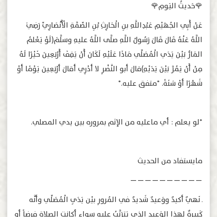
🌹حَديثُ اليَومِ🌹
عَنْ أَبِي الجُهَيْمِ عَبْدِاللَّهِ بنِ الْحَارِثِ بْنِ الصِّمَّةِ الْأَنْصَارِيِّ رَضِيَ
اللَّهُ عَنْهُ قَالَ قَالَ رَسُولُ اللَّهِ صلَّى اللَّهُ عليهِ وسلَّمَ(لَوْ يَعْلمُ
المَارُّ بَيْنَ يَدَي الْمُصَلِّي مَاذَا عَلَيْهِ لَكَانَ أَنْ يَقِفَ أَرْبَعِينَ خَيْرًا لَهُ
مِنْ أَنْ يَمُرَّ بَيْنَ يَدَيْهِ)قالَ أبو النَّضْرِ لا أدْرِي أقالَ أرْبَعِينَ يَوْمًا أوْ
شَهْرًا أوْ سَنَةً. *متفق عليه.*
*لو يعلم : أي ماعليه من الإثم بمروره بين يدي المصلي.
مايستفاد من الحديث
——————————
ـ نَهيٌ أكيدٌ ووَعيدٌ شَديدٌ في المُرورِ بيْن يَدَيِ الْمُصَلِّي وأنَّه
كَبيرةٌ لِهذا الوَعيدِ الذي يَترَتَّبُ عليه سواء أكانت الصلاة فرضاً أو