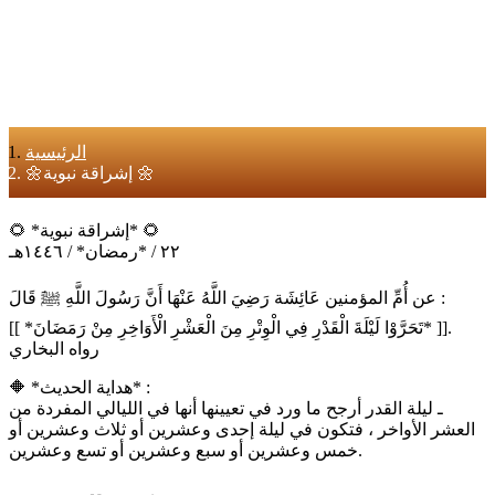
الرئيسية
🌼إشراقة نبوية 🌼
🌻 *إشراقة نبوية* 🌻
٢٢ / *رمضان* / ١٤٤٦هـ
عن أُمِّ المؤمنين عَائِشَة رَضِيَ اللَّهُ عَنْهَا أَنَّ رَسُولَ اللَّهِ ﷺَ قَالَ :
[[ *تَحَرَّوْا لَيْلَةَ الْقَدْرِ فِي الْوِتْرِ مِنَ الْعَشْرِ الْأَوَاخِرِ مِنْ رَمَضَانَ* ]].
رواه البخاري
🔶 *هداية الحديث* :
ـ ليلة القدر أرجح ما ورد في تعيينها أنها في الليالي المفردة من
العشر الأواخر ، فتكون في ليلة إحدى وعشرين أو ثلاث وعشرين أو
خمس وعشرين أو سبع وعشرين أو تسع وعشرين.