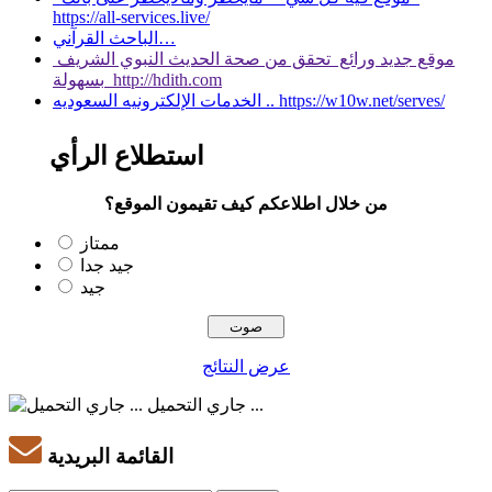
https://all-services.live/
الباحث القرآني…
موقع جديد ورائع تحقق من صحة الحديث النبوي الشريف
بسهولة http://hdith.com
الخدمات الإلكترونيه السعوديه .. https://w10w.net/serves/
استطلاع الرأي
من خلال اطلاعكم كيف تقيمون الموقع؟
ممتاز
جيد جدا
جيد
عرض النتائج
جاري التحميل ...
القائمة البريدية