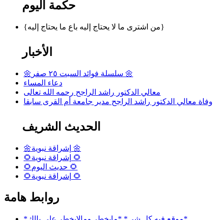
حكمة اليوم
{من اشترى ما لا يحتاج إليه باع ما يحتاج إليه}
الأخبار
🌼سلسلة فوائد السبت ٢٥ صفر 🌼
دعاء المساء
معالي الدكتور راشد الراجح رحمه الله تعالى
وفاة معالي الدكتور راشد الراجح مدير جامعة أم القرى سابقا
الحديث الشريف
🌼إشراقة نبوية 🌼
🌻إشراقة نبوية 🌻
🌻حديث اليوم 🌻
🌻إشراقة نبوية 🌻
روابط هامة
*موقع فيه كل شي* *مايخطر ومالايخطر على بالك*