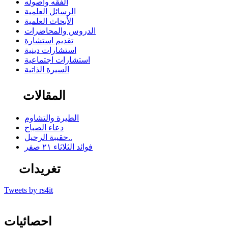
الفقه وأصوله
الرسائل العلمية
الأبحاث العلمية
الدروس والمحاضرات
تقديم استشارة
استشارات دينية
استشارات اجتماعية
السيرة الذاتية
المقالات
الطيرة والتشاوم
دعاء الصباح
حقيبة الرحيل..
فوائد الثلاثاء ٢١ صفر
تغريدات
Tweets by rs4it
احصائيات