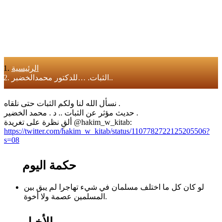
الرئيسية
الثبات. …للدكتور محمدالخضبر..
‏‎نسأل الله لنا ولكم الثبات حتى نلقاه .
حديث مؤثر عن الثبات .. د . محمد الخضير .
‏ألقِ نظرة على تغريدة ‎@hakim_w_kitab:
https://twitter.com/hakim_w_kitab/status/1107782722125205506?
s=08
حكمة اليوم
لو كان كل ما اختلف مسلمان في شيء تهاجرا لم يبق بين
المسلمين عصمة ولا أخوة.
الأخبار