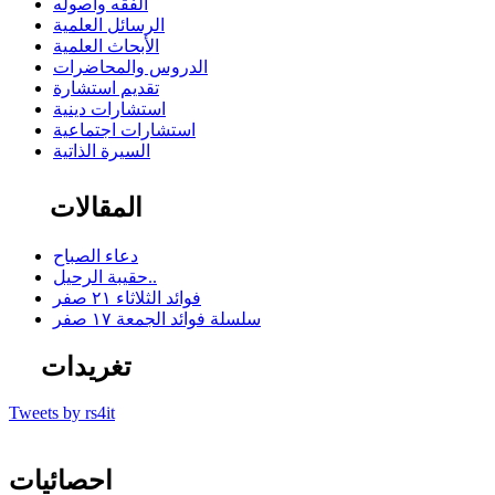
الفقه وأصوله
الرسائل العلمية
الأبحاث العلمية
الدروس والمحاضرات
تقديم استشارة
استشارات دينية
استشارات اجتماعية
السيرة الذاتية
المقالات
دعاء الصباح
حقيبة الرحيل..
فوائد الثلاثاء ٢١ صفر
سلسلة فوائد الجمعة ١٧ صفر
تغريدات
Tweets by rs4it
احصائيات