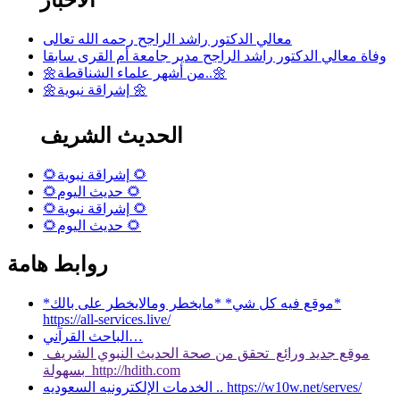
معالي الدكتور راشد الراجح رحمه الله تعالى
وفاة معالي الدكتور راشد الراجح مدير جامعة أم القرى سابقا
🌼من أشهر علماء الشناقطة..🌼
🌼إشراقة نبوية 🌼
الحديث الشريف
🌻إشراقة نبوية 🌻
🌻حديث اليوم 🌻
🌻إشراقة نبوية 🌻
🌻حديث اليوم 🌻
روابط هامة
*موقع فيه كل شي* *مايخطر ومالايخطر على بالك*
https://all-services.live/
الباحث القرآني…
موقع جديد ورائع تحقق من صحة الحديث النبوي الشريف
بسهولة http://hdith.com
الخدمات الإلكترونيه السعوديه .. https://w10w.net/serves/