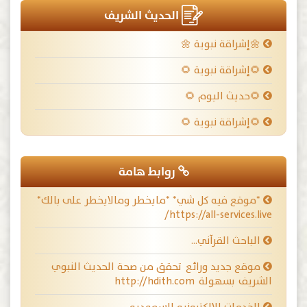
الحديث الشريف
🌼إشراقة نبوية 🌼
🌻إشراقة نبوية 🌻
🌻حديث اليوم 🌻
🌻إشراقة نبوية 🌻
روابط هامة
*موقع فيه كل شي* *مايخطر ومالايخطر على بالك*
https://all-services.live/
الباحث القرآني…
موقع جديد ورائع تحقق من صحة الحديث النبوي
الشريف بسهولة http://hdith.com