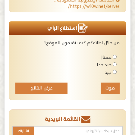
الخدمات الإلكترونيه السعوديه ..
https://w10w.net/serves/
استطلاع الرأي
من خلال اطلاعكم كيف تقيمون الموقع؟
ممتاز
جيد جدا
جيد
عرض النتائج
القائمة البريدية