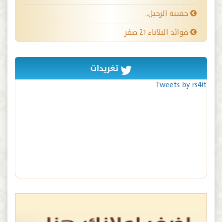
حقيبة الرحيل..
فوائد الثلاثاء ٢١ صفر
تغريدات
Tweets by rs4it